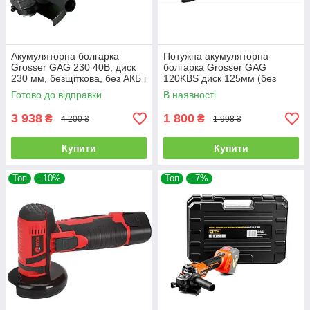
Акумуляторна болгарка
Потужна акумуляторна
Grosser GAG 230 40В, диск
болгарка Grosser GAG
230 мм, безщіткова, без АКБ і
120KBS диск 125мм (без
ЗП
АКБ)
Готово до відправки
В наявності
3 938
1 800
₴
₴
4 200 ₴
1 998 ₴
Купити
Купити
Топ
–10%
Топ
–7%