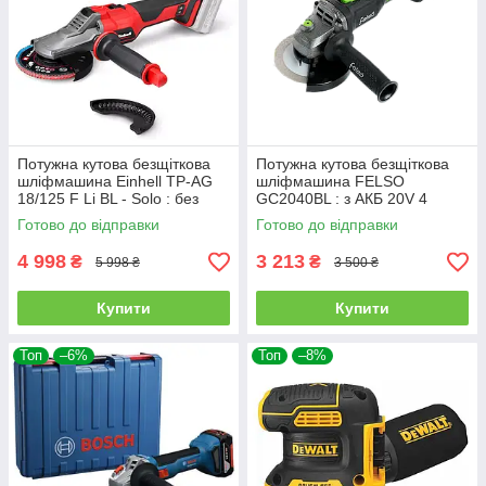
Потужна кутова безщіткова
Потужна кутова безщіткова
шліфмашина Einhell TP-AG
шліфмашина FELSO
18/125 F Li BL - Solo : без
GC2040BL : з АКБ 20V 4
АКБ, диск 125 мм (4431175)
Ah+ЗП, диск 125 мм
Готово до відправки
Готово до відправки
4 998
3 213
₴
₴
5 998 ₴
3 500 ₴
Купити
Купити
Топ
–6%
Топ
–8%