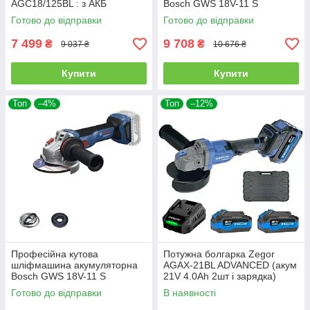
AGC18/125BL : з АКБ
Bosch GWS 18V-11 S
2шт-18В 4А, диск 125 мм
Professional : без АКБ в кейсі
Готово до відправки
Готово до відправки
(2693)
L-BOXX 136 (06019N4001)
7 499
9 708
₴
₴
9 037 ₴
10 676 ₴
Купити
Купити
Топ
–4%
Топ
–12%
Професійна кутова
Потужна болгарка Zegor
шліфмашина акумуляторна
AGAX-21BL ADVANCED (акум
Bosch GWS 18V-11 S
21V 4.0Ah 2шт і зарядка)
Professional : без АКБ
Готово до відправки
В наявності
(06019N4000)