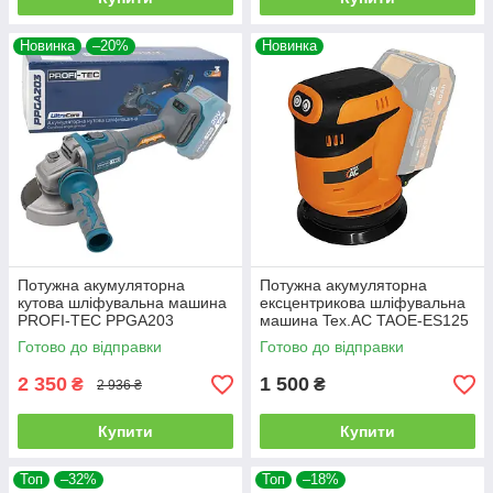
Новинка
–20%
Новинка
Потужна акумуляторна
Потужна акумуляторна
кутова шліфувальна машина
ексцентрикова шліфувальна
PROFI-TEC PPGA203
машина Tex.AC TAOE-ES125
UltraCore : без АКБ, диск 125
: без АКБ, платформа 125мм
Готово до відправки
Готово до відправки
мм (007180)
(TAOE-ES125)
2 350
1 500
₴
₴
2 936 ₴
Купити
Купити
Топ
–32%
Топ
–18%