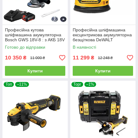
Професійна кутова
Професійна шліфмашина
шліфмашина акумуляторна
ексцентрикова акумуляторна
Bosch GWS 18V-8 : з АКБ 18V
безщіткова DeWALT
4Ah (06019N9021)
DCW210N : без АКБ,
Готово до відправки
В наявності
платформа 125мм
10 350
11 299
₴
₴
11 000 ₴
12 248 ₴
Купити
Купити
Топ
–11%
Торг
–1%