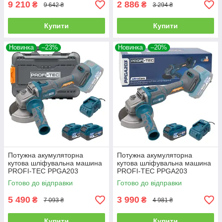
9 210
2 886
₴
₴
9 642 ₴
3 294 ₴
Купити
Купити
Новинка
–23%
Новинка
–20%
Потужна акумуляторна
Потужна акумуляторна
кутова шліфувальна машина
кутова шліфувальна машина
PROFI-TEC PPGA203
PROFI-TEC PPGA203
UltraCore : з АКБ 2шт-20V
UltraCore : з АКБ 20V 4.0Ah,
Готово до відправки
Готово до відправки
4.0Ah, диск 125 мм (007640)
диск 125 мм (007639)
5 490
3 990
₴
₴
7 093 ₴
4 981 ₴
Купити
Купити