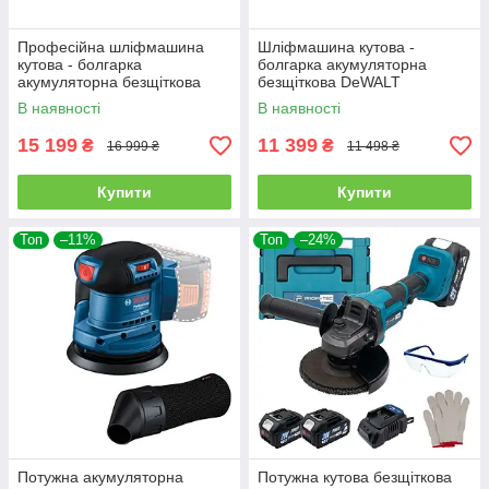
Професійна шліфмашина
Шліфмашина кутова -
кутова - болгарка
болгарка акумуляторна
акумуляторна безщіткова
безщіткова DeWALT
DeWALT DCG416VSN : без
DCG405NT
В наявності
В наявності
АКБ, диск 125мм
(DCG409VSNT)
15 199
11 399
₴
₴
16 999 ₴
11 498 ₴
Купити
Купити
Топ
–11%
Топ
–24%
Потужна акумуляторна
Потужна кутова безщіткова