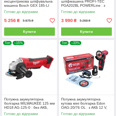
ексцентрикова шліфувальна
шліфмашина PROFI-TEC
машина Bosch GEX 185-LI
PGA202BL POWERLine : з
Solo : без АКБ, платформа
АКБ 2шт-20V 4.0Ah, диск 125
Готово до відправки
Готово до відправки
125мм (06013A5020)
мм, 8500 об/хв
5 256
3 990
₴
₴
5 875 ₴
5 268 ₴
Купити
Купити
Топ
–15%
Топ
–33%
Потужна акумуляторна
Потужна акумуляторна
болгарка MILWAUKEE 125 мм
кутова міні болгарка Edon
HD18 AG-125-0 : без АКБ,
OAG-20/76 OL : з АКБ 12 V,
125мм диск, двигун
2шт-2.0Ah, диск 76 мм
Готово до відправки
Готово до відправки
щітковий(4933441502)