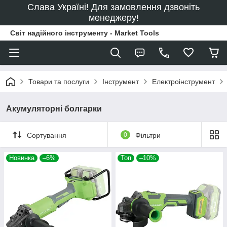
Слава Україні! Для замовлення дзвоніть
менеджеру!
Світ надійного інструменту - Market Tools
Товари та послуги
Інструмент
Електроінструмент
Акумуляторні болгарки
Сортування
0
Фільтри
Новинка
–6%
Топ
–10%