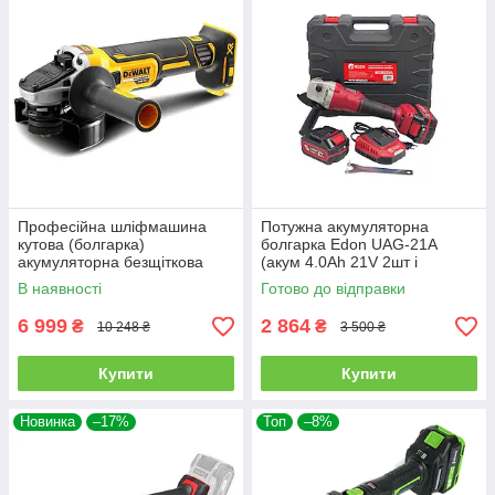
Професійна шліфмашина
Потужна акумуляторна
кутова (болгарка)
болгарка Edon UAG-21A
акумуляторна безщіткова
(акум 4.0Ah 21V 2шт і
DeWALT DCG405N (без АКБ і
зарядка)
В наявності
Готово до відправки
ЗП)
6 999
2 864
₴
₴
10 248 ₴
3 500 ₴
Купити
Купити
Новинка
–17%
Топ
–8%