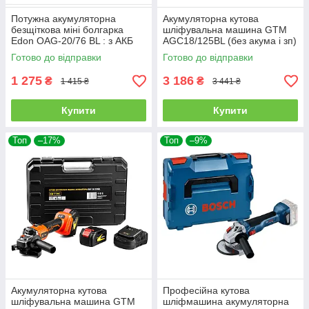
Потужна акумуляторна
Акумуляторна кутова
безщіткова міні болгарка
шліфувальна машина GTM
Edon OAG-20/76 BL : з АКБ
AGC18/125BL (без акума і зп)
12 V, 2шт-2.0Ah, диск 76 мм
2826 КАРКАС
Готово до відправки
Готово до відправки
1 275
3 186
₴
₴
1 415 ₴
3 441 ₴
Купити
Купити
Топ
–17%
Топ
–9%
Акумуляторна кутова
Професійна кутова
шліфувальна машина GTM
шліфмашина акумуляторна