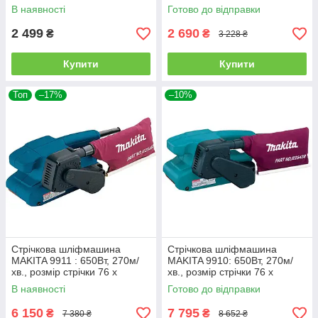
WT-0529 : 800 Вт,120-260 м/
: 1010 Вт, розмір стрічки
В наявності
Готово до відправки
хв, розмір стрічки 76х457 мм
75х533мм (150021041)
2 499
2 690
₴
₴
3 228 ₴
Купити
Купити
Топ
–17%
–10%
Стрічкова шліфмашина
Стрічкова шліфмашина
MAKITA 9911 : 650Вт, 270м/
MAKITA 9910: 650Вт, 270м/
хв., розмір стрічки 76 х
хв., розмір стрічки 76 х
457мм
457мм
В наявності
Готово до відправки
6 150
7 795
₴
₴
7 380 ₴
8 652 ₴