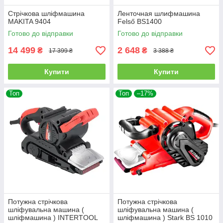
Стрічкова шліфмашина
Ленточная шлифмашина
MAKITA 9404
Felső BS1400
Готово до відправки
Готово до відправки
14 499
2 648
₴
₴
17 399 ₴
3 388 ₴
Купити
Купити
Топ
Топ
–17%
Потужна стрічкова
Потужна стрічкова
шліфувальна машина (
шліфувальна машина (
шліфмашина ) INTERTOOL
шліфмашина ) Stark BS 1010