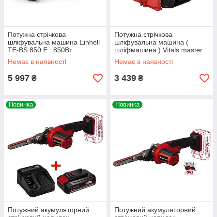
Потужна стрічкова
Потужна стрічкова
шліфувальна машина Einhell
шліфувальна машина (
TE-BS 850 E : 850Вт
шліфмашина ) Vitals master
(4466245)
Ls 7690 GN : 900 Вт, розмір
Немає в наявності
Немає в наявності
стрічки 76х533 мм
5 997
3 439
₴
₴
Новинка
Новинка
Потужний акумуляторний
Потужний акумуляторний