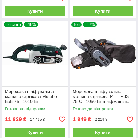
Купити
Купити
Новинка
–18%
Топ
–17%
Мережева шліфувальна
Мережева шліфувальна
машина стрічкова Metabo
машина стрічкова P.I.T. PBS
BaE 75 : 1010 Вт
75-C : 1050 Вт шліфмашина
шліфмашина 600375000
Готово до відправки
Готово до відправки
11 829
1 849
₴
₴
14 465 ₴
2 219 ₴
Купити
Купити