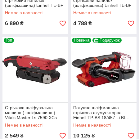
стрічковий напилок
стрічковий напилок
(шліфмашина) Einhell TE-BF
(шліфмашина) Einhell TE-BF
1 : з АКБ 18V 2.5 Ah
1 : без АКБ шв.стрічки 250 -
Немає в наявності
Немає в наявності
шв.стрічки 250 - 1700 м/хв
1700 м/хв
6 890
4 788
₴
₴
Топ
Новинка
Подарунок
Стрічкова шліфувальна
Потужна шліфмашина
машина ( шліфмашина )
стрічкова акумуляторна
Vitals Master Ls 7590 XCs :
Einhell TP-BS 18/457 Li BL -
900 Вт, розмір стрічки 75х533
Solo : з АКБ 18V 2.5 Ач, об.х.х
Немає в наявності
Немає в наявності
мм, 450-750 м/хв
120 - 250 м/хв
2 549
10 125
₴
₴