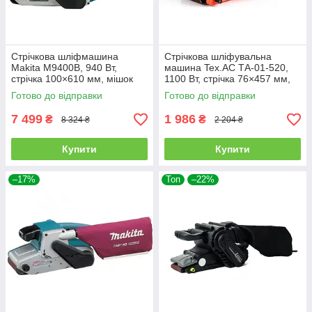
Стрічкова шліфмашина
Стрічкова шліфувальна
Makita M9400B, 940 Вт,
машина Tex.AC ТА-01-520,
стрічка 100×610 мм, мішок
1100 Вт, стрічка 76×457 мм,
для пилу
регулювання швидкості
Готово до відправки
Готово до відправки
7 499
1 986
₴
₴
8 324 ₴
2 204 ₴
Купити
Купити
–17%
Топ
–22%