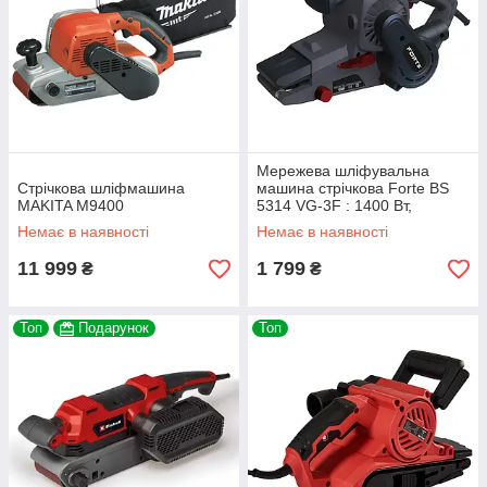
Мережева шліфувальна
Стрічкова шліфмашина
машина стрічкова Forte BS
MAKITA M9400
5314 VG-3F : 1400 Вт,
шліфповерхня 533/76мм
Немає в наявності
Немає в наявності
(96477)
11 999
1 799
₴
₴
Топ
Подарунок
Топ