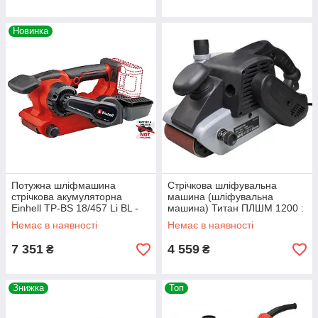
Новинка
Потужна шліфмашина
Стрічкова шліфувальна
стрічкова акумуляторна
машина (шліфувальна
Einhell TP-BS 18/457 Li BL -
машина) Титан ПЛШМ 1200 :
Solo : без АКБ, об.х.х 120 -
1200 Вт, 5.4кг шліфувальна
Немає в наявності
Немає в наявності
250 м/хв
машина
7 351
4 559
₴
₴
Знижка
Топ