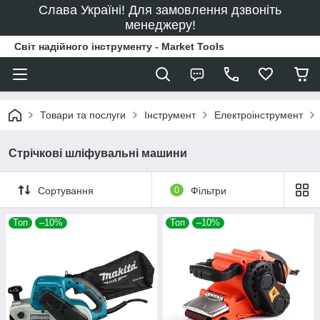
Слава Україні! Для замовлення дзвоніть
менеджеру!
Світ надійного інструменту - Market Tools
Товари та послуги
Інструмент
Електроінструмент
Стрічкові шліфувальні машини
Сортування
0
Фільтри
Топ
–10%
Топ
–10%