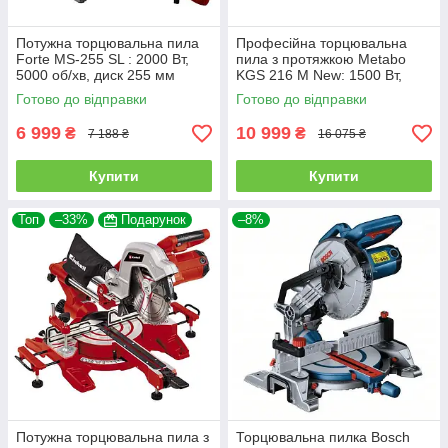
Потужна торцювальна пила
Професійна торцювальна
Forte MS-255 SL : 2000 Вт,
пила з протяжкою Metabo
5000 об/хв, диск 255 мм
KGS 216 M New: 1500 Вт,
(77400)
глибина різу 70мм, диск 216
Готово до відправки
Готово до відправки
x 30 мм,
6 999
10 999
₴
₴
7 188 ₴
16 075 ₴
Купити
Купити
Топ
–33%
Подарунок
–8%
Потужна торцювальна пила з
Торцювальна пилка Bosch