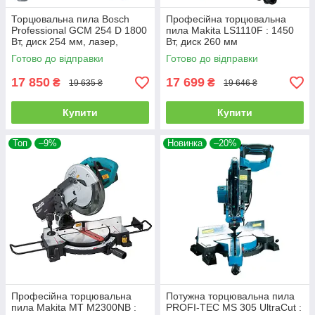
Торцювальна пила Bosch
Професійна торцювальна
Professional GCM 254 D 1800
пила Makita LS1110F : 1450
Вт, диск 254 мм, лазер,
Вт, диск 260 мм
протяжка 310 мм
Готово до відправки
Готово до відправки
17 850
17 699
₴
₴
19 635 ₴
19 646 ₴
Купити
Купити
Топ
–9%
Новинка
–20%
Професійна торцювальна
Потужна торцювальна пила
пила Makita MT M2300NB :
PROFI-TEC MS 305 UltraCut :