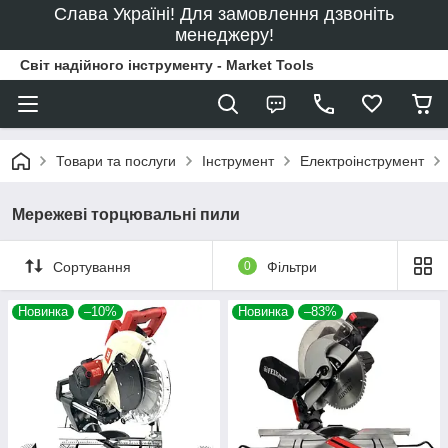
Слава Україні! Для замовлення дзвоніть
менеджеру!
Світ надійного інструменту - Market Tools
Товари та послуги
Інструмент
Електроінструмент
Мережеві торцювальні пили
Сортування
0
Фільтри
Новинка
–10%
Новинка
–83%