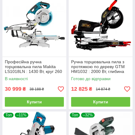
Професійна ручна
Ручна торцювальна пила з
торцювальна пила Makita
протяжкою по дереву GTM
LS1018LN : 1430 Вт, круг 260
HM1032 : 2000 Вт, глибина
мм, функція протяжки
різу 90мм, диск 254 мм, вага
В наявності
Готово до відправки
13.6 кг (2554)
30 999
12 825
₴
₴
38 188 ₴
14 874 ₴
Купити
Купити
Топ
–11%
Топ
–32%