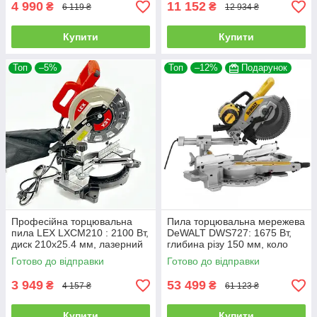
4 990
11 152
₴
₴
6 119 ₴
12 934 ₴
Купити
Купити
Топ
–5%
Топ
–12%
Подарунок
Професійна торцювальна
Пила торцювальна мережева
пила LEX LXCM210 : 2100 Вт,
DeWALT DWS727: 1675 Вт,
диск 210х25.4 мм, лазерний
глибина різу 150 мм, коло
маркер
250 мм, гальмо 10 секунд
Готово до відправки
Готово до відправки
3 949
53 499
₴
₴
4 157 ₴
61 123 ₴
Купити
Купити