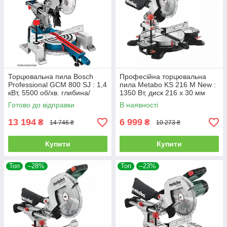
Торцювальна пила Bosch
Професійна торцювальна
Professional GCM 800 SJ : 1,4
пила Metabo KS 216 M New :
кВт, 5500 об/хв. глибина/
1350 Вт, диск 216 x 30 мм
довжина різу 70/270 мм, диск
610216000
Готово до відправки
В наявності
210-216 мм
13 194
6 999
₴
₴
14 746 ₴
10 273 ₴
Купити
Купити
Топ
–28%
Топ
–23%