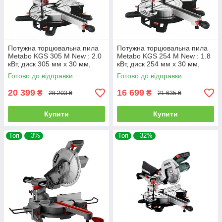
Потужна торцювальна пила
Потужна торцювальна пила
Metabo KGS 305 M New : 2.0
Metabo KGS 254 M New : 1.8
кВт, диск 305 мм х 30 мм,
кВт, диск 254 мм х 30 мм,
613305000
613254000
Готово до відправки
Готово до відправки
20 399
16 699
₴
₴
28 203 ₴
21 635 ₴
Купити
Купити
Топ
–3%
Топ
–32%