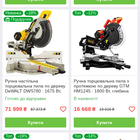
Новинка
–18%
Топ
–12%
Подарунок
Ручна настільна
Ручна торцювальна пила з
торцювальна пила по дереву
протяжкою по дереву GTM
DeWALT DWS780 : 1675 Вт,
HM1245 : 1800 Вт, глибина
глибина різу 112мм, круг 305
різу 105 мм, диск 305 мм,
Готово до відправки
В наявності
мм
вага 20,8 кг (2553)
71 999
16 668
₴
₴
87 373 ₴
19 016 ₴
Купити
Купити
Топ
–19%
Топ
–14%