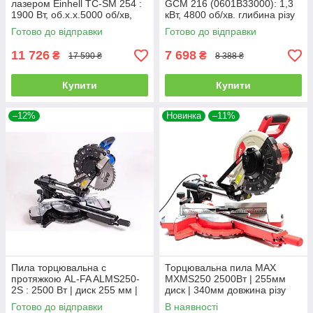
лазером Einhell TC-SM 254 :
GCM 216 (0601B33000): 1,3
1900 Вт, об.х.х.5000 об/хв,
кВт, 4800 об/хв. глибина різу
ширина/глибина різу 305х85
123 мм, диск 216 мм
Готово до відправки
Готово до відправки
мм
11 726
7 698
₴
₴
17 590 ₴
8 388 ₴
Купити
Купити
–12%
Новинка
–11%
Пила торцювальна c
Торцювальна пила MAX
протяжкою AL-FA ALMS250-
MXMS250 2500Вт | 255мм
2S : 2500 Вт | диск 255 мм |
диск | 340мм довжина різу
протяжка 300 мм
Готово до відправки
В наявності