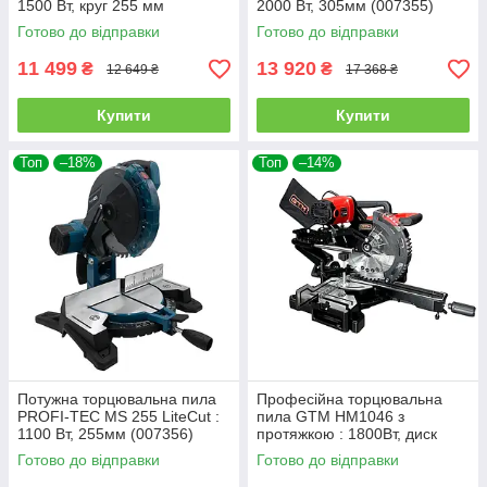
1500 Вт, круг 255 мм
2000 Вт, 305мм (007355)
(M2300NB)
Готово до відправки
Готово до відправки
11 499
13 920
₴
₴
12 649 ₴
17 368 ₴
Купити
Купити
Топ
–18%
Топ
–14%
Потужна торцювальна пила
Професійна торцювальна
PROFI-TEC MS 255 LiteCut :
пила GTM HM1046 з
1100 Вт, 255мм (007356)
протяжкою : 1800Вт, диск
254х30мм (3554)
Готово до відправки
Готово до відправки