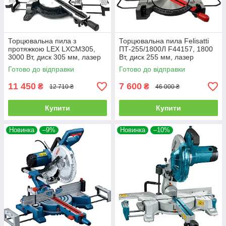
Торцювальна пила з
Торцювальна пила Felisatti
протяжкою LEX LXCM305,
ПТ-255/1800Л F44157, 1800
3000 Вт, диск 305 мм, лазер
Вт, диск 255 мм, лазер
Готово до відправки
Готово до відправки
11 450
7 600
₴
₴
12 710 ₴
46 000 ₴
Купити
Купити
Новинка
–9%
Новинка
–10%