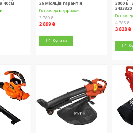
а 40см
36 місяців гарантія
3000 E :
3433320
ки
Готово до відправки
Готово д
3 780 ₴
4 785 ₴
2 899 ₴
3 828 ₴
Купити
К