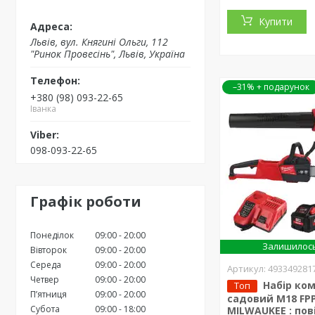
Купити
Львів, вул. Княгині Ольги, 112
"Ринок Провесінь", Львів, Україна
–31%
+380 (98) 093-22-65
Іванка
098-093-22-65
Графік роботи
Понеділок
09:00
20:00
Залишилось
Вівторок
09:00
20:00
Середа
09:00
20:00
493349281
Четвер
09:00
20:00
Набір ко
Топ
Пʼятниця
09:00
20:00
садовий M18 FP
Субота
09:00
18:00
MILWAUKEE : пов