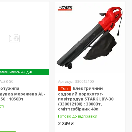
алишилось 42 дні
ALEB-50
330012100
Потужнпа
Електричний
Топ
одувка мережева AL-
садовий порохотяг-
50 : 1050Вт
повітродув STARK LBV-30
(330012100) : 3000Вт,
сті
сміттєзбірник 40л
Готово до відправки
2 249 ₴