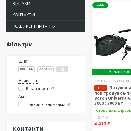
ВІДГУКИ
–9%
КОНТАКТИ
ПОШИРЕНІ ПИТАННЯ
Фільтри
Ціна
Залишилось
Наявність
06008B100
Потужнп
Топ
В наявності
7
повітродувка-п
Акція
Bosch Universal
3000 : 3000 Вт
Товари зі знижками
6
Готово до відправ
4 851 ₴
4 410 ₴
Контакти