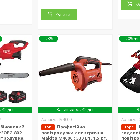
К
Купити
–23%
–20%
 42 дні
Залишилось 42 дні
З
7
M4000
мбінований
Професійна
Топ
Торг
P2OP2-802
повітродувка електрична
садови
ітродувка,
Makita M4000 : 530 Вт, 1.5 кг,
повітро