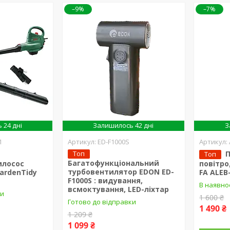
–9%
–7%
 24 дні
Залишилось 42 дні
З
1
ED-F1000S
а
Топ
Топ
Багатофункціональний
илосос
повітр
турбовентилятор EDON ED-
GardenTidy
FA ALEB-
F1000S : видування,
В наявно
всмоктування, LED-ліхтар
ки
1 600 ₴
Готово до відправки
1 490 ₴
1 209 ₴
1 099 ₴