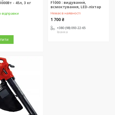
F1000 : видування,
 3000Вт - 45л, 3 кг
всмоктування, LED-ліхтар
Немає в наявності
о відправки
1 700 ₴
+380 (98) 093-22-65
Іванка
упити