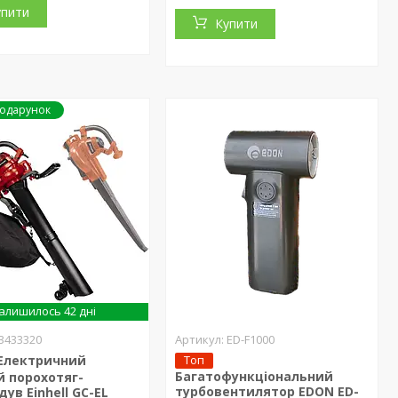
упити
Купити
алишилось 42 дні
3433320
ED-F1000
Електричний
Топ
Багатофункціональний
й порохотяг-
турбовентилятор EDON ED-
дув Einhell GC-EL