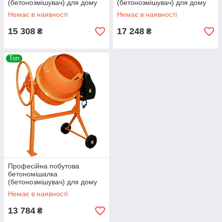
(бетонозмішувач) для дому
(бетонозмішувач) для дому
Кентавр БМ-180Е : 900 Вт,
Кентавр БМ-160Е : 850 Вт,
Немає в наявності
Немає в наявності
бетономішалка 180л (55576)
бетономішалка 160л (55575)
15 308
17 248
₴
₴
Топ
Професійна побутова
бетономішалка
(бетонозмішувач) для дому
Кентавр БМ-125Е : 550 Вт,
Немає в наявності
бетономішалка 125л (55573)
13 784
₴