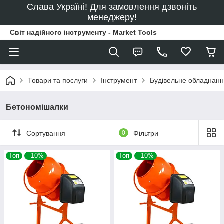
Слава Україні! Для замовлення дзвоніть
менеджеру!
Світ надійного інструменту - Market Tools
Товари та послуги
Інструмент
Будівельне обладнан
Бетономішалки
Сортування
0
Фільтри
Топ
–10%
Топ
–10%