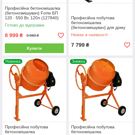
Професійна бетономішалка
(бетонозмішувач) Forte БП
120 : 550 Вт, 120л (127840)
Професійна побутова
бетономішалка
Готово до відправки
(бетонозмішувач) для дому
MTX CM-120K : 450 Вт,
8 999
Немає в наявності
₴
9 989 ₴
бетономішалка 125л (95481)
7 799
₴
Купити
Новинка
Знижка
Професійна побутова
Професійна побутова
бетономішалка
бетономішалка