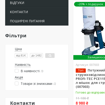
ВІДГУКИ
–20%
КОНТАКТИ
ПОШИРЕНІ ПИТАННЯ
Фільтри
Ціна
Залишилось
Наявність
007003
Потужни
Топ
В наявності
3
стружковідсмо
Акція
PROFI-TEC PCE1150
л мішок для ст
Товари зі знижками
2
(007003)
Готово до відправ
11 186 ₴
Контакти
8 980 ₴