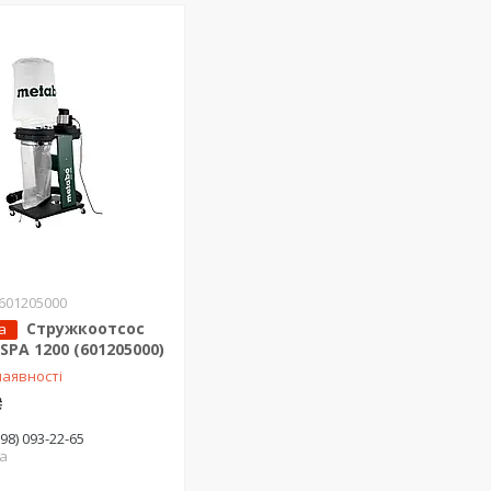
601205000
Стружкоотсос
а
SPA 1200 (601205000)
наявності
₴
(98) 093-22-65
ка