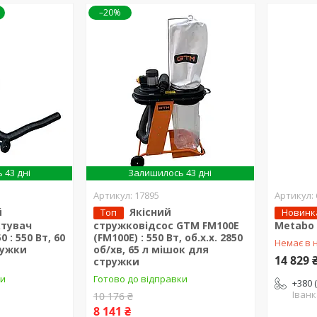
–20%
 43 дні
Залишилось 43 дні
17895
й
Якісний
Топ
Новинк
ктувач
стружковідсос GTM FM100E
Metabo 
 : 550 Вт, 60
(FM100E) : 550 Вт, об.х.х. 2850
Немає в 
ружки
об/хв, 65 л мішок для
14 829 
стружки
ки
Готово до відправки
+380 
Іван
10 176 ₴
8 141 ₴