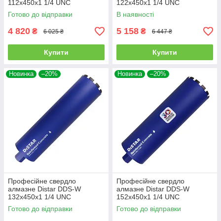
112x450x1 1/4 UNC
122x450x1 1/4 UNC
Reinforced concrete
Reinforced concrete
Готово до відправки
В наявності
(17903094089)
(17903094090)
4 820
5 158
₴
₴
6 025 ₴
6 447 ₴
Купити
Купити
Новинка
–20%
Новинка
–20%
Професійне свердло
Професійне свердло
алмазне Distar DDS-W
алмазне Distar DDS-W
132x450x1 1/4 UNC
152x450x1 1/4 UNC
Reinforced concrete
Reinforced concrete
Готово до відправки
Готово до відправки
(17903094092)
(17903094094)