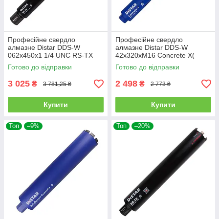
Професійне свердло
Професійне свердло
алмазне Distar DDS-W
алмазне Distar DDS-W
062x450x1 1/4 UNC RS-TX
42x320xМ16 Concrete X(
(10170085489)
17984540069)
Готово до відправки
Готово до відправки
3 025
2 498
₴
₴
3 781,25 ₴
2 773 ₴
Купити
Купити
Топ
–9%
Топ
–20%