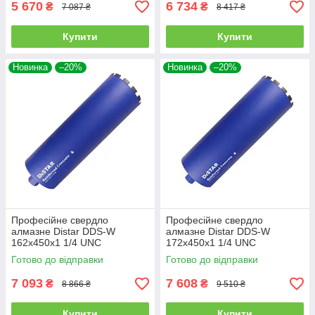
5 670
6 734
₴
₴
7 087 ₴
8 417 ₴
Купити
Купити
Новинка
–20%
Новинка
–20%
Професійне свердло
Професійне свердло
алмазне Distar DDS-W
алмазне Distar DDS-W
162x450x1 1/4 UNC
172x450x1 1/4 UNC
Reinforced concrete
Reinforced concrete
Готово до відправки
Готово до відправки
(17903094096)
(17903094097)
7 093
7 608
₴
₴
8 866 ₴
9 510 ₴
Купити
Купити