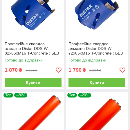
Професійне свердло
Професійне свердло
алмазне Distar DDS-W
алмазне Distar DDS-W
82x65xМ16 T-Concrete : БЕЗ
72x65xМ16 T-Concrete : БЕЗ
ХВОСТОВИКА ∅ 82мм х
ХВОСТОВИКА ∅ 72мм х
Готово до відправки
Готово до відправки
65мм (17984445083)
65мм (17984445080)
1 870
1 790
₴
₴
2 337 ₴
2 237 ₴
Купити
Купити
Топ
–20%
Топ
–20%