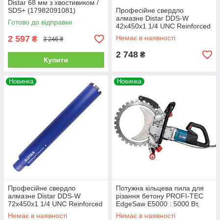
Distar 68 мм з хвостивиком /
SDS+ (17982091081)
Професійне свердло
алмазне Distar DDS-W
Готово до відправки
42x450x1 1/4 UNC Reinforced
concrete (17903094069)
2 597
Немає в наявності
₴
3 246 ₴
2 748
₴
Купити
Новинка
Новинка
Професійне свердло
Потужна кільцева пила для
алмазне Distar DDS-W
різання бетону PROFI-TEC
72x450x1 1/4 UNC Reinforced
EdgeSaw E5000 : 5000 Вт,
concrete (17903094080)
диск 406 мм (007165)
Немає в наявності
Немає в наявності