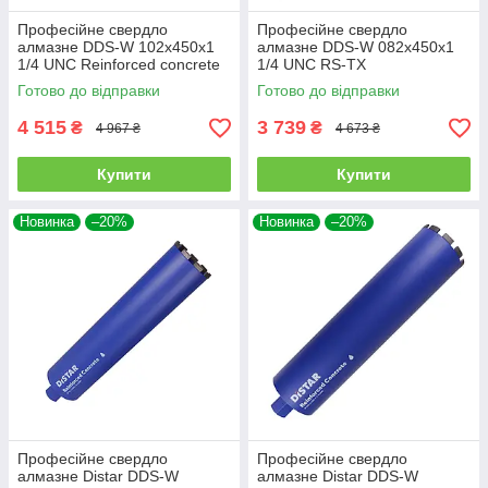
Професійне свердло
Професійне свердло
алмазне DDS-W 102x450x1
алмазне DDS-W 082x450x1
1/4 UNC Reinforced concrete
1/4 UNC RS-TX
(17903094087)
(10170085495)
Готово до відправки
Готово до відправки
4 515
3 739
₴
₴
4 967 ₴
4 673 ₴
Купити
Купити
Новинка
–20%
Новинка
–20%
Професійне свердло
Професійне свердло
алмазне Distar DDS-W
алмазне Distar DDS-W