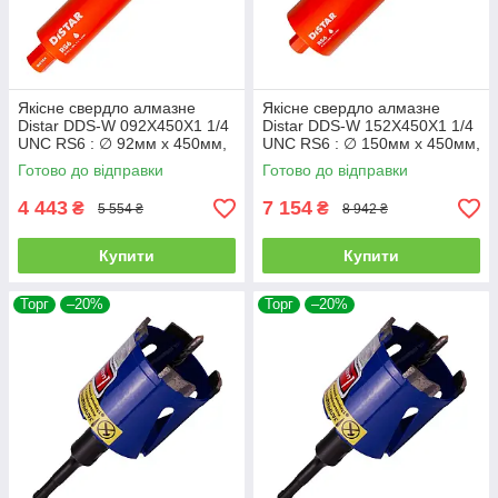
Якісне свердло алмазне
Якісне свердло алмазне
Distar DDS-W 092X450X1 1/4
Distar DDS-W 152X450X1 1/4
UNC RS6 : ∅ 92мм х 450мм,
UNC RS6 : ∅ 150мм х 450мм,
бетон армований
бетон армований
Готово до відправки
Готово до відправки
4 443
7 154
₴
₴
5 554 ₴
8 942 ₴
Купити
Купити
Торг
–20%
Торг
–20%