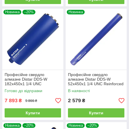
Новинка
–20%
Новинка
Професійне свердло
Професійне свердло
алмазне Distar DDS-W
алмазне Distar DDS-W
182x450x1 1/4 UNC
52x450x1 1/4 UNC Reinforced
Reinforced concrete
concrete (17903094073)
Готово до відправки
В наявності
(17903094098)
7 893
2 579
₴
₴
9 866 ₴
Купити
Купити
Новинка
–20%
Новинка
–20%