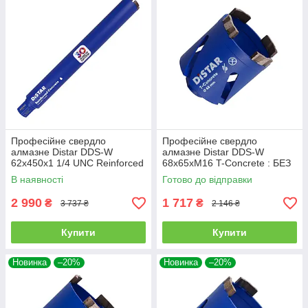
Професійне свердло
Професійне свердло
алмазне Distar DDS-W
алмазне Distar DDS-W
62x450x1 1/4 UNC Reinforced
68x65xМ16 T-Concrete : БЕЗ
concrete (17903094077)
ХВОСТОВИКА ∅ 68мм х
В наявності
Готово до відправки
65мм (17984445079)
2 990
1 717
₴
₴
3 737 ₴
2 146 ₴
Купити
Купити
Новинка
–20%
Новинка
–20%