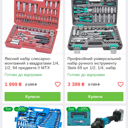
Якісний набір слюсарно-
Професійний універсальний
монтажний з квадратами 1/4,
набір ручного інструменту
1/2, 94 предмети // MTX
Stels 69 шт. 1/2, 1/4, набір
MASTER (135809)
для авто і дому (14108)
Готово до відправки
Готово до відправки
1 999
3 399
₴
₴
2 199 ₴
3 739 ₴
Купити
Купити
Топ
–20%
Топ
–20%