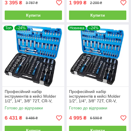
3 395
1 999
₴
₴
3 787 ₴
2 200 ₴
Купити
Купити
Топ
–24%
Новинка
–24%
Професійний набір
Професійний набір
інструментів в кейсі Molder
інструментів в кейсі Molder
1/2", 1/4", 3/8" 72Т, CR-V,
1/2", 1/4", 3/8" 72Т, CR-V,
176од.(MT60176)
151од. (MT60151)
Готово до відправки
Готово до відправки
6 431
4 995
₴
₴
8 486 ₴
6 590 ₴
Купити
Купити