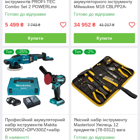
інструментів PROFI-TEC
акумуляторного інструменту
Combo Set 2 POWERLine
Milwaukee M18 CBLPP2A-
DGA20BL+DTW500BL: з АКБ
402C : шурупокрут, гайкокрут
Готово до відправки
Готово до відправки
2шт-20V 5.0Ач+ЗП
5 499
34 952
₴
₴
7 743 ₴
41 217 ₴
Купити
Купити
Топ
–25%
Топ
–2%
Професійний акумуляторний
Якісний набір інструменту
набір інструментів Makita
Mastertool Умілець 12
DPO600Z+DPV300Z+набір
предметів (78-0312) вага
акумуляторів 197952-5
1.229 кг
В наявності
Готово до відправки