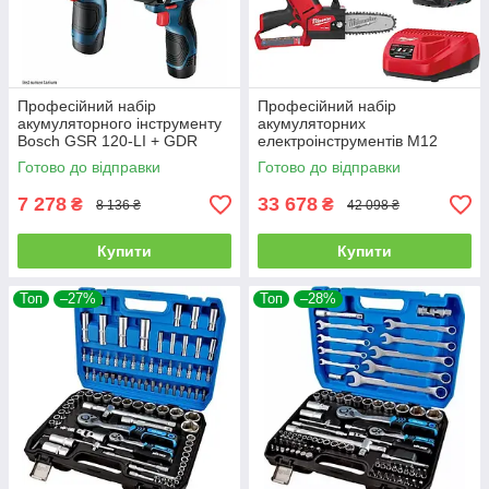
Професійний набір
Професійний набір
акумуляторного інструменту
акумуляторних
Bosch GSR 120-LI + GDR
електроінструментів M12
120-LI : з АКБ 12V 2 Ah-2 шт,
FPP2OP2-642 MILWAUKEE :з
Готово до відправки
Готово до відправки
дриль-шурупокрут, гайкокрут
АКБ, Кущоріз 20см,
ланцюгова пила 15см
7 278
33 678
₴
₴
8 136 ₴
42 098 ₴
Купити
Купити
Топ
–27%
Топ
–28%