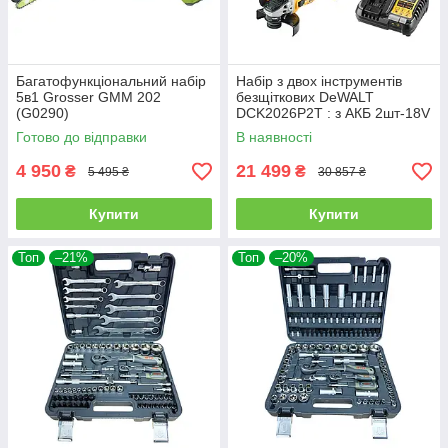
Багатофункціональний набір
Набір з двох інструментів
5в1 Grosser GMM 202
безщіткових DeWALT
(G0290)
DCK2026P2T : з АКБ 2шт-18V
5Ah+ЗП
Готово до відправки
В наявності
4 950
21 499
₴
₴
5 495 ₴
30 857 ₴
Купити
Купити
Топ
–21%
Топ
–20%