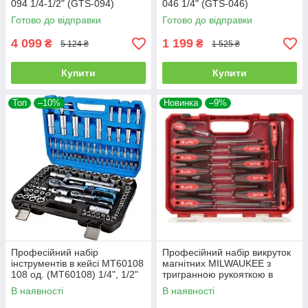
094 1/4-1/2" (GTS-094)
046 1/4" (GTS-046)
Готово до відправки
Готово до відправки
4 099
1 199
₴
₴
5 124 ₴
1 525 ₴
Купити
Купити
Топ
–10%
Новинка
–9%
Професійний набір
Професійний набір викруток
інструментів в кейсі MT60108
магнітних MILWAUKEE з
108 од. (MT60108) 1/4", 1/2"
тригранною рукояткою в
кейсі (12шт.) (4932472003)
В наявності
В наявності