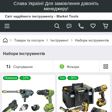
Слава Україні! Для замовлення дзвоніть
менеджеру!
Світ надійного інструменту - Market Tools
Товари та послуги
Інструмент
Набори інструментів
Набори інструментів
Сортування
0
Фільтри
Новинка
–10%
Топ
–30%