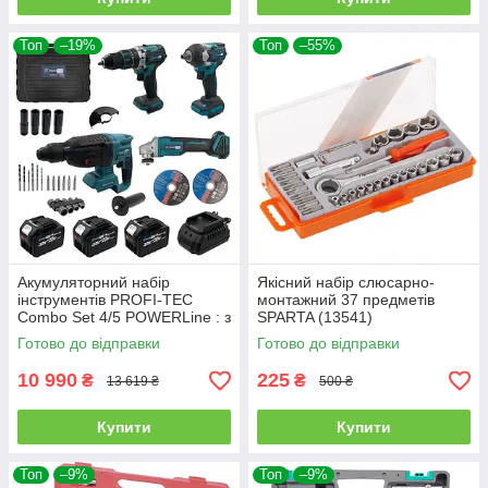
Топ
–19%
Топ
–55%
Акумуляторний набір
Якісний набір слюсарно-
інструментів PROFI-TEC
монтажний 37 предметів
Combo Set 4/5 POWERLine : з
SPARTA (13541)
АКБ 3шт-20V 4.0Ач+ЗП
Готово до відправки
Готово до відправки
10 990
225
₴
₴
13 619 ₴
500 ₴
Купити
Купити
Топ
–9%
Топ
–9%