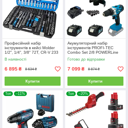
Професійний набір
Акумуляторний набір
інструментів в кейсі Molder
інструментів PROFI-TEC
1/2", 1/4", 3/8" 72Т, CR-V 233
Combo Set 2/8 POWERLine
одиниці (MT60233)
(PCD2820V, DGA201BL) : з
В наявності
Готово до відправки
АКБ 2шт-20V 4.0 Ач+ЗП
6 895
7 099
₴
₴
8 634 ₴
8 874 ₴
Купити
Купити
Топ
–11%
Топ
–20%