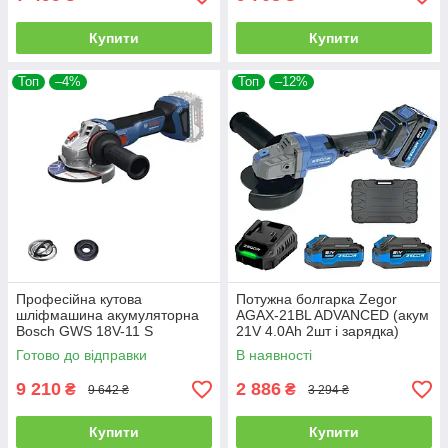
Купити
Купити
Топ
–4%
Топ
–12%
Професійна кутова
Потужна болгарка Zegor
шліфмашина акумуляторна
AGAX-21BL ADVANCED (акум
Bosch GWS 18V-11 S
21V 4.0Ah 2шт і зарядка)
Professional : без АКБ
Готово до відправки
В наявності
(06019N4000)
9 210
2 886
₴
₴
9 642 ₴
3 294 ₴
Купити
Купити