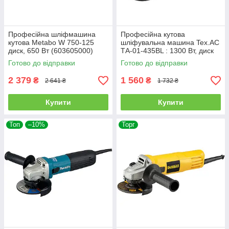
Професійна шліфмашина
Професійна кутова
кутова Metabo W 750-125
шліфувальна машина Tex.AC
диск, 650 Вт (603605000)
ТА-01-435BL : 1300 Вт, диск
125мм (00528)
Готово до відправки
Готово до відправки
2 379
1 560
₴
₴
2 641 ₴
1 732 ₴
Купити
Купити
Топ
–10%
Торг