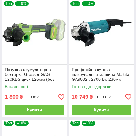
Топ
–10%
Топ
–10%
Потужна акумуляторна
Професійна кутова
болгарка Grosser GAG
шліфувальна машина Makita
120KBS диск 125мм (без
GA9082 : 2700 Вт, 230мм
АКБ)
В наявності
Готово до відправки
1 800
10 749
₴
₴
1 998 ₴
11 931 ₴
Купити
Купити
Топ
–10%
Топ
–10%