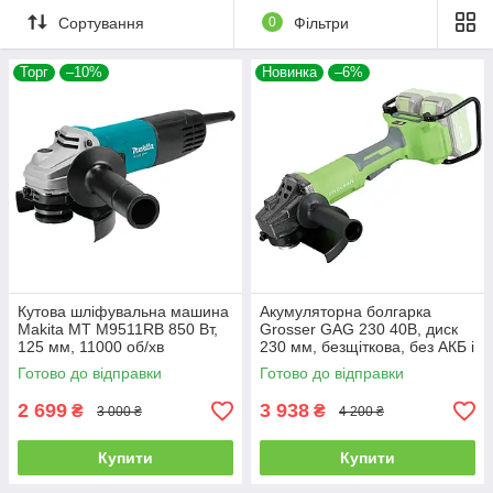
Сортування
0
Фільтри
Торг
–10%
Новинка
–6%
Кутова шліфувальна машина
Акумуляторна болгарка
Makita MT M9511RB 850 Вт,
Grosser GAG 230 40В, диск
125 мм, 11000 об/хв
230 мм, безщіткова, без АКБ і
ЗП
Готово до відправки
Готово до відправки
2 699
3 938
₴
₴
3 000 ₴
4 200 ₴
Купити
Купити