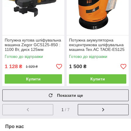
Потужна кутова шліфувальна
Потужна акумуляторна
машина Zegor GCS125-850 :
ексцентрикова шліфувальна
1100 Вт, диск 125мм
машина Tex.AC TAOE-ES125
(GCS125-850)
: без АКБ, платформа 125мм
Готово до відправки
Готово до відправки
(TAOE-ES125)
1 128
1 500
₴
₴
1 320 ₴
Купити
Купити
Показати ще
1
/ 7
Про нас