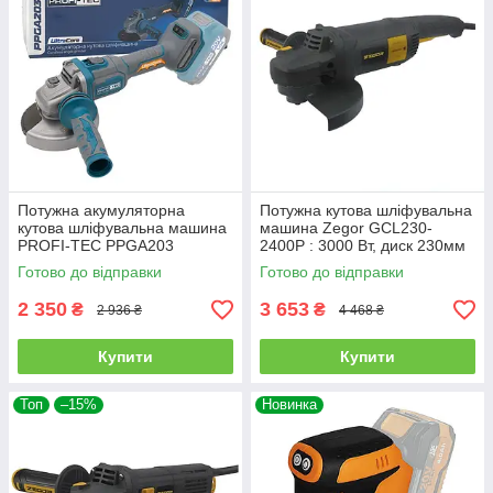
Потужна акумуляторна
Потужна кутова шліфувальна
кутова шліфувальна машина
машина Zegor GCL230-
PROFI-TEC PPGA203
2400P : 3000 Вт, диск 230мм
UltraCore : без АКБ, диск 125
(GCL230-2400P)
Готово до відправки
Готово до відправки
мм (007180)
2 350
3 653
₴
₴
2 936 ₴
4 468 ₴
Купити
Купити
Топ
–15%
Новинка