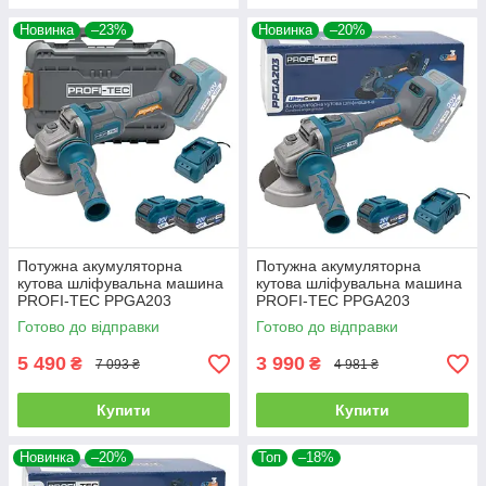
Новинка
–23%
Новинка
–20%
Потужна акумуляторна
Потужна акумуляторна
кутова шліфувальна машина
кутова шліфувальна машина
PROFI-TEC PPGA203
PROFI-TEC PPGA203
UltraCore : з АКБ 2шт-20V
UltraCore : з АКБ 20V 4.0Ah,
Готово до відправки
Готово до відправки
4.0Ah, диск 125 мм (007640)
диск 125 мм (007639)
5 490
3 990
₴
₴
7 093 ₴
4 981 ₴
Купити
Купити
Новинка
–20%
Топ
–18%