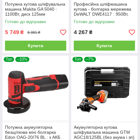
Потужна кутова шліфувальна
Професійна шліфмашина
машина Makita GA 5040 :
кутова - болгарка мережева
1100Вт, диск 125мм
DeWALT DWE4117 : 950Вт,
диск 125мм
Готово до відправки
Готово до відправки
5 749
4 267
₴
₴
6 381 ₴
Купити
Купити
Топ
–10%
Топ
–7%
Потужна акумуляторна
Акумуляторна кутова
безщіткова міні болгарка
шліфувальна машина GTM
Edon OAG-20/76 BL : з АКБ
AGC18/125BL (без акума і зп)