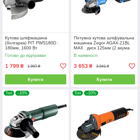
Кутова шліфмашина
Потужна кутова шліфувальна
(болгарка) PIT PWS180D :
машинка Zegor AGAX-21BL
180мм, 1600 Вт
MAX : диск 125мм (2 акума
21В 6 ампер)
Готово до відправки
В наявності
1 799
3 653
₴
₴
1 997 ₴
3 941 ₴
Купити
Купити
Топ
–10%
Топ
–10%