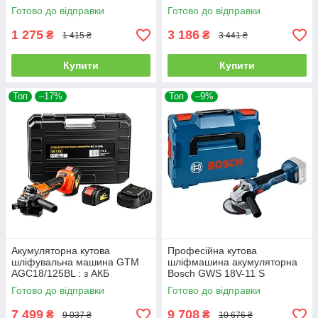
12 V, 2шт-2.0Ah, диск 76 мм
2826 КАРКАС
Готово до відправки
Готово до відправки
1 275
3 186
₴
₴
1 415 ₴
3 441 ₴
Купити
Купити
Топ
–17%
Топ
–9%
Акумуляторна кутова
Професійна кутова
шліфувальна машина GTM
шліфмашина акумуляторна
AGC18/125BL : з АКБ
Bosch GWS 18V-11 S
2шт-18В 4А, диск 125 мм
Professional : без АКБ в кейсі
Готово до відправки
Готово до відправки
(2693)
L-BOXX 136 (06019N4001)
7 499
9 708
₴
₴
9 037 ₴
10 676 ₴