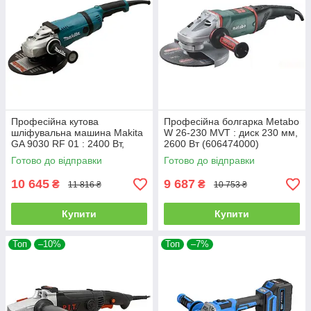
Професійна кутова
Професійна болгарка Metabo
шліфувальна машина Makita
W 26-230 MVT : диск 230 мм,
GA 9030 RF 01 : 2400 Вт,
2600 Вт (606474000)
230мм
Готово до відправки
Готово до відправки
10 645
9 687
₴
₴
11 816 ₴
10 753 ₴
Купити
Купити
Топ
–10%
Топ
–7%