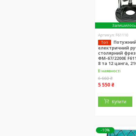
Залишилось 
F61110
Потужни
Топ
електричний р
столярний фрезе
ФМ-67/2200Е F611
8 та 12 цанга, 2
В наявності
6 660 ₴
5 550 ₴
Купити
–10%