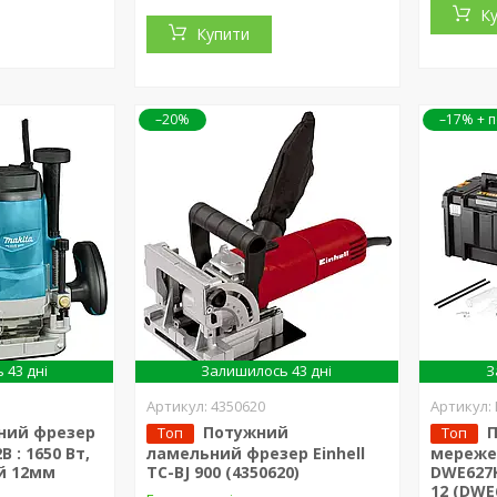
К
Купити
–20%
–17%
 43 дні
Залишилось 43 дні
З
4350620
ний фрезер
Потужний
Топ
Топ
 : 1650 Вт,
ламельний фрезер Einhell
мереже
й 12мм
TC-BJ 900 (4350620)
DWE627K
12 (DWE