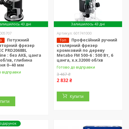
алишилось 43 дні
Залишилось 43 дні
005707
601741000
Потужний
Професійний ручний
а
Топ
яторний фрезер
столярний фрезер
EC PRD2068BL
кромковий по дереву
ne : без АКБ, цанга
Metabo FM 500-6 : 500 Вт, 6
0 об/хв, глибина
цанга, х.х.32000 об/хв
ня 0–40 мм
Готово до відправки
о відправки
3 467 ₴
2 832 ₴
Купити
упити