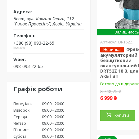
Львів, вул. Княгині Ольги, 112
"Ринок Провесінь", Львів, Україна
Залишилось 
DRT52Z
+380 (98) 093-22-65
Іванка
Фрез
Новинка
акумуляторний
безщітковий
окантувальний 
098-093-22-65
DRT52Z 18 В, цан
АКБ і ЗП
Готово до відправ
Графік роботи
8 748,75 ₴
6 999 ₴
Понеділок
09:00
20:00
Вівторок
09:00
20:00
Купити
Середа
09:00
20:00
Четвер
09:00
20:00
Пʼятниця
09:00
20:00
Субота
09:00
18:00