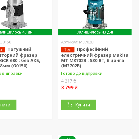
алишилось 43 дні
Залишилось 43 дні
G0150
M3702B
Потужний
Професійний
а
Топ
яторний фрезер
електричний фрезер Makita
GCR 680 : без АКБ,
MT M3702B : 530 Вт, 6 цанга
,8мм (G0150)
(M3702B)
о відправки
Готово до відправки
4 217 ₴
3 799 ₴
упити
Купити