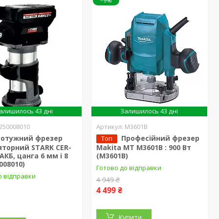
–9%
алишилось 43 дні
Залишилось 43 дні
250008010
M3601B
Потужний фрезер
Професійний фрезер
Топ
яторний STARK CER-
Makita MT M3601B : 900 Вт
 АКБ, цанга 6 мм і 8
(M3601B)
008010)
Готово до відправки
о відправки
4 949 ₴
4 499 ₴
Купити