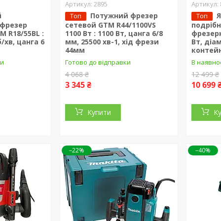
2895
й
Потужний фрезер
Я
Топ
Топ
 фрезер
сетевой GTM R44/1100VS
подріб
 R18/55BL :
1100 Вт : 1100 Вт, цанга 6/8
фрезерн
б/хв, цанга 6
мм, 25500 хв-1, хід фрези
Вт, діа
44мм
контейн
ки
Готово до відправки
В наявно
4 068 ₴
12 499 ₴
3 345 ₴
10 699 
Купити
К
–22%
–40%