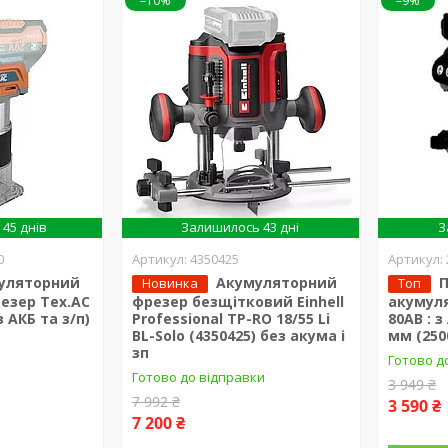
–10%
–9%
45 днів
Залишилось 43 дні
З
0
4350425
уляторний
Акумуляторний
Новинка
Топ
езер Tex.AC
фрезер безщітковий Einhell
акумул
з АКБ та з/п)
Professional TP-RO 18/55 Li
80AB : з
BL-Solo (4350425) без акума і
мм (250
зп
Готово д
Готово до відправки
3 949 ₴
7 992 ₴
3 590 ₴
7 200 ₴