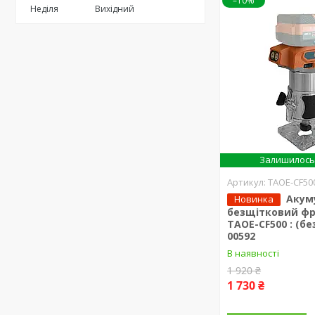
–10%
Неділя
Вихідний
Залишилось 
TAOE-CF50
Акум
Новинка
безщітковий фр
TAOE-CF500 : (бе
00592
В наявності
1 920 ₴
1 730 ₴