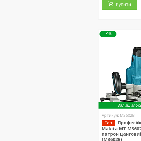
Купити
–9%
Залишилось
M3602B
Професій
Топ
Makita MT M3602B
патрон цангови
(M3602B)