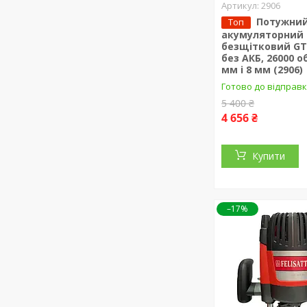
2906
Потужни
Топ
акумуляторний
безщітковий GTM
без АКБ, 26000 о
мм і 8 мм (2906)
Готово до відправ
5 400 ₴
4 656 ₴
Купити
–17%