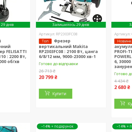
29 днів
Залишилось 29 днів
З
RP2303FC08
й
Фрезер
Топ
Новинк
учний
вертикальний Makita
акумул
р FELISATTI
RP2303FC08 : 2100 Вт, цанга
PROFI-T
10 : 2200 Вт,
6/8/12 мм, 9000-23000 хв-1
POWERLi
1000 об/хв
6, 3000
Готово до відправки
занурен
26 713 ₴
Готово д
20 799 ₴
4 434 ₴
2 680 ₴
Купити
К
–14%
–14%