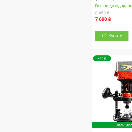
Готово до відправ
8 459 ₴
7 690 ₴
Купити
–14%
Залишил