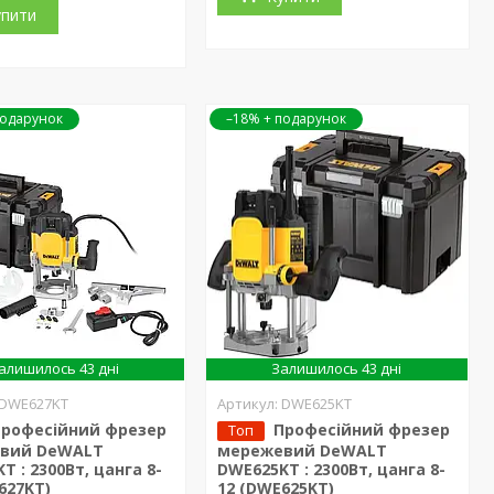
упити
–18%
алишилось 43 дні
Залишилось 43 дні
DWE627KT
DWE625KT
Професійний фрезер
Професійний фрезер
Топ
вий DeWALT
мережевий DeWALT
T : 2300Вт, цанга 8-
DWE625KT : 2300Вт, цанга 8-
627KT)
12 (DWE625KT)