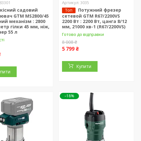
83301
3035
кісний cадовий
Потужний фрезер
Топ
нювач GTM MS2800/45
сетевой GTM R67/2200VS
ий механізм : 2800
2200 Вт : 2200 Вт, цанга 8/12
метр гілки 45 мм, ніж,
мм, 21000 хв-1 (R67/2200VS)
ер 55 л
Готово до відправки
сті
8 008 ₴
5 799 ₴
₴
Купити
упити
–18%