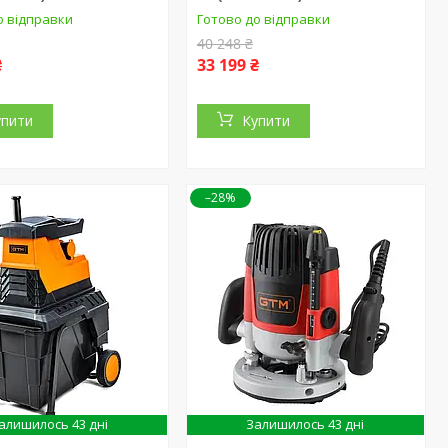
о відправки
Готово до відправки
40 248 ₴
₴
33 199 ₴
упити
Купити
–28%
алишилось 43 дні
Залишилось 43 дні