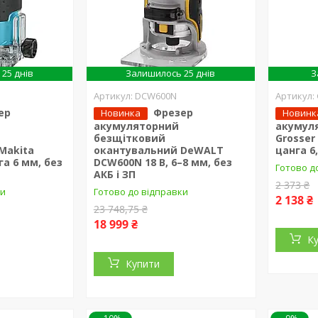
25 днів
Залишилось 25 днів
З
DCW600N
ер
Фрезер
Новинка
Новинк
акумуляторний
акумул
безщітковий
Grosser 
Makita
окантувальний DeWALT
цанга 6
га 6 мм, без
DCW600N 18 В, 6–8 мм, без
Готово д
АКБ і ЗП
2 373 ₴
ки
Готово до відправки
2 138 ₴
23 748,75 ₴
18 999 ₴
К
Купити