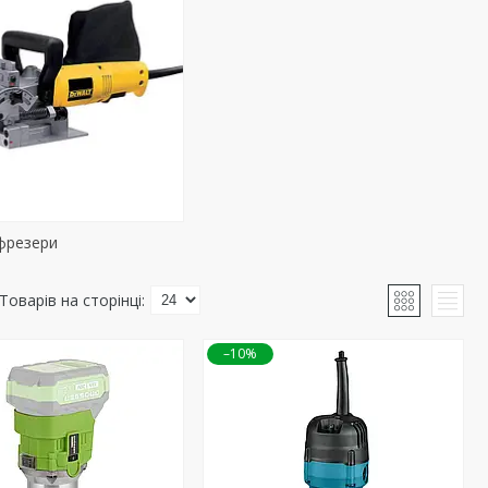
фрезери
–10%