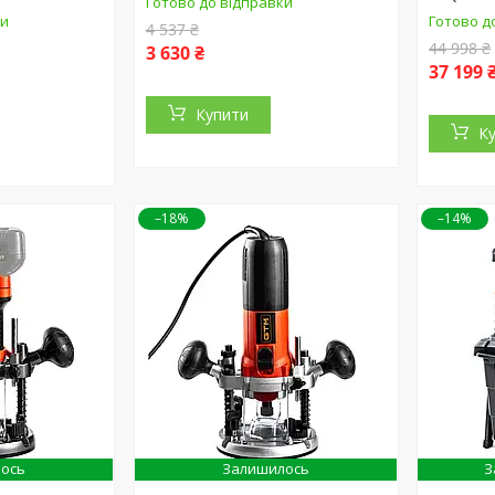
Готово до відправки
ки
Готово д
4 537 ₴
44 998 ₴
3 630 ₴
37 199 
Купити
К
–18%
–14%
ось
Залишилось
З