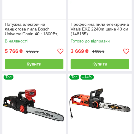
Потужна електрична
Професійна пила електрична
ланцюгова пила Bosch
Vitals EKZ 2240m шина 40 см
UniversalChain 40 : 1800Вт,
(148185)
довжина шина 40 см
В наявності
Готово до відправки
(06008B8402)
5 766
3 669
₴
₴
6 552 ₴
4 000 ₴
Купити
Купити
Топ
Топ
–14%