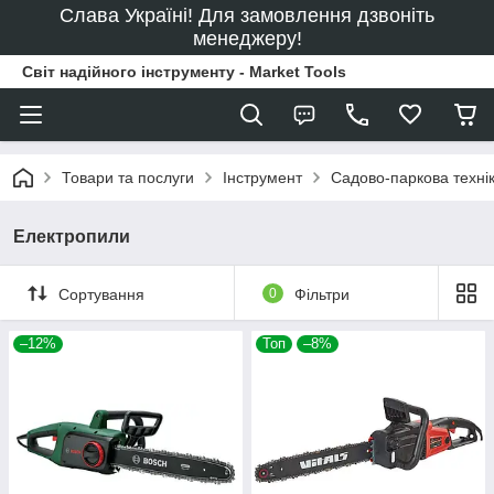
Слава Україні! Для замовлення дзвоніть
менеджеру!
Світ надійного інструменту - Market Tools
Товари та послуги
Інструмент
Садово-паркова техні
Електропили
Сортування
0
Фільтри
–12%
Топ
–8%