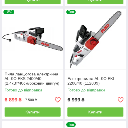
–8%
Топ
Пила ланцюгова електрична
AL-KO EKS 2400/40
Електропилка AL-KO EKI
(2.4кВт/40см/боковий двигун)
2200/40 (112809)
Готово до відправки
Готово до відправки
6 899
6 999
₴
₴
7 500 ₴
Купити
Купити
Топ