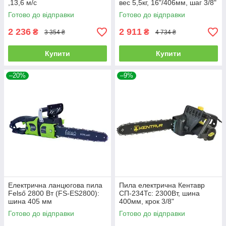
,13,6 м/с
вес 5,5кг, 16"/406мм, шаг 3/8"
Готово до відправки
Готово до відправки
2 236
2 911
₴
₴
3 354 ₴
4 734 ₴
Купити
Купити
–20%
–9%
Електрична ланцюгова пила
Пила електрична Кентавр
Felső 2800 Вт (FS-ES2800):
СП-234Тс: 2300Вт, шина
шина 405 мм
400мм, крок 3/8"
Готово до відправки
Готово до відправки