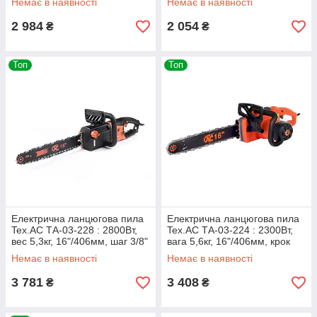
Немає в наявності
Немає в наявності
2 984
2 054
₴
₴
Топ
Топ
Електрична ланцюгова пила
Електрична ланцюгова пила
Tex.AC ТА-03-228 : 2800Вт,
Tex.AC ТА-03-224 : 2300Вт,
вес 5,3кг, 16"/406мм, шаг 3/8"
вага 5,6кг, 16"/406мм, крок
3/8"
Немає в наявності
Немає в наявності
3 781
3 408
₴
₴