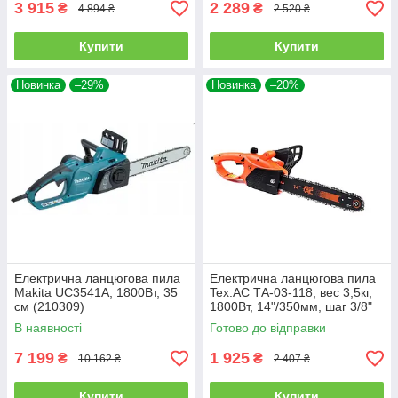
3 915
2 289
₴
₴
4 894 ₴
2 520 ₴
Купити
Купити
Новинка
–29%
Новинка
–20%
Електрична ланцюгова пила
Електрична ланцюгова пила
Makita UC3541A, 1800Вт, 35
Tex.AC ТА-03-118, вес 3,5кг,
см (210309)
1800Вт, 14"/350мм, шаг 3/8"
В наявності
Готово до відправки
7 199
1 925
₴
₴
10 162 ₴
2 407 ₴
Купити
Купити