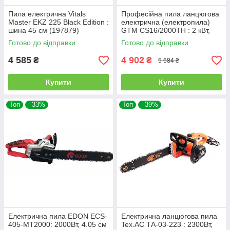
Пила електрична Vitals
Професійна пила ланцюгова
Master EKZ 225 Black Edition :
електрична (електропила)
шина 45 см (197879)
GTM CS16/2000ТН : 2 кВт,
шина 40см (2881)
Готово до відправки
Готово до відправки
4 585
4 902
₴
₴
5 684 ₴
Купити
Купити
Топ
–33%
Топ
–39%
Електрична пила EDON ECS-
Електрична ланцюгова пила
405-MT2000: 2000Вт, 4.05 см
Tex.AC ТА-03-223 : 2300Вт,