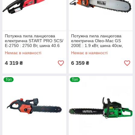
Потужна пила ланцюгова
Потужна пила ланцюгова
електрична START PRO SCS/
електрична Oleo-Mac GS
Е-2750 : 2750 Вт, шина 40.6
200Е : 1.9 кВт, шина 40см,
см, 7000 об/хв, плавний пуск,
вага 4.4 кг, 51039011
Немає в наявності
Немає в наявності
вага 4 кг, SCS Е-2750
4 319
6 359
₴
₴
Топ
Топ