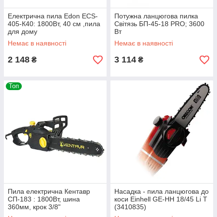
Електрична пила Edon ECS-
Потужна ланцюгова пилка
405-К40: 1800Вт, 40 см ,пила
Світязь БП-45-18 PRO; 3600
для дому
Вт
Немає в наявності
Немає в наявності
2 148
3 114
₴
₴
Топ
Пила електрична Кентавр
Насадка - пила ланцюгова до
СП-183 : 1800Вт, шина
коси Einhell GE-НН 18/45 Li T
360мм, крок 3/8"
(3410835)