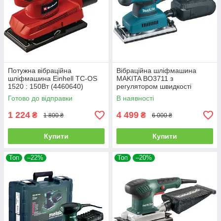
Потужна вібраційна
Вібраційна шліфмашина
шліфмашина Einhell TC-OS
MAKITA BO3711 з
1520 : 150Вт (4460640)
регулятором швидкості
Готово до відправки
В наявності
1 224
4 499
₴
₴
1 800 ₴
6 000 ₴
Купити
Купити
Топ
–22%
Топ
–20%