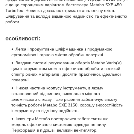
є дещо спрощеним варіантом бестселера Metabo SXE 450
TurboTec. Новинка дозволяє отримати аналогічну якість
шліфування та володіє відмінною надійністю та ефективністю
роботи.
особливості:
Легка і продуктивна шліфмашинка з продуманою
ергономікою і гарною якістю обробки поверхні.
Завдяки системі регулювання обертів Metabo Vario(V)
цим інструментом можна ефективно обробити великий
спектр різних матеріалів і досягти практичної, ідеальної
поверхні.
Нижня частина корпусу інструменту, в якому
встановлений підшипник, виконана з міцного
алюмінієвого сплаву. Таке рішення забезпечує високу
точність роботи Metabo SXE 3150, хорошу зносостійкість
інструменту та відмінну надійність.
Інженери Метабо постаралися забезпечити цю
модель ефективною системою відведення пилу.
Перфорація в підошві, великий вентилятор,