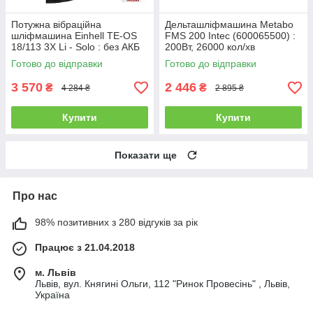
Потужна вібраційна
Дельташліфмашина Metabo
шліфмашина Einhell TE-OS
FMS 200 Intec (600065500) :
18/113 3X Li - Solo : без АКБ
200Вт, 26000 кол/хв
(4460730)
Вібраційна шліфмашина
Готово до відправки
Готово до відправки
3 570
2 446
₴
₴
4 284 ₴
2 895 ₴
Купити
Купити
Показати ще
Про нас
98% позитивних з 280 відгуків за рік
Працює з 21.04.2018
м. Львів
Львів, вул. Княгині Ольги, 112 "Ринок Провесінь" , Львів,
Україна