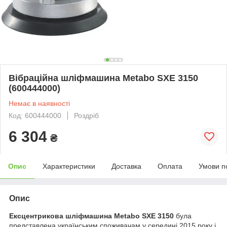
Вібраційна шліфмашина Metabo SXE 3150
(600444000)
Немає в наявності
Код: 600444000
Роздріб
6 304
₴
Опис
Характеристики
Доставка
Оплата
Умови п
Опис
Ексцентрикова шліфмашина Metabo SXE 3150
була
представлена українським споживачам у середині 2015 року і