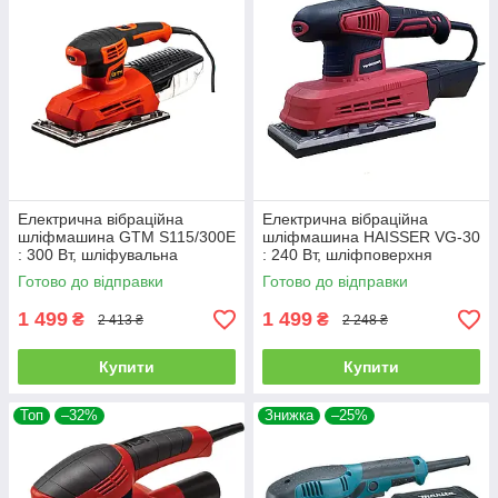
Електрична вібраційна
Електрична вібраційна
шліфмашина GTM S115/300E
шліфмашина HAISSER VG-30
: 300 Вт, шліфувальна
: 240 Вт, шліфповерхня
поверхня 115х230мм, 600 об/
182/90 мм (124321)
Готово до відправки
Готово до відправки
хв (2627)
1 499
1 499
₴
₴
2 413 ₴
2 248 ₴
Купити
Купити
Топ
–32%
Знижка
–25%