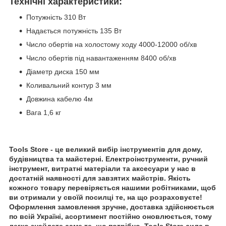
Технічні характеристики:
Потужність 310 Вт
Надається потужність 135 Вт
Число обертів на холостому ходу 4000-12000 об/хв
Число обертів під навантаженням 8400 об/хв
Діаметр диска 150 мм
Коливальний контур 3 мм
Довжина кабелю 4м
Вага 1,6 кг
Tools Store - це великий вибір інструментів для дому,
будівництва та майстерні. Електроінструменти, ручний
інструмент, витратні матеріали та аксесуари у нас в
достатній наявності для завзятих майстрів. Якість
кожного товару перевіряється нашими робітниками, щоб
ви отримали у своїй посилці те, на що розраховуєте!
Оформлення замовлення зручне, доставка здійснюється
по всій Україні, асортимент постійно оновлюється, тому
легко знайдете саме те, що потрібно. Tools Store сила в