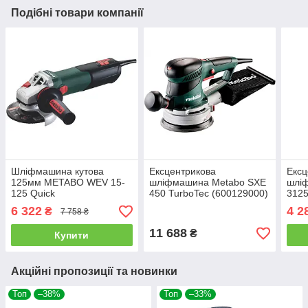
Подібні товари компанії
Шліфмашина кутова
Ексцентрикова
Ексц
125мм METABO WEV 15-
шліфмашина Metabo SXE
шлі
125 Quick
450 TurboTec (600129000)
3125
6 322
4 2
₴
7 758 ₴
11 688
₴
Купити
Акційні пропозиції та новинки
Топ
–38%
Топ
–33%