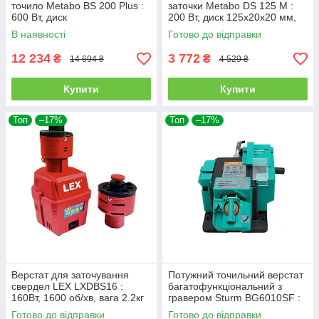
точило Metabo BS 200 Plus :
заточки Metabo DS 125 M :
600 Вт, диск
200 Вт, диск 125х20х20 мм,
200мм,шліфстрічка 1020мм,
2980 об/хв., верстат
В наявності
Готово до відправки
2.7 Нм
12 234
3 772
₴
₴
14 694 ₴
4 529 ₴
Купити
Купити
Топ
–17%
Топ
–17%
Верстат для заточування
Потужний точильний верстат
свердел LEX LXDBS16 :
багатофункціональний з
160Вт, 1600 об/хв, вага 2.2кг
гравером Sturm BG6010SF :
100Вт, 6700 об/хв
Готово до відправки
Готово до відправки