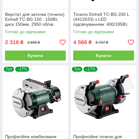
Верстат для заточки (точило)
Точило Einhell TC-BG 200 L
Einhell TC-BG 150 : 150Вт,
(4412633) з LED
диск 150мм, 2950 об/хв.
підсвічуванням: 400/185Вт,
(4412632)
2980 об./хв.
Готово до відправки
Готово до відправки
2 316
4 566
₴
₴
2 895 ₴
5 707 ₴
Купити
Купити
Топ
–17%
Топ
–17%
Професійне комбіноване
Професійне точило для