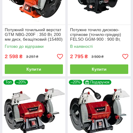
Потужний точильний верстат
Потужне точило дисково-
GTM NBG-200F : 350 Вт, 200
стрічкове (точило-гріндер)
мм диск, безщітковий (15480)
FELSO GGM-900 : 900 Вт,
2950 об/хв, диск 150 мм
Готово до відправки
В наявності
2 598
2 795
₴
₴
3 297 ₴
3 500 ₴
Купити
Купити
Топ
–20%
–20%
Подарунок