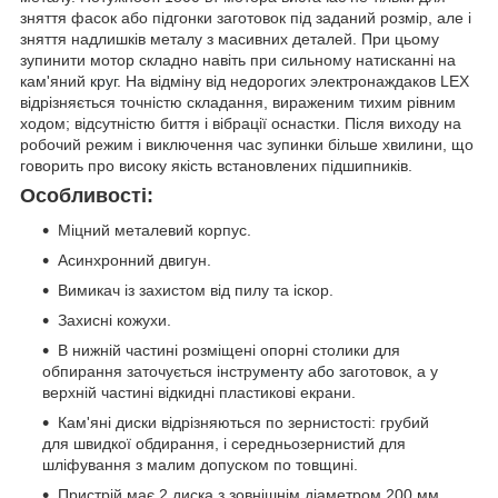
зняття фасок або підгонки заготовок під заданий розмір, але і
зняття надлишків металу з масивних деталей. При цьому
зупинити мотор складно навіть при сильному натисканні на
кам'яний
круг
. На відміну від недорогих электронаждаков LEX
відрізняється точністю складання, вираженим тихим рівним
ходом; відсутністю биття і вібрації оснастки. Після виходу на
робочий режим і виключення час зупинки більше хвилини, що
говорить про високу якість встановлених підшипників.
Особливості:
Міцний металевий корпус.
Асинхронний двигун.
Вимикач із захистом від пилу та іскор.
Захисні кожухи.
В нижній частині розміщені опорні столики для
обпирання заточується інстру
менту або з
аготовок, а у
верхній частині відкидні пластикові екрани.
Кам'яні диски відрізняються по зернистості: грубий
для швидкої обдирання, і середньозернистий для
шліфування з малим допуском по товщині.
Пристрій має 2 диска з зовнішнім діаметром 200 мм,