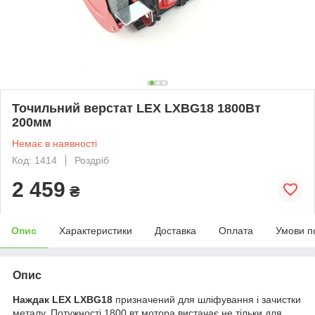
Точильний верстат LEX LXBG18 1800Вт
200мм
Немає в наявності
Код: 1414
Роздріб
2 459
₴
Опис
Характеристики
Доставка
Оплата
Умови п
Опис
Наждак LEX LXBG18
призначений для шліфування і зачистки
металу. Потужності 1800 вт мотора вистачає не тільки для