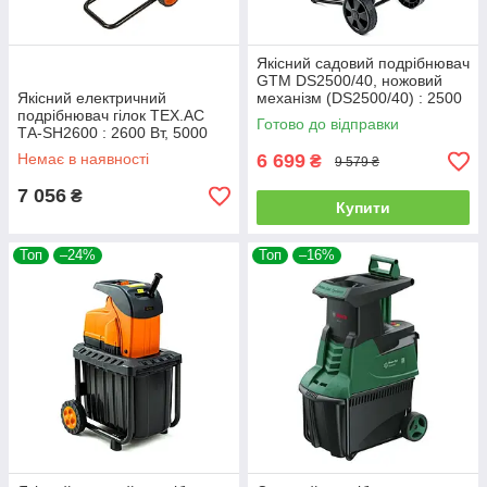
Якісний cадовий подрібнювач
GTM DS2500/40, ножовий
Якісний електричний
механізм (DS2500/40) : 2500
подрібнювач гілок TEX.AC
Вт, діаметр гілки 40 мм, ніж
Готово до відправки
ТА-SH2600 : 2600 Вт, 5000
об/хв, діаметр гілки 45 мм,
Немає в наявності
6 699
₴
9 579 ₴
ніж, збірник 40 л
7 056
₴
Купити
Топ
–24%
Топ
–16%