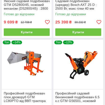
Якісний cадовий подрібнювач
Садовий подрібнювач
GTM DS2800/45, ножовий
(шредер) Bosch AXT 25 D :
механізм (DS2800/45) : 2800
2500 Вт, макс гілки 40 мм
Вт, діаметр гілки 45 мм, ніж,
(0600803103)
Готово до відправки
Готово до відправки
контейнер 60 л
9 699
25 398
₴
₴
12 708 ₴
30 232 ₴
Купити
Купити
Топ
–14%
Топ
–13%
Професійний подрібнювач
Професійний садовий
гілок дроворуб GTM
бензиновий подрібнювач 6.5
LC80PTO від ВВП трактора
к.с GTM GS6501, ножовий
(82921)
механізм (82889)