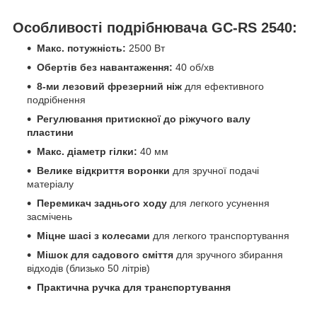
Особливості подрібнювача GC-RS 2540:
Макс. потужність:
2500 Вт
Обертів без навантаження:
40 об/хв
8-ми лезовий фрезерний ніж
для ефективного
подрібнення
Регулювання притискної до ріжучого валу
пластини
Макс. діаметр гілки:
40 мм
Велике відкриття воронки
для зручної подачі
матеріалу
Перемикач заднього ходу
для легкого усунення
засмічень
Міцне шасі з колесами
для легкого транспортування
Мішок для садового сміття
для зручного збирання
відходів (близько 50 літрів)
Практична ручка для транспортування