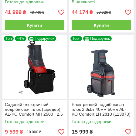
Готово до відправки
В наявності
41 999
44 174
₴
₴
48 749 ₴
50 626 ₴
Купити
Купити
Топ
–4%
Подарунок
Торг
Подарунок
Садовий електричний
Електричний подрібнювач
подрібнювач гілок (шредер)
гілок 2,8кВт 40мм 50мл AL-
AL-KO Comfort MH 2500 : 2.5
KO Comfort LH 2810 (113873)
кВт, 13.5кг гілкоподрібнювач
Готово до відправки
Готово до відправки
дробилка 113871
9 599
15 999
₴
₴
10 000 ₴