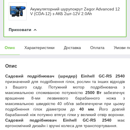
Акумуляторний шурупокрут Zegor Advanced 12
V (CDA-12) з АКБ 2шт-12V 2.0Ah
Приховати
Опис
Характеристики
Доставка
Оплата
Умови п
Опис
Садовий подрібнювач (шредер) Einhell GC-RS 2540
призначений для подрібнення гілок, рослин та інших відходів
з Вашого саду. Потужний мотор подрібнювача з
максимальною споживаною потужністю
2500 Вт
забезпечує
врашение 8-ми лезвиевого барабанного ножа з
максимальною швидкістю 40 об/хв забезпечуючи при цьому
подрібнення гілок діаметром до
40 мм
. Його довгий
барабанний ніж потужно втягує гілки у великий отвір воронки.
Садовий подрібнювач
Einhell GC-RS 2540
має
ергономічний дизайн і зручні колеса для транспортування.