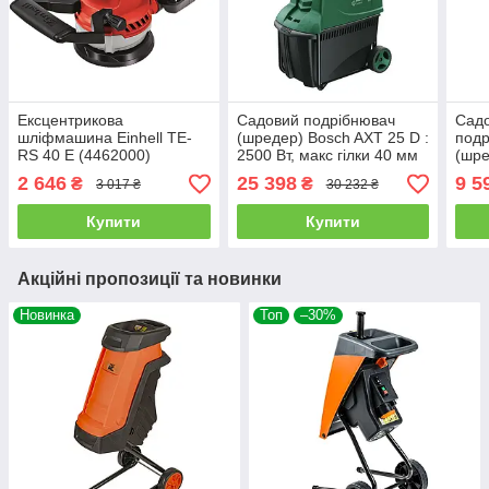
Ексцентрикова
Садовий подрібнювач
Садо
шліфмашина Einhell TE-
(шредер) Bosch AXT 25 D :
подр
RS 40 E (4462000)
2500 Вт, макс гілки 40 мм
(шре
(0600803103)
MH 2
2 646
25 398
9 5
₴
₴
3 017 ₴
30 232 ₴
гілк
дроб
Купити
Купити
Акційні пропозиції та новинки
Новинка
Топ
–30%