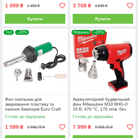
1 099
3 708
₴
₴
1 455 ₴
4 635 ₴
Купити
Купити
Топ
–20%
Новинка
–20%
Фен паяльник для
Акумуляторний будівельний
зварювання пластику та
фен Milwaukee M18 BHG-0
паяння бамперів Euro Craft
18 В, 470 °C, 170 л/хв, без
ECHG12 : 1200Вт
АКБ та ЗП 4933459771
Готово до відправки
Готово до відправки
1 599
7 999
₴
₴
1 998,75 ₴
9 998,75 ₴