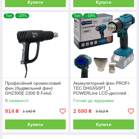
Купити
Купити
Топ
–20%
Топ
–19%
Професійний промисловий
Акумуляторний фен PROFI-
фен (будівельний фен)
TEC DHG550PT_1
GH2300E 2300 В Felső :
POWERLine LCD-дисплей :
2300Вт, 600 градусів,650 л/хв
без АКБ, 350 – 550 °С
В наявності
Готово до відправки
(006118)
914
2 690
₴
₴
1 142 ₴
3 312 ₴
Купити
Купити