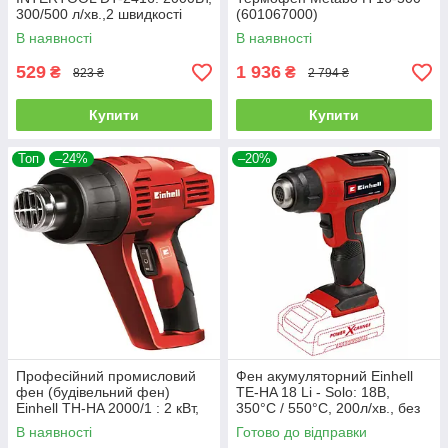
300/500 л/хв.,2 швидкості
(601067000)
400° и 600°C
В наявності
В наявності
529
1 936
₴
₴
823 ₴
2 794 ₴
Купити
Купити
Топ
–24%
–20%
Професійний промисловий
Фен акумуляторний Einhell
фен (будівельний фен)
TE-HA 18 Li - Solo: 18В,
Einhell TH-HA 2000/1 : 2 кВт,
350°С / 550°С, 200л/хв., без
550 градусів (4520179)
акумулятора
В наявності
Готово до відправки