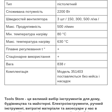
Тип
пістолетний
Споживана потужність
2200 Вт
Швидкостей вентилятора
3 шт / 150, 300, 500 л/хв /
Макс. Продуктивність
500 л/мин
Мін. температура нагріву
80 °C
Макс. температура нагріву
630 °C
Плавне регулювання t °
+
Стаціонарне використання
+
Вага
838 г
Комплектація
Модель 351403
поставляється без кейса і
насадок
Tools Store - це великий вибір інструментів для дому,
будівництва та майстерні. Електроінструменти, ручний
інструмент, витратні матеріали та аксесуари у нас в