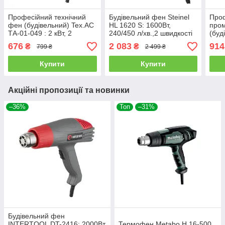
Професійний технічний
Будівельний фен Steinel
Про
фен (будівельний) Tex.AC
HL 1620 S: 1600Вт,
про
ТА-01-049 : 2 кВт, 2
240/450 л/хв.,2 швидкості
(буд
режима промисловий фен
300° та 500°C, легкий 670
GH23
676
2 083
914
₴
₴
799 ₴
2 499 ₴
г, Німеччина
2300
л/хв
Купити
Купити
Акційні пропозиції та новинки
–36%
Топ
–31%
Будівельний фен
INTERTOOL DT-2416: 2000Вт,
Термофен Metabo H 16-500