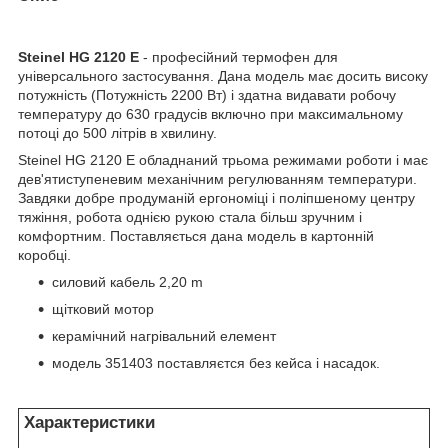
Steinel HG 2120 E
- професійний термофен для
універсального застосування. Дана модель має досить високу
потужність (Потужність 2200 Вт) і здатна видавати робочу
температуру до 630 градусів включно при максимальному
потоці до 500 літрів в хвилину.
Steinel HG 2120 E обладнаний трьома режимами роботи і має
дев'ятиступеневим механічним регулюванням температури.
Завдяки добре продуманій ергономіці і поліпшеному центру
тяжіння, робота однією рукою стала більш зручним і
комфортним. Поставляється дана модель в картонній
коробці.
cиловий кабель 2,20 m
щітковий мотор
керамічний нагрівальний елемент
модель 351403 поставляєтся без кейса і насадок.
Характеристики