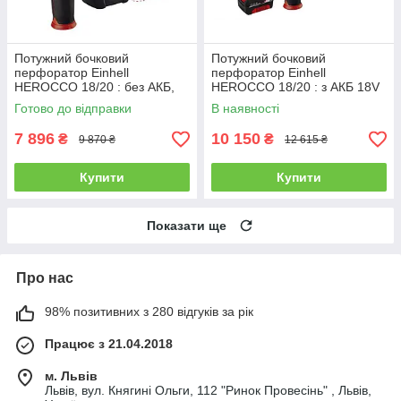
Потужний бочковий
Потужний бочковий
перфоратор Einhell
перфоратор Einhell
HEROCCO 18/20 : без АКБ,
HEROCCO 18/20 : з АКБ 18V
2.2Дж, SDS-plus (4513900)
4,0 Ah, 2.2Дж, SDS-plus
Готово до відправки
В наявності
(4513900 4512042)
7 896
10 150
₴
₴
9 870 ₴
12 615 ₴
Купити
Купити
Показати ще
Про нас
98% позитивних з 280 відгуків за рік
Працює з 21.04.2018
м. Львів
Львів, вул. Княгині Ольги, 112 "Ринок Провесінь" , Львів,