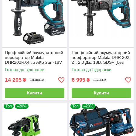
Професійний акумуляторний
Професійний акумуляторний
перфоратор Makita
перфоратор Makita DHR 202
DHR202RX4 : з АКБ 2шт-18V
Z : 2.0 Дж, 18В, SDS+ (без
3 Аг + 1,5 Аг, 2 Дж
Акб та зарядного)
Готово до відправки
Готово до відправки
14 295
6 995
₴
₴
18 000 ₴
8 799 ₴
Купити
Купити
Топ
–20%
Топ
–20%