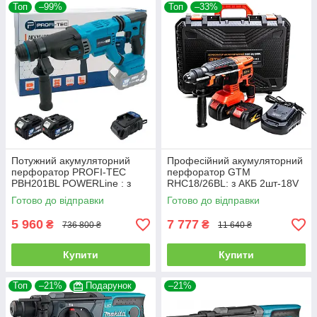
Топ
–99%
Топ
–33%
Потужний акумуляторний
Професійний акумуляторний
перфоратор PROFI-TEC
перфоратор GTM
PBH201BL POWERLine : з
RHC18/26BL: з АКБ 2шт-18V
АКБ 2шт-20 V х 4.0 Аh + ЗП,
4Ah,2.5 Дж (2564)
Готово до відправки
Готово до відправки
3.0 Дж
5 960
7 777
₴
₴
736 800 ₴
11 640 ₴
Купити
Купити
Топ
–21%
Подарунок
–21%