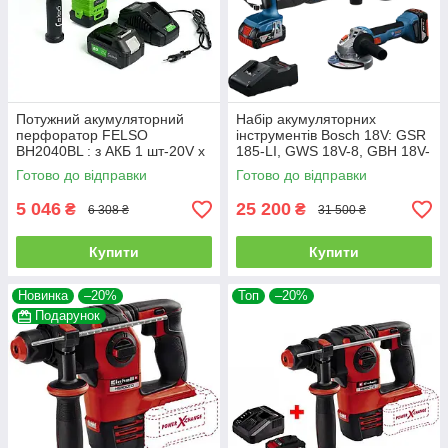
Потужний акумуляторний
Набір акумуляторних
перфоратор FELSO
інструментів Bosch 18V: GSR
BH2040BL : з АКБ 1 шт-20V х
185-LI, GWS 18V-8, GBH 18V-
4.0Аh + ЗП, 2.8 Дж
22, 3×4 А·год
Готово до відправки
Готово до відправки
5 046
25 200
₴
₴
6 308 ₴
31 500 ₴
Купити
Купити
Новинка
–20%
Топ
–20%
Подарунок