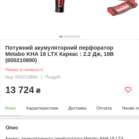
Потужний акумуляторний перфоратор
Metabo KHA 18 LTX Каркас : 2.2 Дж, 18В
(600210890)
Немає в наявності
Код: 600210890
Роздріб
13 724
₴
Опис
Характеристики
Доставка
Оплата
Умови п
Опис
Каркас акумуляторного перфоратора Metabo KHA 18 LTX,