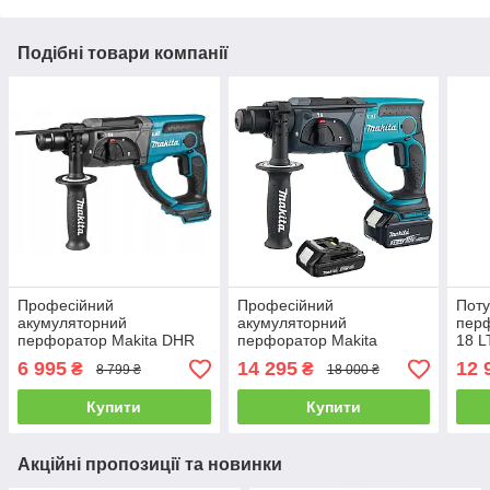
Подібні товари компанії
Професійний
Професійний
Поту
акумуляторний
акумуляторний
пер
перфоратор Makita DHR
перфоратор Makita
18 L
202 Z : 2.0 Дж, 18В, SDS+
DHR202RX4 : з АКБ
2амп
6 995
14 295
12 
₴
₴
8 799 ₴
18 000 ₴
(без Акб та зарядного)
2шт-18V 3 Аг + 1,5 Аг, 2 Дж
(600
Купити
Купити
Акційні пропозиції та новинки