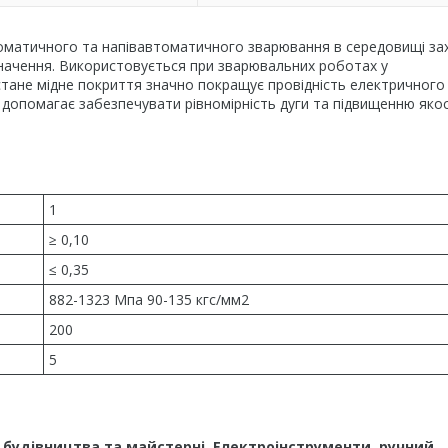
томатичного та напівавтоматичного зварювання в середовищі за
значення. Використовується при зварювальних роботах у
стане мідне покриття значно покращує провідність електричного
 допомагає забезпечувати рівномірність дуги та підвищенню якос
1
≥ 0,10
≤ 0,35
882-1323 Мпа 90-135 кгс/мм2
200
5
у, будівництва та майстерні. Електроінструменти, ручний