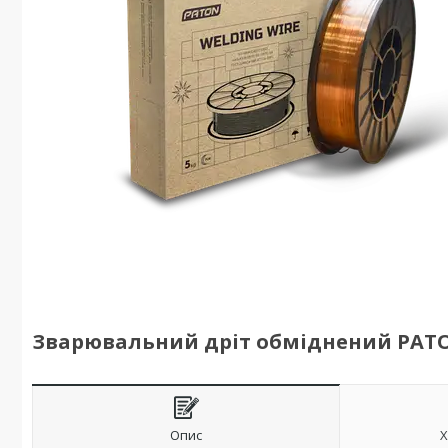
Зварювальний дріт обміднений PATON E
Опис
Х