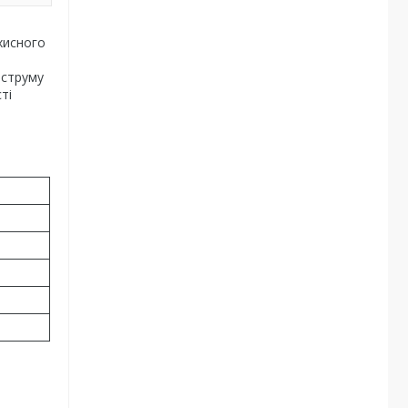
хисного
 струму
ті