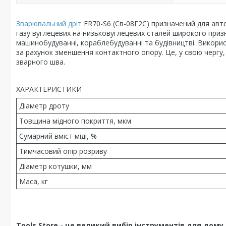
Зварювальний дріт
ER70-S6 (Св-08Г2С) призначений для ав
газу вуглецевих на низьковуглецевих сталей широкого при
машинобудуванні, кораблебудуванні та будівництві. Викори
за рахунок зменшення контактного опору. Це, у свою чергу,
зварного шва.
ХАРАКТЕРИСТИКИ
Діаметр дроту
Товщина мідного покриття, мкм
Сумарний вміст міді, %
Тимчасовий опір розриву
Діаметр котушки, мм
Маса, кг
Tools Store - це великий вибір інструментів для дом