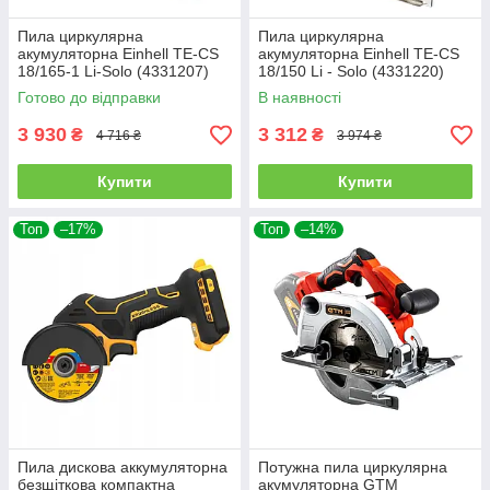
Пила циркулярна
Пила циркулярна
акумуляторна Einhell TE-CS
акумуляторна Einhell TE-CS
18/165-1 Li-Solo (4331207)
18/150 Li - Solo (4331220)
Готово до відправки
В наявності
3 930
3 312
₴
₴
4 716 ₴
3 974 ₴
Купити
Купити
Топ
–17%
Топ
–14%
Пила дискова аккумуляторна
Потужна пила циркулярна
безщіткова компактна
акумуляторна GTM