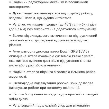
Надійний редукторний механізм із посиленими
шестернями.
Дуже швидко налаштовується під потрібну роботу,
завдяки шкалам, що чудово читаються.
Регулює кут нахилу підошви (до 45°) та глибина різу
(до 57 мм) без використання додаткового інструменту.
Захист від випадкового включення та підпружинений
захисний кожух диска, який відкривається під час
різання.
Акумуляторна дискова пилка Bosch GKS 18V-57
обладнана інтелектуальною системою Brake System,
яка миттєво зупиняє диск після відпускання кнопки
пуску або у разі збою в живленні.
Надійна сталева підошва з великою кількістю ребер
жорсткості.
Світлодіодне підсвічування робочої зони дозволяє
виконувати роботи при поганому освітленні.
Кнопка блокування шпинделя для простої та швидкої
зміни диска.
Регульований паралельний упор для виконання