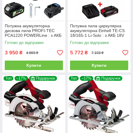
Потужна акумуляторна
Потужна пила циркулярна
дискова пила PROFI-TEC
акумуляторна Einhell TE-CS
PCA1220 POWERLine : з АКБ
18/165-1 Li-Solo : з АКБ 18V
20V 4.0 Ah+ЗП, диск 125 мм
2,5 Ah+ЗП, глиб.різу під
Готово до відправки
Готово до відправки
(007070)
90°/45°: 54 мм / 35 мм
3 950
5 772
₴
₴
4 869 ₴
7 103 ₴
Купити
Купити
Топ
–17%
Подарунок
Топ
–17%
Подарунок