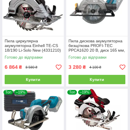
Пила циркулярна
Пила дискова акумуляторна
акумуляторна Einhell TE-CS
безщіткова PROFI-TEC
18/190 Li-Solo New (4331210)
PPCA1620 20 В, диск 165 мм,
пропил 59 мм, без АКБ і ЗП
Готово до відправки
Готово до відправки
6 864
3 280
₴
₴
8 580 ₴
4 100 ₴
Купити
Купити
Топ
–19%
Топ
–19%