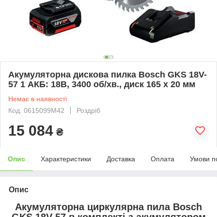
Акумуляторна дискова пилка Bosch GKS 18V-
57 1 АКБ: 18В, 3400 об/хв., диск 165 x 20 мм
Немає в наявності
Код: 0615099M42
Роздріб
15 084
₴
Опис
Характеристики
Доставка
Оплата
Умови п
Опис
Акумуляторна циркулярна пила Bosch
GKS 18V-57 в комплекті з акумулятором