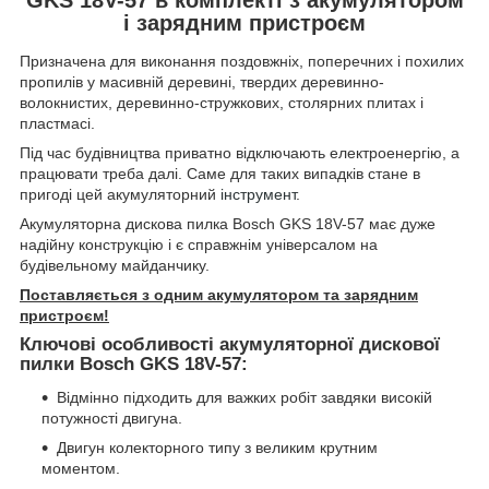
і зарядним пристроєм
Призначена для виконання поздовжніх, поперечних і похилих
пропилів у масивній деревині, твердих деревинно-
волокнистих, деревинно-стружкових, столярних плитах і
пластмасі.
Під час будівництва приватно відключають електроенергію, а
працювати треба далі. Саме для таких випадків стане в
пригоді цей акумуляторний
інструмент
.
Акумуляторна дискова пилка Bosch GKS 18V-57 має дуже
надійну конструкцію і є справжнім універсалом на
будівельному майданчику.
Поставляється з одним акумулятором та зарядним
пристроєм!
Ключові особливості акумуляторної дискової
пилки Bosch GKS 18V-57:
Відмінно підходить для важких робіт завдяки високій
потужності двигуна.
Двигун колекторного типу з великим крутним
моментом.