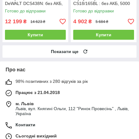
DeWALT DCS438N: без АКБ,
CS18/165BL : без АКБ, 5000
диск 76мм, 20000 об/хв
об/хв, диск 165 x 20 мм
Готово до відправки
Готово до відправки
(DCS438N)
12 199
4 902
₴
₴
14 623 ₴
5 684 ₴
Купити
Купити
Показати ще
Про нас
98% позитивних з 280 відгуків за рік
Працює з 21.04.2018
м. Львів
Львів, вул. Княгині Ольги, 112 "Ринок Провесінь" , Львів,
Україна
Контакти
Сьогодні вихідний