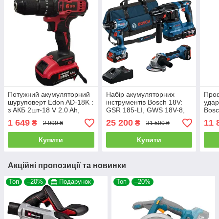
Потужний акумуляторний
Набір акумуляторних
Проф
шуруповерт Edon AD-18K :
інструментів Bosch 18V:
удар
з АКБ 2шт-18 V 2.0 Ah,
GSR 185-LI, GWS 18V-8,
Bosc
1400 об/хв, Нм 30, патрон
GBH 18V-22, 3×4 А·год
180-
1 649
25 200
11 
₴
₴
2 999 ₴
31 500 ₴
10 мм
2.0A
3600
Купити
Купити
Акційні пропозиції та новинки
Топ
–20%
Подарунок
Топ
–20%