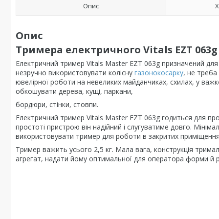
Опис
Х
Опис
Тримера електричного Vitals EZT 063g
Електричний тример Vitals Master EZT 063g призначений дл
незручно використовувати колісну
газонокосарку
, не треба
ювелірної роботи на невеликих майданчиках, схилах, у важк
обкошувати дерева, кущі, паркани,
бордюри, стінки, стовпи.
Електричний тример Vitals Master EZT 063g годиться для п
простоті пристрою він надійний і слугуватиме довго. Мініма
використовувати тример для роботи в закритих приміщення
Тример важить усього 2,5 кг. Мала вага, конструкція тримал
агрегат, надати йому оптимальної для оператора форми й роз