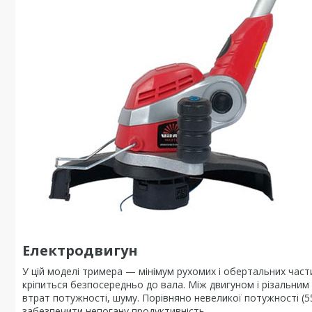
Електродвигун
У цій моделі тримера — мінімум рухомих і обертальних част
кріпиться безпосередньо до вала. Між двигуном і різальним 
втрат потужності, шуму. Порівняно невеликої потужності (55
забезпечити непогану продуктивність.