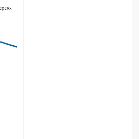
реях і