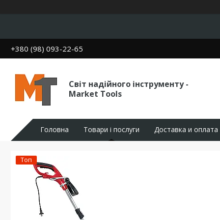
+380 (98) 093-22-65
Світ надійного інструменту -
Market Tools
Головна
Товари і послуги
Доставка и оплата
Топ