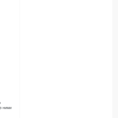
ю
із ними