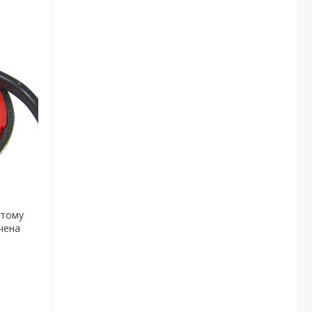
 тому
чена