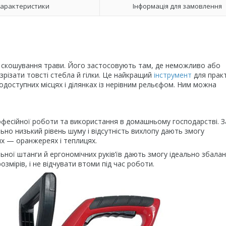
арактеристики
Інформація для замовлення
я скошування трави. Його застосовують там, де неможливо або
 зрізати товсті стебла й гілки. Це найкращий
інструмент
для прак
одоступних місцях і ділянках із нерівним рельєфом. Ним можна
рофесійної роботи та використання в домашньому господарстві. 
льно низький рівень шуму і відсутність вихлопу дають змогу
х — оранжереях і теплицях.
ьної штанги й ергономічних руків’їв дають змогу ідеально збала
мірів, і не відчувати втоми під час роботи.