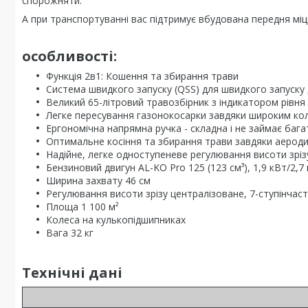
спорожняти.
А при транспортуванні вас підтримує вбудована передня міц
особливості:
Функція 2в1: Кошення та збирання трави
Система швидкого запуску (QSS) для швидкого запуску
Великий 65-літровий травозбірник з індикатором рівня
Легке пересування газонокосарки завдяки широким ко
Ергономічна напрямна ручка - складна і не займає багат
Оптимальне косіння та збирання трави завдяки аеродин
Надійне, легке одноступеневе регулювання висоти зріз
Бензиновий двигун AL-KO Pro 125 (123 см³), 1,9 кВт/2,7 к
Ширина захвату 46 см
Регулювання висоти зрізу централізоване, 7-ступінчаст
Площа 1 100 м²
Колеса на кулькопідшипниках
Вага 32 кг
Технічні дані