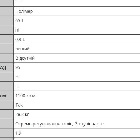
Полімер
65 L
ні
0.9 L
легкий
Відсутній
A)]
95
Ні
Ні
в м
1100 кв.м.
Так
28.2 кг
Окреме регулювання коліс, 7-ступінчасте
1.9