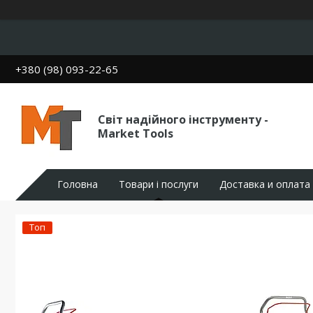
+380 (98) 093-22-65
Світ надійного інструменту -
Market Tools
Головна
Товари і послуги
Доставка и оплата
Топ