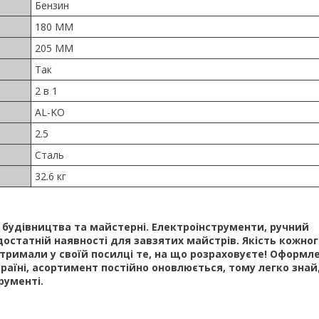
Бензин
180 MM
205 MM
Так
2 в 1
AL-KO
2.5
Сталь
32.6 кг
у, будівництва та майстерні. Електроінструменти, ручний
достатній наявності для завзятих майстрів. Якість кожног
тримали у своїй посилці те, на що розраховуєте! Оформл
країні, асортимент постійно оновлюється, тому легко зна
рументі.