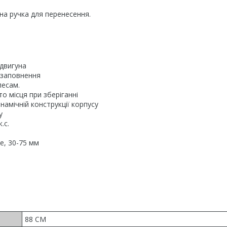
на ручка для перенесення.
 двигуна
 заповнення
лесам.
о місця при зберіганні
амічній конструкції корпусу
у
.с.
е, 30-75 мм
88 CM