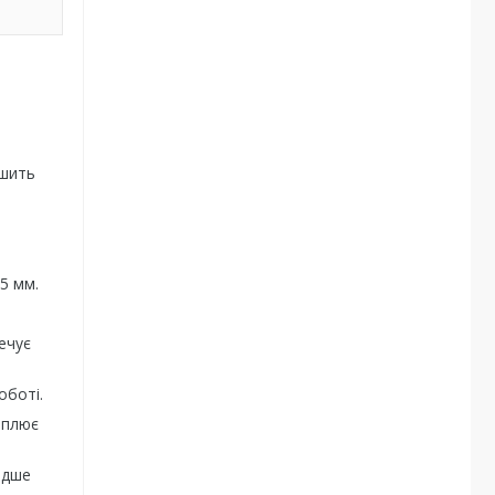
гшить
5 мм.
ечує
оботі.
оплює
ідше