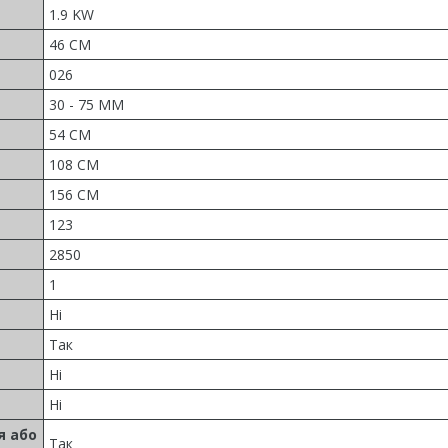
1.9 KW
46 CM
026
30 - 75 MM
54 CM
108 CM
156 CM
123
2850
1
Ні
Так
Ні
Ні
я або
Так