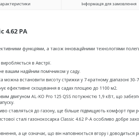
арактеристики
Інформація для замовлення
c 4.62 PA
фективними функціями, а також інноваційними технологіями поле
 виробляється в Австрії.
не вашим надійним помічником у саду.
а можна встановити висоту стрижки у 7-кратному діапазоні 30-7
чує ефективне скошування в садах площею до 1100 м2.
овим двигуном AL-KO Pro 125 QSS потужністю 1,9 кВт, що забезп
апуску.
ливо ставляться до газону, ще більше підвищують комфорт при р
стової сталі газонокосарка Classic 4.62 P-A особливо добре зах
овнення, а це означає, що він наповнюється вгору і доводиться р