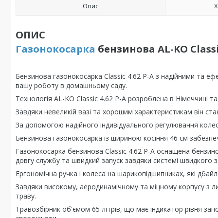
Опис
Х
ОПИС
Газонокосарка
бензинова AL-KO Classi
Бензинова газонокосарка Classic 4.62 P-A з надійними та е
вашу роботу в домашньому саду.
Технологія AL-KO Classic 4.62 P-A розроблена в Німеччині та
Завдяки невеликій вазі та хорошим характеристикам він ста
За допомогою надійного індивідуального регулювання колес
Бензинова газонокосарка із шириною косіння 46 см забезпе
Газонокосарка бензинова Classic 4.62 P-A оснащена бензин
довгу службу та швидкий запуск завдяки системі швидкого з
Ергономічна ручка і колеса на шарикопідшипниках, які дбай
Завдяки високому, аеродинамічному та міцному корпусу з ли
траву.
Травозбірник об'ємом 65 літрів, що має індикатор рівня зап