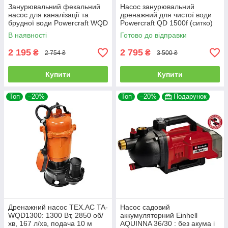
Занурювальний фекальний
Насос занурювальний
насос для каналізації та
дренажний для чистої води
брудної води Powercraft WQD
Powercraft QD 1500f (ситко)
1300f (70601)
227426
В наявності
Готово до відправки
2 195
2 795
₴
₴
2 754 ₴
3 500 ₴
Купити
Купити
Топ
–20%
Топ
–20%
Подарунок
Дренажний насос TEX.AC TA-
Насос садовий
WQD1300: 1300 Вт, 2850 об/
аккумуляторний Einhell
хв, 167 л/хв, подача 10 м
AQUINNA 36/30 : без акума і