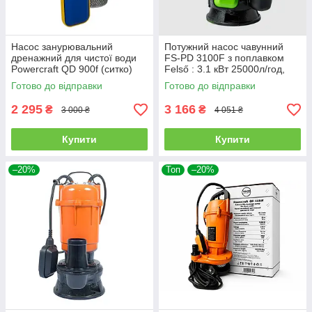
Насос занурювальний
Потужний насос чавунний
дренажний для чистої води
FS-PD 3100F з поплавком
Powercraft QD 900f (ситко)
Felső : 3.1 кВт 25000л/год,
227427 : 900Вт (227427)
піднімання води 20 м
Готово до відправки
Готово до відправки
2 295
3 166
₴
₴
3 000 ₴
4 051 ₴
Купити
Купити
–20%
Топ
–20%