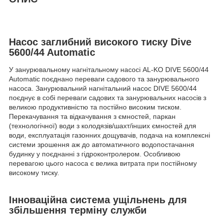
Насос заглибний високого тиску Dive
5600/44 Automatic
У занурювальному нагнітальному насосі AL-KO DIVE 5600/44
Automatic поєднано переваги садового та занурювального
насоса. Занурювальний нагнітальний
насос
DIVE 5600/44
поєднує в собі переваги садових та занурювальних насосів з
великою продуктивністю та постійно високим тиском.
Перекачування та відкачування з ємностей, паркан
(технологічної) води з колодязів/шахт/інших ємностей для
води, експлуатація газонних дощувачів, подача на комплексні
системи зрошення аж до автоматичного водопостачання
будинку у поєднанні з гідроконтролером. Особливою
перевагою цього насоса є велика витрата при постійному
високому тиску.
Інноваційна система ущільнень для
збільшення терміну служби