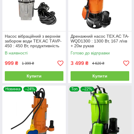
Насос вібраційний з верхнім
Дренажний насос TEX.AC TA-
забором води TEX.AC ТАVP-
WQD1300 : 1300 Вт, 167 л/хв
450 : 450 Вт, продуктивність
+ 20м рукав
20 л/хв
В наявності
Готово до відправки
999
3 499
₴
₴
1 399 ₴
4 620 ₴
Купити
Купити
Новинка
–24%
Топ
–22%