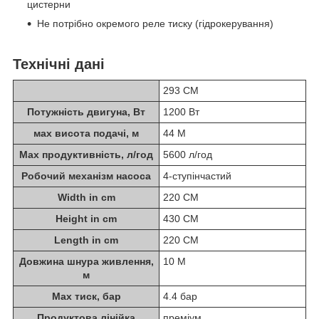
цистерни
Не потрібно окремого реле тиску (гідрокерування)
Технічні дані
293 CM
Потужність двигуна, Вт
1200 Вт
мах висота подачі, м
44 M
Мах продуктивність, л/год
5600 л/год
Робочий механізм насоса
4-ступінчастий
Width in cm
220 CM
Height in cm
430 CM
Length in cm
220 CM
Довжина шнура живлення,
10 M
м
Мах тиск, бар
4.4 бар
Продуктова лінійка
преміум