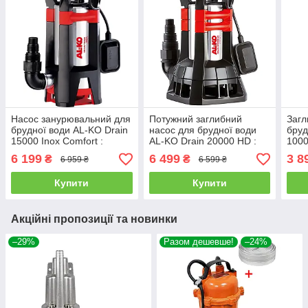
Насос занурювальний для
Потужний заглибний
Загл
брудної води AL-KO Drain
насос для брудної води
бруд
15000 Inox Comfort :
AL-KO Drain 20000 HD :
1000
1100Вт, 15000 л/год,
1300 Вт, 10 м кабелю,
10м 
6 199
6 499
3 8
₴
₴
6 959 ₴
6 599 ₴
глибини 5 м на висоту до
20000 л/г, насос для
бруд
11 м
брудної води
Купити
Купити
Акційні пропозиції та новинки
–29%
Разом дешевше!
–24%