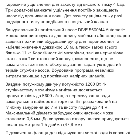
Керамічне ущільнення для захисту від високого тиску 4 бар.
Три додаткові манжетні ущільнення постійно захищають
насос від проникнення води. Для захисту ущільнень у разі
надмірного тиску передбачено спеціальний клапан.
Занурювальний нагнітальний насос DIVE 5600/44 Automatic
можна використовувати для поливу мобільно або стаціонарно
завдяки практичній вбудованій ручці для перенесення та
кабелю живлення довжиною 10 м, а також вагою всього
близько 11 кг. Корозійностійкі матеріали, такі як нержавіюча
сталь, з якої виготовлений корпус, компоненти, що не
вимагають технічного обслуговування, гарантують довгий
термін служби насоса. Вбудована програма невеликої
витрати захищає від протікання напірних шлангів.
Завдяки потужному двигуну потужністю 1200 Вт, 4-
ступінчастому механізму нагнітання досягається
продуктивність до 5600 л/год, а перекачування води
виконується в найкоротші терміни. Він розрахований на
глибину занурення до 7 м та висоту подачі до 44 м.
Максимальний діаметр забруднюючих частинок може
становити 0,5 мм. До випускного отвору насоса приєднується
шланг діаметром 1,5 дюйма (47,8 мм).
Підключення фланця для відкачування чистої води із верхньої