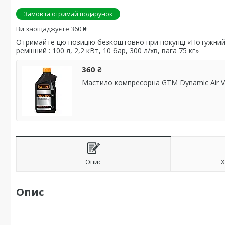
Замов та отримай подарунок
Ви заощаджуєте 360 ₴
Отримайте цю позицію безкоштовно при покупці «Потужни
ремінний : 100 л, 2,2 кВт, 10 бар, 300 л/хв, вага 75 кг»
360 ₴
Мастило компресорна GTM Dynamic Air VD
Опис
Х
Опис