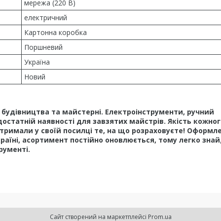
мережа (220 В)
електричний
Картонна коробка
Поршневий
Україна
Новий
у, будівництва та майстерні. Електроінструменти, ручний
достатній наявності для завзятих майстрів. Якість кожног
тримали у своїй посилці те, на що розраховуєте! Оформл
країні, асортимент постійно оновлюється, тому легко зна
рументі.
Сайт створений на маркетплейсі
Prom.ua