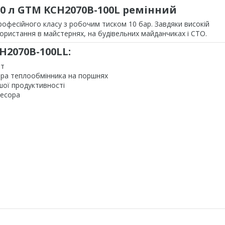
 л GTM KCH2070B-100L ремінний
рофесійного класу з робочим тиском 10 бар. Завдяки високій
ористання в майстернях, на будівельних майданчиках і СТО.
2070B-100LL:
Вт
бра теплообмінника на поршнях
шої продуктивності
ресора