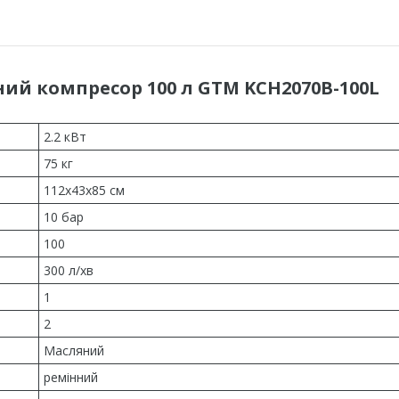
й компресор 100 л GTM KCH2070B-100L
2.2 кВт
75 кг
112х43х85 см
10 бар
100
300 л/хв
1
2
Масляний
ремінний