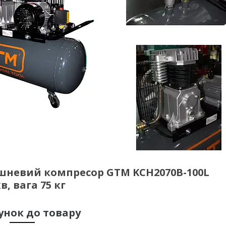
невий компресор GTM KCH2070B-100L
хв, вага 75 кг
унок до товару