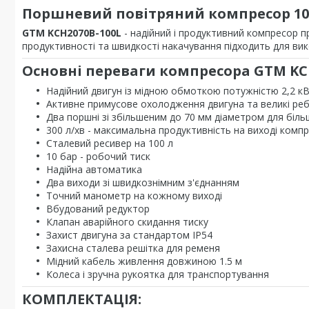
Поршневий повітряний компресор 100
GTM
KCH2070B-100L
- надійний і продуктивний компресор п
продуктивності та швидкості накачування підходить для вик
Основні переваги компресора GTM KCH
Надійний двигун із мідною обмоткою потужністю 2,2 к
Активне примусове охолодження двигуна та великі ре
Два поршні зі збільшеним до 70 мм діаметром для біль
300 л/хв - максимальна продуктивність на виході комп
Сталевий ресивер на 100 л
10 бар - робочий тиск
Надійна автоматика
Два виходи зі швидкознімним з'єднанням
Точний манометр на кожному виході
Вбудований редуктор
Клапан аварійного скидання тиску
Захист двигуна за стандартом IP54
Захисна сталева решітка для ременя
Мідний кабель живлення довжиною 1.5 м
Колеса і зручна рукоятка для транспортування
КОМПЛЕКТАЦІЯ: