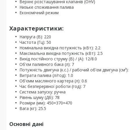
Верхнє розсташування клапанів (OHV)
Низьке споживання палива
Економічний режим
Характеристики:
Напруга (В): 220
Частота (Гц): 50
Номінальна вихідна потужність (кВт): 2.2
Максімальна вихідна потужність (кВт): 2.5
Вихід постійного струму (В) / (А): 12/8.0
Об'єм паливного бака (л): 7
Потужність двигуна (к.с.) / рабочий об'єм двигуна (см³): 
Витрата палива (л/год): 1.0
Об'ємм масляного картера (л): 0.6
Час безперервної роботи (год): 7
Система запуску: ручна
Рівень шуму (Дб): 78
Розміри (мм): 450×370×470
Вага (кг): 25.5
Основні дані