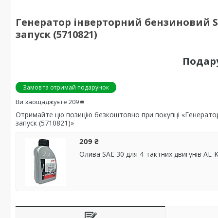
Генератор інверторний бензиновий SIGM
запуск (5710821)
Подар
Замов та отримай подарунок
Ви заощаджуєте 209 ₴
Отримайте цю позицію безкоштовно при покупці «Генератор і
запуск (5710821)»
209 ₴
Олива SAE 30 для 4-тактних двигунів AL-K