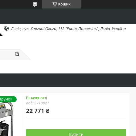
Кошик
Львів, вул. Княгині Ольги, 112 "Ринок Провесінь", Львів, Україна
В наявності
арунок
Код:
5710821
22 771 ₴
Купити