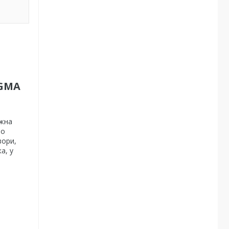
IGMA
.
ожна
но
зори,
а, у