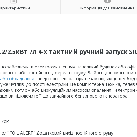
арактеристики
Інформація для замовлення
2/2.5кВт 7л 4-х тактний ручний запуск S
цінно забезпечити електроживленням невеликий будинок або офіс
зервного або постійного джерела струму. За його допомогою м
 або обладнання.
Інверторні генератори незамінні, якщо необхід
уже чутливі до якості електрики. Це комп'ютерна техніка, телеві
азовим котлом або циркуляційним насосом опалення - електронік
якщо ви підключите її до звичайного бензинового генератора.
нікою
олії "OIL ALERT" Додатковий вихід постійного струму