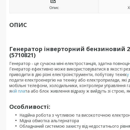
Опис
Х
ОПИС
Генератор інверторний бензиновий 2.
(5710821)
Генератор - це сучасна міні-електростанція, здатна повно
Генератор ефективно може використовуватися в якості ре
приводити в дію різні електроінструменти, побутову технік
у
подати електроенергію на техніку або електроприлади, які д
мобільні телефони, холодильники, контролери управління г
я
кій пла
та або блок живлення відразу ж вийдуть зі строю, 
Особливості:
Надійна робота з чутливою та високоточною електро
Мідна обмотка альтернатора
Обладнаний системою захисту від недостатнього рівня 