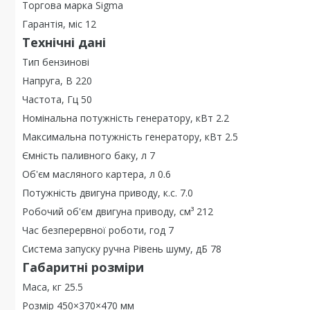
Торгова марка Sigma
Гарантія, міс 12
Технічні дані
Тип бензинові
Напруга, В 220
Частота, Гц 50
Номінальна потужність генератору, кВт 2.2
Максимальна потужність генератору, кВт 2.5
Ємність паливного баку, л 7
Об'єм масляного картера, л 0.6
Потужність двигуна приводу, к.с. 7.0
Робочий об'єм двигуна приводу, см³ 212
Час безперервної роботи, год 7
Система запуску ручна Рівень шуму, дБ 78
Габаритні розміри
Маса, кг 25.5
Розмір 450×370×470 мм