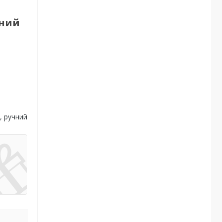
чний
, ручний