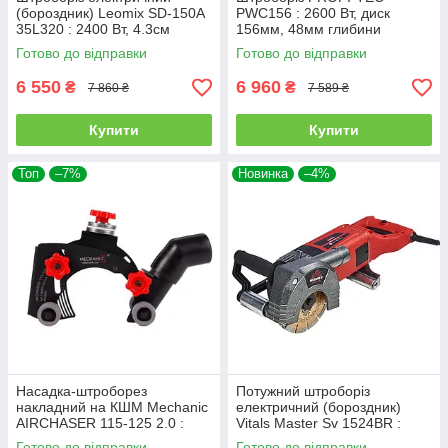
(бороздник) Leomix SD-150A
PWC156 : 2600 Вт, диск
35L320 : 2400 Вт, 4.3см
156мм, 48мм глибини
глибини, кейс (бетоноріз)
(007678)
Готово до відправки
Готово до відправки
6 550
6 960
₴
₴
7 860 ₴
7 589 ₴
Купити
Купити
Топ
–7%
Новинка
–4%
Насадка-штроборез
Потужний штроборіз
накладний на КШМ Mechanic
електричний (бороздник)
AIRCHASER 115-125 2.0 :
Vitals Master Sv 1524BR :
діаметр кола 125 мм
2400 Вт, диск 150 мм
Готово до відправки
Готово до відправки