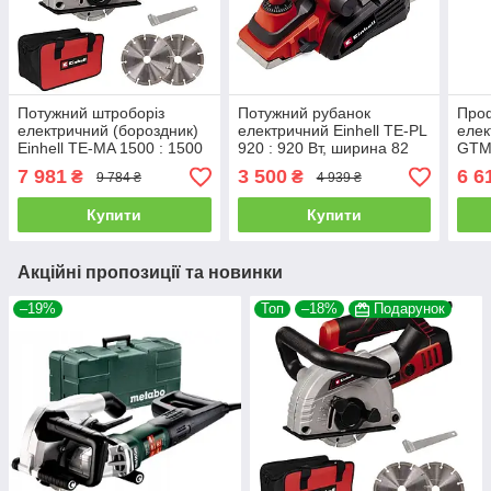
Потужний штроборіз
Потужний рубанок
Проф
електричний (бороздник)
електричний Einhell TE-PL
елек
Einhell TE-MA 1500 : 1500
920 : 920 Вт, ширина 82
GTM
Вт, диск 125 мм, 8500 об/
мм, глибина 3,5 мм,
1800
7 981
3 500
6 6
₴
₴
9 784 ₴
4 939 ₴
хв, плавний пуск
15000 об/хв, 3.25 кг
125/
(4350735)
(4345325)
Купити
Купити
Акційні пропозиції та новинки
–19%
Топ
–18%
Подарунок