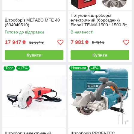
Потужний штроборіз
Штроборіз METABO MFE 40
електричний (бороздник)
(604040510)
Einhell TE-MA 1500 : 1500 Вт,
диск 125 мм, 8500 об/хв,
Готово до відправки
В наявності
плавний пуск (4350735)
17 947
7 981
₴
₴
22 064 ₴
9 784 ₴
Купити
Купити
Торг
–17%
Новинка
–8%
Штроборіз електричний
Штроборіз PROFI-TEC