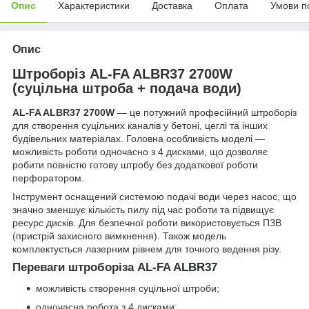
Опис
Характеристики
Доставка
Оплата
Умови п
Опис
Штроборіз AL-FA ALBR37 2700W
(суцільна штроба + подача води)
AL-FA ALBR37 2700W
— це потужний професійний штроборіз
для створення суцільних каналів у бетоні, цеглі та інших
будівельних матеріалах. Голов
на особли
вість моделі —
можливість роботи одночасно з 4 дисками, що дозволяє
робити повністю готову штробу без додаткової роботи
перфоратором.
Інструмент оснащений системою подачі води через насос, що
значно зменшує кількість пилу під час роботи та підвищує
ресурс дискі
в. Дл
я безпечної роботи використовується ПЗВ
(пристрій захисного вимкнення). Також модель
комплектується лазерним рівнем для точного ведення різу.
Переваги штроборіза AL-FA A
LBR37
можливість створення суцільної штроби;
одночасна робота з 4 дисками;