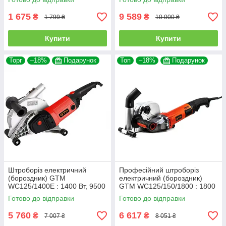
(158694)
1 675
9 589
₴
₴
1 799 ₴
10 000 ₴
Купити
Купити
Торг
–18%
Подарунок
Топ
–18%
Подарунок
Штроборіз електричний
Професійний штроборіз
(бороздник) GTM
електричний (бороздник)
WC125/1400E : 1400 Вт, 9500
GTM WC125/150/1800 : 1800
об/хв, 3см глибини, плавний
Вт, 7500 об/хв, диск
Готово до відправки
Готово до відправки
пуск (бетоноріз)
125/150мм (2480)
5 760
6 617
₴
₴
7 007 ₴
8 051 ₴