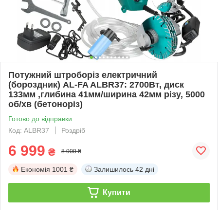
Потужний штроборіз електричний
(бороздник) AL-FA ALBR37: 2700Вт, диск
133мм ,глибина 41мм/ширина 42мм різу, 5000
об/хв (бетоноріз)
Готово до відправки
Код: ALBR37
Роздріб
6 999
₴
8 000 ₴
Економія
1001 ₴
Залишилось
42 дні
Купити