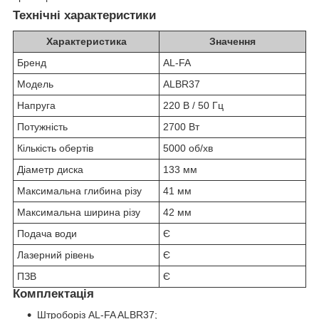
Технічні характеристики
Характеристика
Значення
Бренд
AL-FA
Модель
ALBR37
Напруга
220 В / 50 Гц
Потужність
2700 Вт
Кількість обертів
5000 об/хв
Діаметр диска
133 мм
Максимальна глибина різу
41 мм
Максимальна ширина різу
42 мм
Подача води
Є
Лазерний рівень
Є
ПЗВ
Є
Комплектація
Штроборіз AL-FA ALBR37;