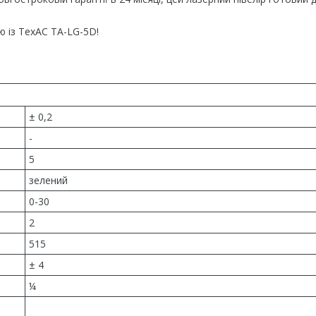
ю із TexAC TA-LG-5D!
± 0,2
-
5
зелений
0-30
2
515
± 4
¼