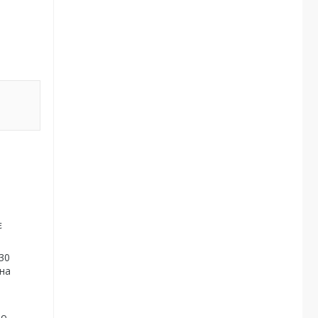
є
30
 на
до