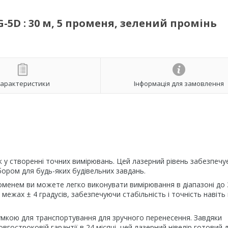
-5D : 30 м, 5 променя, зелений промінь
арактеристики
Інформація для замовлення
к у створенні точних вимірювань. Цей лазерний рівень забезпечу
бором для будь-яких будівельних завдань.
менем ви можете легко виконувати вимірювання в діапазоні до 
межах ± 4 градусів, забезпечуючи стабільність і точність навіть
умкою для транспортування для зручного перенесення. Завдяки
гостроковій гарантії в 24 місяці, цей лазерний нівелір готовий 