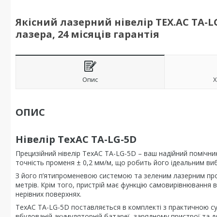
Якісний лазерний нівелір TEX.AC TA-LG
лазера, 24 місяців гарантія
Опис
Х
ОПИС
Нівелір TexAC
TA-LG-5D
Прецизійний нівелір TexAC TA-LG-5D – ваш надійний помічни
точність променя ± 0,2 мм/м, що робить його ідеальним ви
З його п’ятипроменевою системою та зеленим лазерним про
метрів. Крім того, пристрій має функцію самовирівнювання в 
нерівних поверхнях.
TexAC TA-LG-5D поставляється в комплекті з практичною с
вбудованій акумуляторній батареї, зарядному пристрої та дов