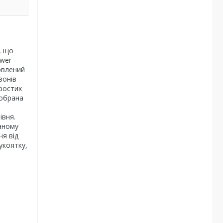
, що
ower
товлений
зонів
ростих
 обрана
івня.
аному
ня від
укоятку,