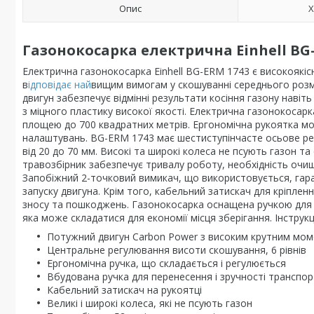
Опис
Х
Газонокосарка електрична Einhell BG-E
Електрична газонокосарка Einhell BG-ERM 1743 є високоякі
в
ідповідає най
вищим вимогам у скошуванні середнього розм
двигун забезпечує відмінні результати косіння газону навіт
з міцного пластику високої якості. Електрична газонокосар
площею до 700 квадратних метрів. Ергономічна рукоятка м
налаштувань. BG-ERM 1743 має шестиступінчасте осьове ре
від 20 до 70 мм. Високі та широкі колеса не псують газон т
травозбірник забезпечує тривалу роботу, необхідність очи
Запобіжний 2-точковий вимикач, що використовується, гар
запуску двигуна. Крім того, кабельний затискач для кріплен
зносу та пошкоджень. Газонокосарка оснащена ручкою для 
яка може складатися для економії місця зберігання. Інструкц
Потужний двигун Carbon Power з високим крутним мо
Центральне регулювання висоти скошування, 6 рівнів
Ергономічна ручка, що складається і регулюється
Вбудована ручка для перенесення і зручності транспо
Кабельний затискач на рукоятці
Великі і широкі колеса, які не псують газон