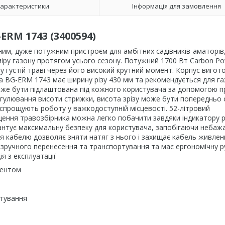
арактеристики
Інформація для замовлення
RM 1743 (3400594)
сним, дуже потужним пристроєм для амбітних садівників-аматорів
іру газону протягом усього сезону. Потужний 1700 Вт Carbon P
ь у густій траві через його високий крутний момент. Корпус виго
ка BG-ERM 1743 має ширину різу 430 мм та рекомендується для га
оже бути підлаштована під кожного користувача за допомогою п
гулювання висоти стрижки, висота зрізу може бути попередньо
а спрощують роботу у важкодоступній місцевості. 52-літровий
щення травозбірника можна легко побачити завдяки індикатору р
антує максимальну безпеку для користувача, запобігаючи небаж
ня кабелю дозволяє зняти натяг з нього і захищає кабель живлен
зручного перенесення та транспортування та має ергономічну р
ія з експлуатації
ментом
ртування