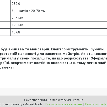
535.0
6 режимів / 20-70 мм
235 мм
170 мм
13.68
у, будівництва та майстерні. Електроінструменти, ручний
достатній наявності для завзятих майстрів. Якість кожног
тримали у своїй посилці те, на що розраховуєте! Оформл
країні, асортимент постійно оновлюється, тому легко зна
рументі.
Сайт створений на маркетплейсі
Prom.ua
Світ надійного інструменту - Market Tools |
Поскаржитися на контент
|
Політика конфі