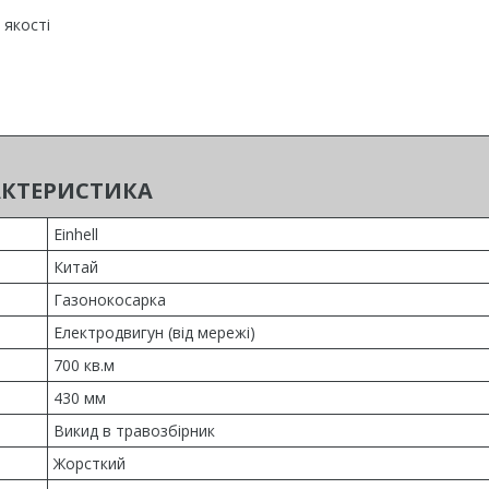
 якості
АКТЕРИСТИКА
Einhell
Китай
Газонокосарка
Електродвигун (від мережі)
700 кв.м
430 мм
Викид в травозбірник
Жорсткий