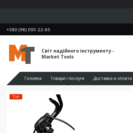
+380 (98) 093-22-65
Світ надійного інструменту -
Market Tools
Головна
Товари і послуги
Доставка и оплата
Топ