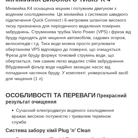
Мінімийка K4 оснащена міцним і потужним двигуном з
водяним охолодженням. Ця мінімийка з системою швидкого
підключення Quick Connect і 6-метровим шлангом високого
тиску призначена для періодичного видалення помірних
забруднень. Струменева трубка Vario Power (VPS) і фреза від
бруду підходять для чищення автомобілів, садових огорож,
велосипедів і т.д. Тиск води можна просто регулювати
обертанням VPS відповідно до поверхні, що очищується.
Фреза для бруду формує точковий струмінь води, що
обертається, тим самим легко видаляє стійкі забруднення.
Вбудований фільтр води надійно захищає насос від
попадання частинок бруду. У комплекті: універсальний засіб
для чищ
ення
(1 л)
ОСОБЛИВОСТІ ТА ПЕРЕВАГИ
Прекрасний
результат очищення
Сучасний електродвигун водяного охолодження
вражає високою потужністю і тривалим терміном
служби.
Система забору хімії Plug 'n' Clean