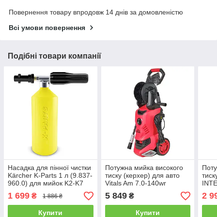
Повернення товару впродовж 14 днів за домовленістю
Всі умови повернення
Подібні товари компанії
Насадка для пінної чистки
Потужна мийка високого
Поту
Kärcher K-Parts 1 л (9.837-
тиску (керхер) для авто
тиск
960.0) для мийок K2-K7
Vitals Am 7.0-140wr
INT
optimum : 140 бар, 420 л/
1200
1 699
5 849
2 9
₴
₴
1 886 ₴
год мінімийка
100 
Купити
Купити