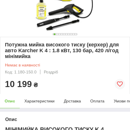
Потужна мийка високого тиску (керхер) для
авто Karcher K 4 : 1.8 кВт, 130 бар, 420 л/год
мінімийка
Немає в наявності
Код: 1.180-150.0
Роздріб
10 199
₴
Опис
Характеристики
Доставка
Оплата
Умови п
Опис
МІНІМИЙКА ВИСОКОГО ТИСКУ K 4