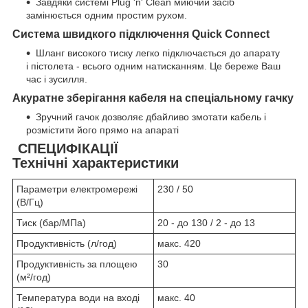
Завдяки системі Plug 'n' Clean миючий засіб
замінюється одним простим рухом.
Система швидкого підключення Quick Connect
Шланг високого тиску легко підключається до апарату
і пістолета - всього одним натисканням. Це береже Ваш
час і зусилля.
Акуратне зберігання кабеля на спеціальному гачку
Зручний гачок дозволяє дбайливо змотати кабель і
розмістити його прямо на апараті
СПЕЦИФІКАЦІЇ
Технічні характеристики
Параметри електромережі
230 / 50
(В/Гц)
Тиск (бар/МПа)
20 - до 130 / 2 - до 13
Продуктивність (л/год)
макс. 420
Продуктивність за площею
30
(м²/год)
Температура води на вході
макс. 40