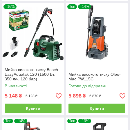
–16%
Топ
–14%
Мийка високого тиску Bosch
EasyAquatak 120 (1500 Вт,
Мийка високого тиску Oleo-
350 л/ч, 120 бар)
Mac PW115C
В наявності
Готово до відправки
5 148
5 898
₴
₴
6 128 ₴
6 870 ₴
Купити
Купити
Топ
–14%
Топ
–13%