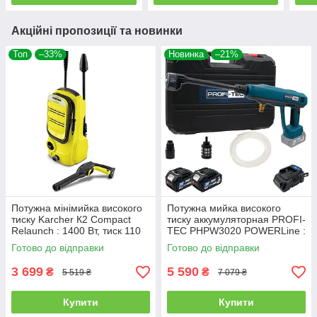
Акційні пропозиції та новинки
Топ
–33%
Новинка
–21%
Потужна мінімийка високого
Потужна мийка високого
тиску Karcher К2 Compact
тиску аккумуляторная PROFI-
Relaunch : 1400 Вт, тиск 110
TEC PHPW3020 POWERLine :
бар, 360 л/год
з АКБ 18V 4.0Ah, 30 бар
Готово до відправки
Готово до відправки
3 699
5 590
₴
₴
5 519 ₴
7 079 ₴
Купити
Купити