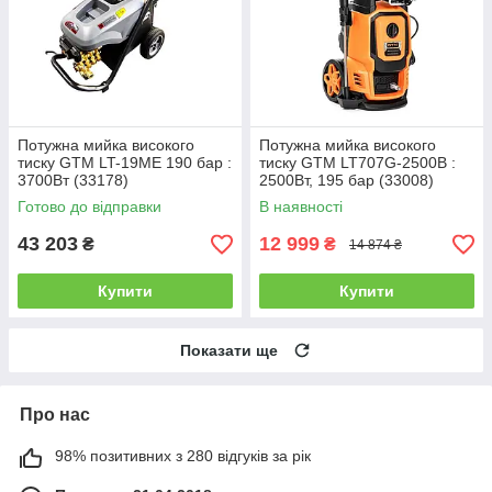
Потужна мийка високого
Потужна мийка високого
тиску GTM LT-19ME 190 бар :
тиску GTM LT707G-2500B :
3700Вт (33178)
2500Вт, 195 бар (33008)
Готово до відправки
В наявності
43 203
12 999
₴
₴
14 874 ₴
Купити
Купити
Показати ще
Про нас
98% позитивних з 280 відгуків за рік