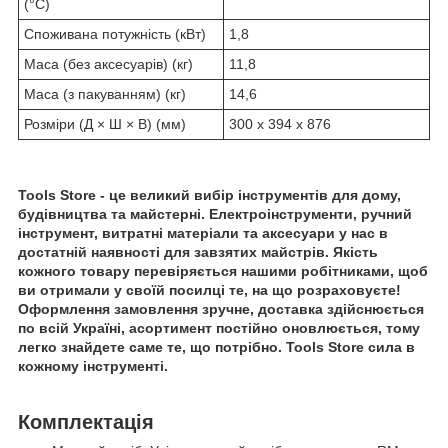
(°C)
Споживана потужність (кВт)
1,8
Маса (без аксесуарів) (кг)
11,8
Маса (з пакуванням) (кг)
14,6
Розміри (Д × Ш × В) (мм)
300 x 394 x 876
Tools Store - це великий вибір інструментів для дому,
будівництва та майстерні. Електроінструменти, ручний
інструмент, витратні матеріали та аксесуари у нас в
достатній наявності для завзятих майстрів. Якість
кожного товару перевіряється нашими робітниками, щоб
ви отримали у своїй посилці те, на що розраховуєте!
Оформлення замовлення зручне, доставка здійснюється
по всій Україні, асортимент постійно оновлюється, тому
легко знайдете саме те, що потрібно. Tools Store сила в
кожному інструменті.
Комплектація