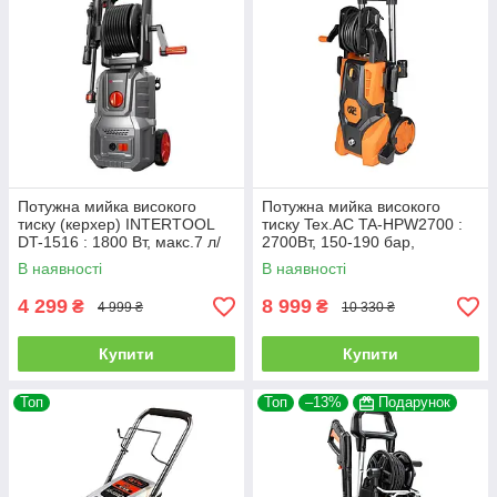
Потужна мийка високого
Потужна мийка високого
тиску (керхер) INTERTOOL
тиску Tex.AC TA-HPW2700 :
DT-1516 : 1800 Вт, макс.7 л/
2700Вт, 150-190 бар,
хв, 100-140 бар
мінімийка для авто
В наявності
В наявності
4 299
8 999
₴
₴
4 999 ₴
10 330 ₴
Купити
Купити
Топ
Топ
–13%
Подарунок