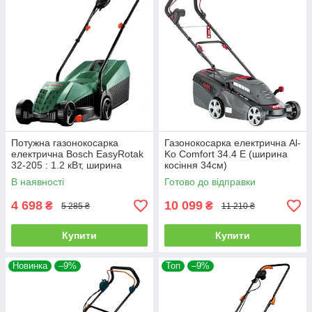
Потужна газонокосарка
Газонокосарка електрична Al-
електрична Bosch EasyRotak
Ko Comfort 34.4 E (ширина
32-205 : 1.2 кВт, ширина
косіння 34см)
захвата 32 см (06008A6300)
В наявності
Готово до відправки
4 698
10 099
₴
₴
5 285 ₴
11 210 ₴
Купити
Купити
Новинка
–9%
Топ
–9%