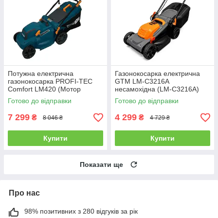
Потужна електрична
Газонокосарка електрична
газонокосарка PROFI-TEC
GTM LM-C3216A
Comfort LM420 (Мотор
несамохідна (LM-C3216A)
LONCIN) : 2000 Вт, шир. 42
Готово до відправки
Готово до відправки
см (007899)
7 299
4 299
₴
₴
8 046 ₴
4 729 ₴
Купити
Купити
Показати ще
Про нас
98% позитивних з 280 відгуків за рік