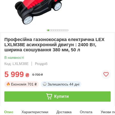
Професійна газонокосарка електрична LEX
LXLM38E асинхронний двигун : 2400 Вт,
ширина скошування 380 мм, 50 л
В наявності
Код: LXLM38E
Роздріб
5 999
₴
6 700 ₴
Економія
701 ₴
Залишилось
44 дні
Купити
Опис
Характеристики
Доставка
Оплата
Умови п