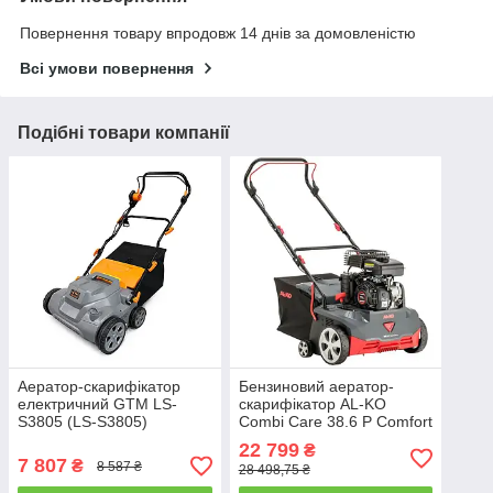
Повернення товару впродовж 14 днів за домовленістю
Всі умови повернення
Подібні товари компанії
Аератор-скарифікатор
Бензиновий аератор-
електричний GTM LS-
скарифікатор AL-KO
S3805 (LS-S3805)
Combi Care 38.6 P Comfort
1,4 кВт, 38 см, 55 л
22 799
₴
7 807
₴
8 587 ₴
28 498,75 ₴