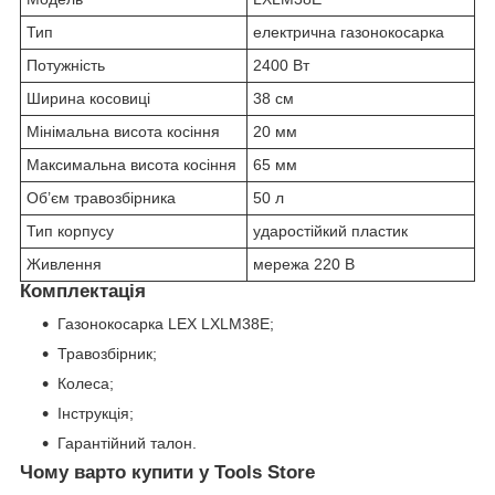
Тип
електрична газонокосарка
Потужність
2400 Вт
Ширина косовиці
38 см
Мінімальна висота косіння
20 мм
Максимальна висота косіння
65 мм
Об’єм травозбірника
50 л
Тип корпусу
ударостійкий пластик
Живлення
мережа 220 В
Комплектація
Газонокосарка LEX LXLM38E;
Травозбірник;
Колеса;
Інструкція;
Гарантійний талон.
Чому варто купити у Tools Store