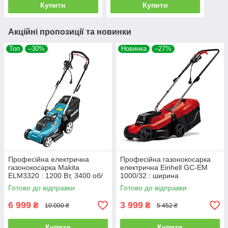
Купити
Купити
Акційні пропозиції та новинки
Топ
–30%
Новинка
–27%
Професійна електрична
Професійна газонокосарка
газонокосарка Makita
електрична Einhell GC-EM
ELM3320 : 1200 Вт, 3400 об/
1000/32 : ширина
хв, висота скошування
скошування 32 см (3400070)
Готово до відправки
Готово до відправки
20/40/55 мм
6 999
3 999
₴
₴
10 000 ₴
5 452 ₴
Купити
Купити