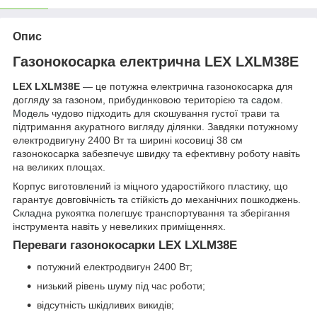
Опис
Газонокосарка електрична LEX LXLM38E
LEX LXLM38E
— це потужна електрична газонокосарка для
догляду за газоном, прибудинковою територією
та садом.
Мод
ель чудово підходить для скошування густої трави та
підтримання акуратного вигляду ділянки. Завдяки потужному
електродвигуну 2400 Вт та ширині косовиці 38 см
газонокосарка забезпечує швидку та ефективну роботу навіть
на великих площах.
Корпус виготовлений із міцного ударостійкого пластику, що
гарантує довговічність та стійкість до механічних пошкоджень.
С
кладна рук
оятка полегшує транспортування та зберігання
інструмента навіть у невеликих приміщеннях.
Переваги газонокосарки LEX LXLM38E
потужний електродвигун 2400 Вт;
низький рівень шуму під час роботи;
відсутність шкідливих викидів;