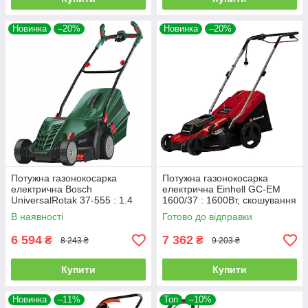
Новинка
–20%
Новинка
–20%
Потужна газонокосарка
Потужна газонокосарка
електрична Bosch
електрична Einhell GC-EM
UniversalRotak 37-555 : 1.4
1600/37 : 1600Вт, скошування
кВт, ширина захвата 37 см
37см (3400080)
В наявності
Готово до відправки
(06008A6501)
6 594
7 362
₴
₴
8 243 ₴
9 203 ₴
Купити
Купити
Новинка
–11%
Топ
–10%