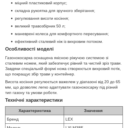
міцний пластиковий корпус;
складна рукоятка для зручного зберігання;
регулювання висоти косіння;
великий травозбірник 50 л;
маневрені колеса для комфортного пересування;
ефективний сталевий ніж із вихровим потоком.
Особливості моделі
Газонокосарка оснащена якісною ріжучою системою зі
сталевим ножем, який забезпечує рівний та чистий зріз трави.
Завдяки спеціальній формі ножа створюється вихровий потік,
що покращує збір трави у контейнер.
Висота косіння регулюється важелем у діапазоні від 20 до 65
мм, що дозволяє легко адаптувати газонокосарку під різний
тип газону та умови роботи.
Технічні характеристики
Характеристика
Значення
Бренд
LEX
Модель
LXLM38E