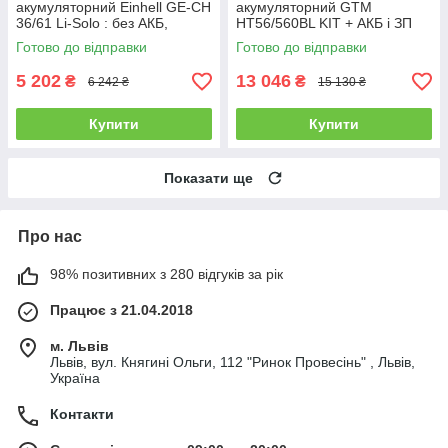
акумуляторний Einhell GE-CH
акумуляторний GTM
36/61 Li-Solo : без АКБ,
HT56/560BL KIT + АКБ і ЗП
довжина шини/ножа 67 см /
(HT56/560BL_KIT)
Готово до відправки
Готово до відправки
61 см
5 202
13 046
₴
₴
6 242 ₴
15 130 ₴
Купити
Купити
Показати ще
Про нас
98% позитивних з 280 відгуків за рік
Працює з 21.04.2018
м. Львів
Львів, вул. Княгині Ольги, 112 "Ринок Провесінь" , Львів,
Україна
Контакти