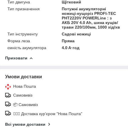
Тип двигуна
Щітковий
Тип призначення
Потужні акумуляторні
ножиці-кущоріз PROFI-TEC
PHT2220V POWERLine : з
АКБ 20V 4.0 Ah, шина кущів/
трави 220/100мм, 1000 хід/хв
Тип інструменту
Садові ножиці
Форма леза
Пряма
ємність акумулятора
4.0 A·год
Приховати
Умови доставки
Нова Пошта
Самовивіз
📦 Самовивіз
🚶🏼‍♂️ Доставка кур'єром "Нова Пошта"
Всі умови доставки