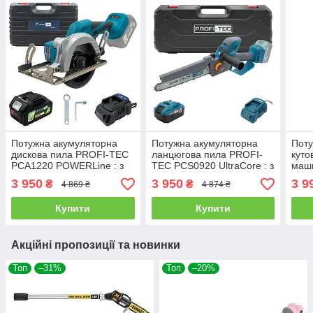
Потужна акумуляторна
Потужна акумуляторна
Поту
дискова пила PROFI-TEC
ланцюгова пила PROFI-
куто
PCA1220 POWERLine : з
TEC PCS0920 UltraCore : з
маш
АКБ 20V 4.0 Ah+ЗП, диск
АКБ 20V 4.0Ah, шина 25см
PPGA
3 950
3 950
3 9
₴
₴
4 869 ₴
4 874 ₴
125 мм (007070)
(007645)
20V 
(007
Купити
Купити
Акційні пропозиції та новинки
Топ
–31%
Топ
–20%