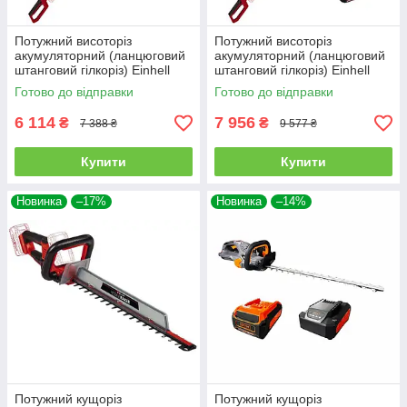
Потужний висоторіз
Потужний висоторіз
акумуляторний (ланцюговий
акумуляторний (ланцюговий
штанговий гілкоріз) Einhell
штанговий гілкоріз) Einhell
GC-LC 18/20 Li T-Solo (без
GC-LC 18/20 Li T-Solo +
Готово до відправки
Готово до відправки
АКБ і ЗП) : 20см шина
2.5Ah акум і зарядка
3410581
(3410581)
6 114
7 956
₴
₴
7 388 ₴
9 577 ₴
Купити
Купити
Новинка
–17%
Новинка
–14%
Потужний кущоріз
Потужний кущоріз