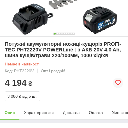
Потужні акумуляторні ножиці-кущоріз PROFI-
TEC PHT2220V POWERLine : з АКБ 20V 4.0 Ah,
шина кущів/трави 220/100мм, 1000 хід/хв
Немає в наявності
Код: PHT2220V
Опт і роздріб
4 194
₴
3 080 ₴
від 5 шт.
Опис
Характеристики
Доставка
Оплата
Умови п