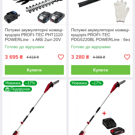
Потужні акумуляторні ножиці-
Потужні акумуляторні ножиці-
кущоріз PROFI-TEC PHT1110
кущоріз PROFI-TEC
POWERLine : з АКБ 2шт-20V
PDG5220BL POWERLine : без
2.0 Ah, шина кущів/трави
АКБ (005955)
Готово до відправки
Готово до відправки
200/110мм
3 695
3 280
₴
₴
4 618 ₴
4 068 ₴
Купити
Купити
Новинка
–17%
Новинка
–17%
Подарунок