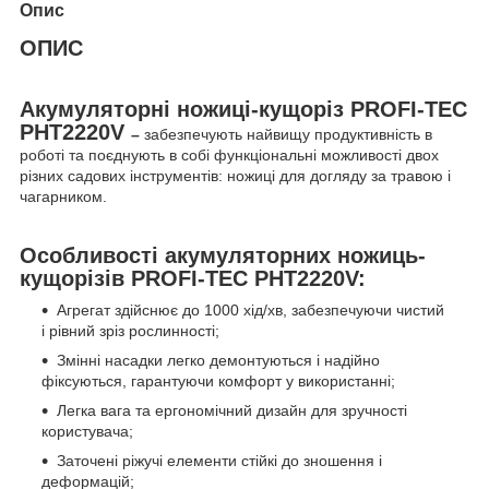
Опис
ОПИС
Акумуляторні ножиці-кущоріз PROFI-TEC
PHT2220V
–
забезпечують найвищу продуктивність в
роботі та поєднують в собі функціональні можливості двох
різних садових інструментів: ножиці для догляду за травою і
чагарником.
Особливості акумуляторних ножиць-
кущорізів PROFI-TEC PHT2220V:
Агрегат здійснює до 1000 хід/хв, забезпечуючи чистий
і рівний зріз рослинності;
Змінні насадки легко демонтуються і надійно
фіксуються, гарантуючи комфорт у використанні;
Легка вага та ергономічний дизайн для зручності
користувача;
Заточені ріжучі елементи стійкі до зношення і
деформацій;