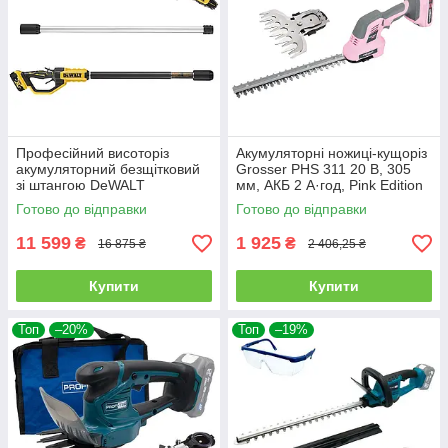
Професійний висоторіз
Акумуляторні ножиці-кущоріз
акумуляторний безщітковий
Grosser PHS 311 20 В, 305
зі штангою DeWALT
мм, АКБ 2 А·год, Pink Edition
DCMPS567N : без АКБ, шина
Готово до відправки
Готово до відправки
20см, штанга
11 599
1 925
₴
₴
16 875 ₴
2 406,25 ₴
Купити
Купити
Топ
–20%
Топ
–19%