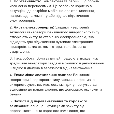
Портативність:
компактний та легкий, що робить
його легко переносимим. Це особливо корисно в
ситуаціях, де потрібне мобільне електроживлення,
наприклад на кемпінгу або під час відключення
електроенергії.
Чиста електроенергія:
Завдяки інверторній
технології генератори бензинового інверторного типу
створюють чисту та стабільну електроенергію, яка
підходить для підключення чутливих електронних
пристроїв, таких як комп'ютери, телевізори та
смартфони.
Тиха робота: Вони зазвичай працюють тихіше, ніж
традиційні генератори завдяки можливості регулювання
швидкості двигуна в залежності від навантаження.
Економічне споживання палива:
Бензинові
генератори інверторного типу зазвичай ефективно
використовують паливо, оскільки двигун регулюється
відповідно до навантаження, що допомагає економити
бензин.
Захист від перевантаження та короткого
замикання:
оснащені функціями захисту від
перевантаження та короткого замикання, що