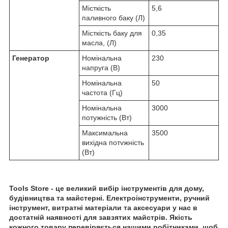
Місткість
5,6
паливного баку (Л)
Місткість баку для
0,35
масла, (Л)
Генератор
Номінальна
230
напруга (В)
Номінальна
50
частота (Гц)
Номінальна
3000
потужність (Вт)
Максимальна
3500
вихiдна потvжнiсть
(Вт)
Tools Store - це великий вибір інструментів для дому,
будівництва та майстерні. Електроінструменти, ручний
інструмент, витратні матеріали та аксесуари у нас в
достатній наявності для завзятих майстрів. Якість
кожного товару перевіряється нашими робітниками, щоб