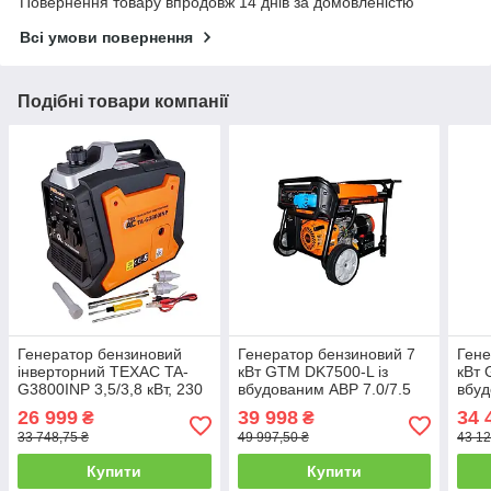
Повернення товару впродовж 14 днів за домовленістю
Всі умови повернення
Подібні товари компанії
Генератор бензиновий
Генератор бензиновий 7
Гене
інверторний ТЕХАС TA-
кВт GTM DK7500-L із
кВт 
G3800INP 3,5/3,8 кВт, 230
вбудованим АВР 7.0/7.5
вбуд
В, чиста синусоїда
кВт (34060)
кВт 
26 999
39 998
34 
₴
₴
33 748,75 ₴
49 997,50 ₴
43 12
Купити
Купити