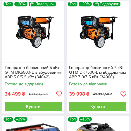
Топ
–20%
Подарунок
Топ
–20%
Подарунок
Генератор бензиновий 5 кВт
Генератор бензиновий 7 кВт
GTM DK5500-L із вбудованим
GTM DK7500-L із вбудованим
АВР 5.0/5.5 кВт (34042)
АВР 7.0/7.5 кВт (34060)
Готово до відправки
Готово до відправки
34 499
39 998
₴
₴
43 123,75 ₴
49 997,50 ₴
Купити
Купити
Топ
–19%
Топ
–15%