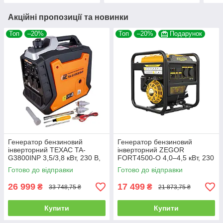
Акційні пропозиції та новинки
Топ
–20%
Топ
–20%
Подарунок
Генератор бензиновий
Генератор бензиновий
інверторний ТЕХАС TA-
інверторний ZEGOR
G3800INP 3,5/3,8 кВт, 230 В,
FORT4500-O 4,0–4,5 кВт, 230
чиста синусоїда
В, ручний запуск
Готово до відправки
Готово до відправки
26 999
17 499
₴
₴
33 748,75 ₴
21 873,75 ₴
Купити
Купити