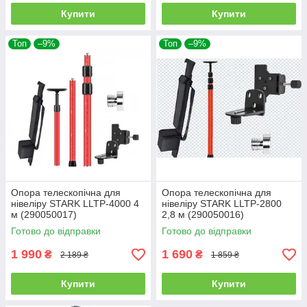
Купити
Купити
Топ
–9%
Топ
–9%
Опора телескопічна для
Опора телескопічна для
нівеліру STARK LLTP-4000 4
нівеліру STARK LLTP-2800
м (290050017)
2,8 м (290050016)
Готово до відправки
Готово до відправки
1 990
1 690
₴
₴
2 189 ₴
1 859 ₴
Купити
Купити