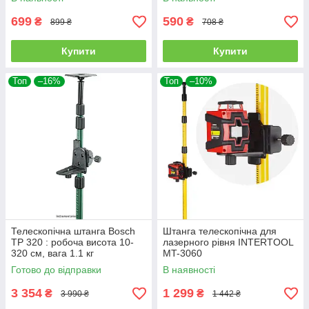
699
590
₴
₴
899 ₴
708 ₴
Купити
Купити
Топ
–16%
Топ
–10%
Телескопічна штанга Bosch
Штанга телескопічна для
TP 320 : робоча висота 10-
лазерного рівня INTERTOOL
320 см, вага 1.1 кг
MT-3060
(0603693101)
Готово до відправки
В наявності
3 354
1 299
₴
₴
3 990 ₴
1 442 ₴