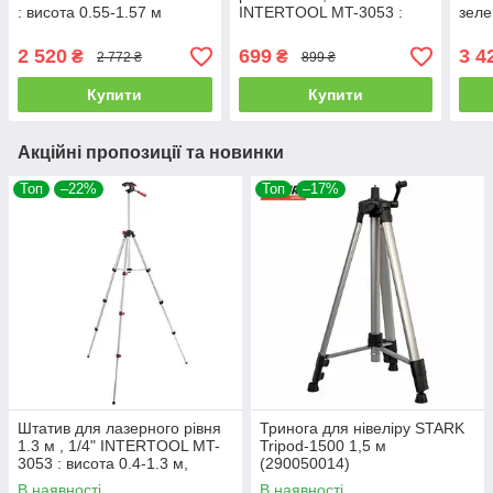
: висота 0.55-1.57 м
INTERTOOL MT-3053 :
зеле
висота 0.4-1.3 м, різьба
IP55
1/4", алюмінієвий
2 520
699
3 4
₴
₴
2 772 ₴
899 ₴
Купити
Купити
Акційні пропозиції та новинки
Топ
–22%
Топ
–17%
Штатив для лазерного рівня
Тринога для нівеліру STARK
1.3 м , 1/4" INTERTOOL MT-
Tripod-1500 1,5 м
3053 : висота 0.4-1.3 м,
(290050014)
різьба 1/4", алюмінієвий
В наявності
В наявності