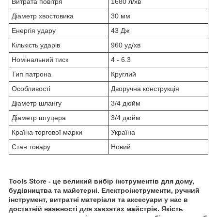
Витрата повітря
1680 л/хв
Діаметр хвостовика
30 мм
Енергія удару
43 Дж
Кількість ударів
960 уд/хв
Номінальний тиск
4 - 6.3
Тип патрона
Круглий
Особливості
Дворучна конструкція
Діаметр шлангу
3/4 дюйм
Діаметр штуцера
3/4 дюйм
Країна торгової марки
Україна
Стан товару
Новий
Tools Store - це великий вибір інструментів для дому,
будівництва та майстерні. Електроінструменти, ручний
інструмент, витратні матеріали та аксесуари у нас в
достатній наявності для завзятих майстрів. Якість