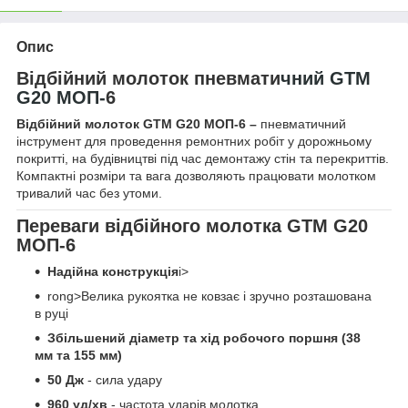
Опис
Відбійний молоток пневмати
чний GTM
G20 МОП-
6
Відбійний молоток GTM G20 МОП-6 –
пневматичний
інструмент для проведення ремонтних робіт у дорожньому
покритті, на будівництві під час демонтажу стін та перекриттів.
Компактні розміри та вага дозволяють працювати молотком
тривалий час без утоми.
Переваги відбійного молотка GTM G20
МОП-6
Надійна конструкція
i>
rong>Велика рукоятка не ковзає і зручно розташована
в руці
Збільшений діаметр та хід робочого поршня (38
мм та 155 мм)
50 Дж
- сила удару
960 уд/хв
- частота ударів молотка