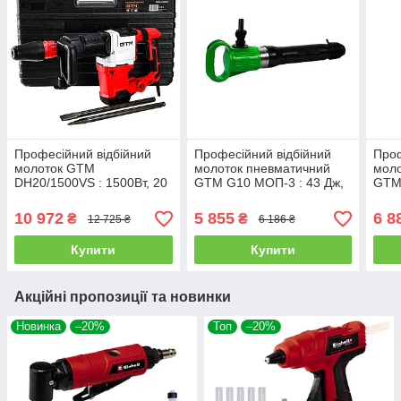
Професійний відбійний
Професійний відбійний
Проф
молоток GTM
молоток пневматичний
моло
DH20/1500VS : 1500Вт, 20
GTM G10 МОП-3 : 43 Дж,
GTM 
Дж, 2000 уд./хв, SDS-Max
960 уд./хв, 1200 л/хв
720 
(3034)
(39415)
(394
10 972
5 855
6 8
₴
₴
12 725 ₴
6 186 ₴
Купити
Купити
Акційні пропозиції та новинки
Новинка
–20%
Топ
–20%