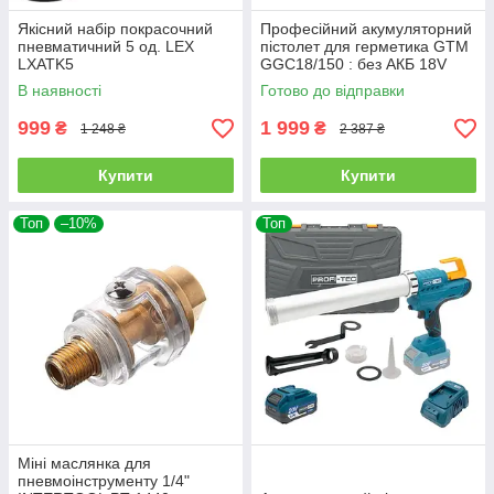
Якісний набір покрасочний
Професійний акумуляторний
пневматичний 5 од. LEX
пістолет для герметика GTM
LXATK5
GGC18/150 : без АКБ 18V
(3205)
В наявності
Готово до відправки
999
1 999
₴
₴
1 248 ₴
2 387 ₴
Купити
Купити
Топ
–10%
Топ
Міні маслянка для
пневмоінструменту 1/4"