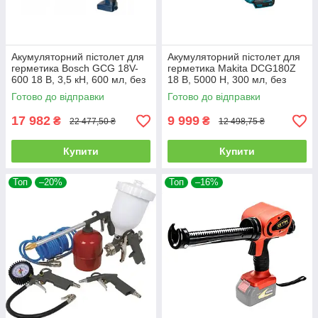
Акумуляторний пістолет для
Акумуляторний пістолет для
герметика Bosch GCG 18V-
герметика Makita DCG180Z
600 18 В, 3,5 кН, 600 мл, без
18 В, 5000 Н, 300 мл, без
АКБ та ЗП
АКБ та ЗП
Готово до відправки
Готово до відправки
17 982
9 999
₴
₴
22 477,50 ₴
12 498,75 ₴
Купити
Купити
Топ
–20%
Топ
–16%