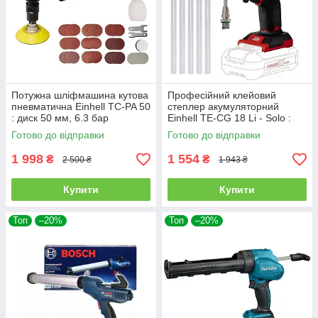
Потужна шліфмашина кутова
Професійний клейовий
пневматична Einhell TC-PA 50
степлер акумуляторний
: диск 50 мм, 6.3 бар
Einhell TE-CG 18 Li - Solo :
(4138550)
без АКБ та ЗУ
Готово до відправки
Готово до відправки
1 998
1 554
₴
₴
2 500 ₴
1 943 ₴
Купити
Купити
Топ
–20%
Топ
–20%