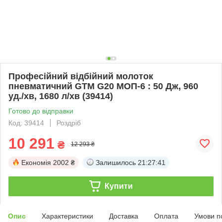
Професійний відбійний молоток
пневматичний GTM G20 МОП-6 : 50 Дж, 960
уд./хв, 1680 л/хв (39414)
Готово до відправки
Код: 39414
Роздріб
10 291
₴
12 293 ₴
Економія
2002 ₴
Залишилось
21:27:41
Купити
Опис
Характеристики
Доставка
Оплата
Умови п