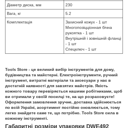
Діаметр диска, мм
230
Вага, кг
5.2
Комплектація
Захисний кожух - 1 шт
Многопозіцціонная бічна
рукоятка - 1 шт
Внутрішній і зовнішній фланці
- 1 шт
Спецключ - 1 шт
Tools Store - це великий вибір інструментів для дому,
будівництва та майстерні. Електроінструменти, ручний
інструмент, витратні матеріали та аксесуари у нас в
достатній наявності для завзятих майстрів. Якість
кожного товару перевіряється нашими робітниками, щоб
ви отримали у своїй посилці те, на що розраховуєте!
Оформлення замовлення зручне, доставка здійснюється
по всій Україні, асортимент постійно оновлюється, тому
легко знайдете саме те, що потрібно. Tools Store сила в
кожному інструменті.
Габаритні розміри упаковки DWE492