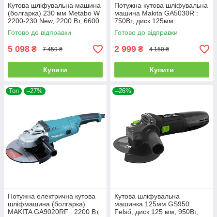
Кутова шліфувальна машина
Потужна кутова шліфувальна
(болгарка) 230 мм Metabo W
машина Makita GA5030R :
2200-230 New, 2200 Вт, 6600
750Вт, диск 125мм
об/мин, диск 230 мм
Готово до відправки
Готово до відправки
5 098
2 999
₴
₴
7 459 ₴
4 150 ₴
Купити
Купити
Топ
–27%
–26%
Потужна електрична кутова
Кутова шліфувальна
шліфмашина (болгарка)
машинка 125мм GS950
MAKITA GA9020RF : 2200 Вт,
Felső, диск 125 мм, 950Вт,