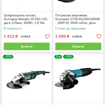
Шліфмашина кутова,
Потужнам мережева
болгарка Metabo W 650-125,
болгарка GTM AG180/1800M
диск 125мм, 650Вт, 1.8 Нм,
: 1800 Вт, 9500 об\хв, диск
11000об/хв. Made in Germany
180 мм, мережева кутова
В наявності
Готово до відправки
шліфмашина
1 812
2 699
₴
₴
3 294 ₴
4 250 ₴
Купити
Купити
–32%
Топ
–28%