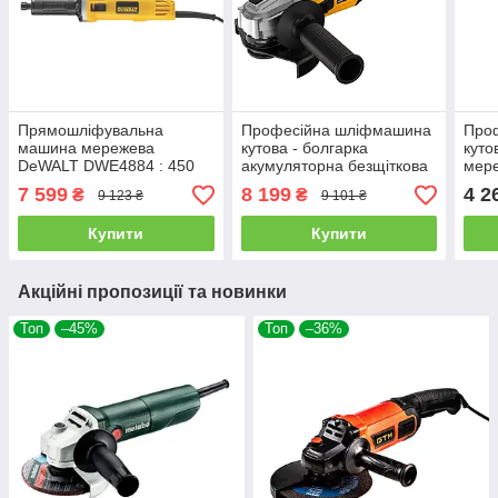
Прямошліфувальна
Професійна шліфмашина
Про
машина мережева
кутова - болгарка
куто
DeWALT DWE4884 : 450
акумуляторна безщіткова
мер
Вт, 2500 об/хв, цанга 6 мм
DeWALT DCG407N (без
DWE4
7 599
8 199
4 2
₴
₴
9 123 ₴
9 101 ₴
акума і зарядки)
125
Купити
Купити
Акційні пропозиції та новинки
Топ
–45%
Топ
–36%