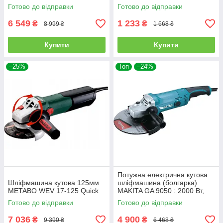
230мм
11000 об/хв.
Готово до відправки
Готово до відправки
6 549
1 233
₴
₴
8 999 ₴
1 668 ₴
Купити
Купити
–25%
Топ
–24%
Потужна електрична кутова
Шліфмашина кутова 125мм
шліфмашина (болгарка)
METABO WEV 17-125 Quick
MAKITA GA 9050 : 2000 Вт,
230мм, 6600 об/хв
Готово до відправки
Готово до відправки
7 036
4 900
₴
₴
9 390 ₴
6 468 ₴