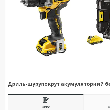
Дриль-шурупокрут акумуляторний б
Опис
Х