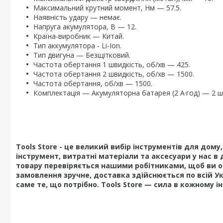
Максимальний крутний момент, Нм — 57.5.
Наявність удару — немає.
Напруга акумулятора, В — 12.
Країна-виробник — Китай.
Тип аккумулятора - Li-Ion.
Тип двигуна — Безщітковий.
Частота обертання 1 швидкість, об/хв — 425.
Частота обертання 2 швидкість, об/хв — 1500.
Частота обертання, об/хв — 1500.
Комплектація — Акумуляторна батарея (2 А·год) — 2 шт.
Tools Store - це великий вибір інструментів для дом
інструмент, витратні матеріали та аксесуари у нас в 
товару перевіряється нашими робітниками, щоб ви о
замовлення зручне, доставка здійснюється по всій У
саме те, що потрібно. Tools Store — сила в кожному і