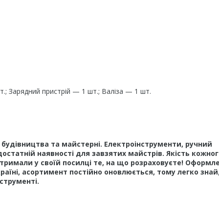
; Зарядний пристрій — 1 шт.; Валіза — 1 шт.
у, будівництва та майстерні. Електроінструменти, ручний
достатній наявності для завзятих майстрів. Якість кожног
тримали у своїй посилці те, на що розраховуєте! Оформл
країні, асортимент постійно оновлюється, тому легко зна
нструменті.