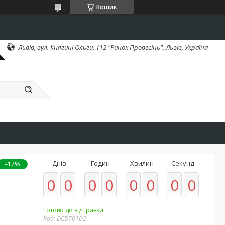
Кошик
Львів, вул. Княгині Ольги, 112 "Ринок Провесінь", Львів, Україна
Днів
Годин
Хвилин
Секунд
–17%
0
0
0
0
0
0
0
0
Готово до відправки
Код:
DCD701D2