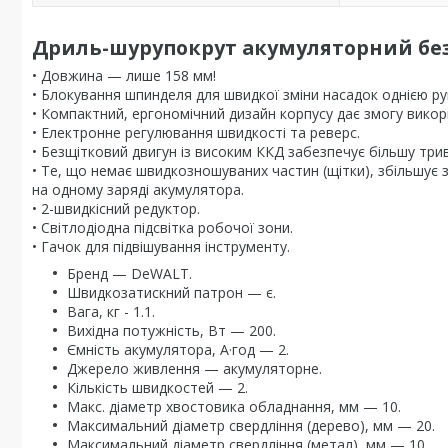
Дриль-шурупокрут акумуляторний бе
• Довжина — лише 158 мм!
• Блокування шпинделя для швидкої зміни насадок однією ру
• Компактний, ергономічний дизайн корпусу дає змогу вико
• Електронне регулювання швидкості та реверс.
• Безщітковий двигун із високим ККД забезпечує більшу тр
• Те, що немає швидкозношуваних частин (щітки), збільшує 
на одному заряді акумулятора.
• 2-швидкісний редуктор.
• Світлодіодна підсвітка робочої зони.
• Гачок для підвішування інструменту.
Бренд — DeWALT.
Швидкозатискний патрон — є.
Вага, кг - 1.1.
Вихідна потужність, Вт — 200.
Ємність акумулятора, А·год — 2.
Джерело живлення — акумуляторне.
Кількість швидкостей — 2.
Макс. діаметр хвостовика обладнання, мм — 10.
Максимальний діаметр свердління (дерево), мм — 20.
Максимальний діаметр свердління (метал), мм — 10.