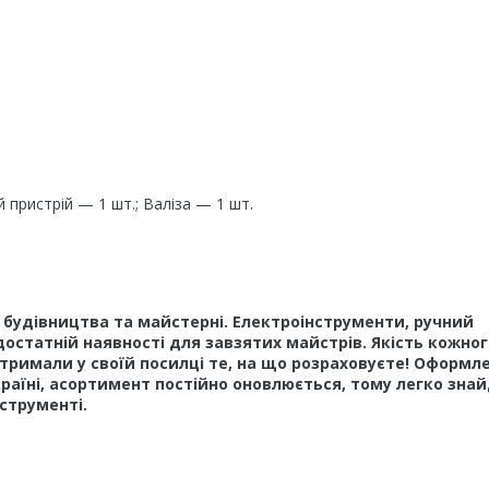
 пристрій — 1 шт.; Валіза — 1 шт.
у, будівництва та майстерні. Електроінструменти, ручний
достатній наявності для завзятих майстрів. Якість кожног
тримали у своїй посилці те, на що розраховуєте! Оформл
країні, асортимент постійно оновлюється, тому легко зна
нструменті.