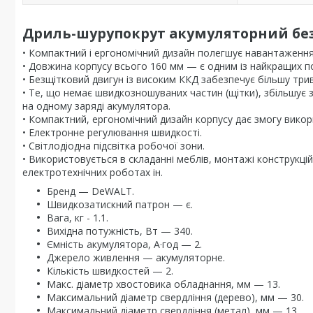
Дриль-шурупокрут акумуляторний бе
• Компактний і ергономічний дизайн полегшує навантаження
• Довжина корпусу всього 160 мм — є одним із найкращих по
• Безщітковий двигун із високим ККД забезпечує більшу тр
• Те, що немає швидкозношуваних частин (щітки), збільшує 
на одному заряді акумулятора.
• Компактний, ергономічний дизайн корпусу дає змогу вико
• Електронне регулювання швидкості.
• Світлодіодна підсвітка робочої зони.
• Використовується в складанні меблів, монтажі конструкці
електротехнічних роботах ін.
Бренд — DeWALT.
Швидкозатискний патрон — є.
Вага, кг - 1.1.
Вихідна потужність, Вт — 340.
Ємність акумулятора, А·год — 2.
Джерело живлення — акумуляторне.
Кількість швидкостей — 2.
Макс. діаметр хвостовика обладнання, мм — 13.
Максимальний діаметр свердління (дерево), мм — 30.
Максимальний діаметр свердління (метал), мм — 13.