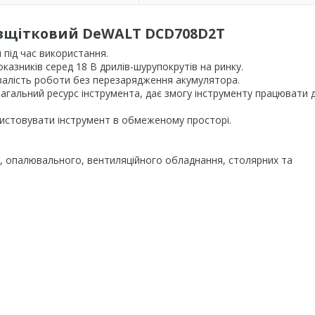
зщітковий DeWALT DCD708D2T
 під час використання.
казників серед 18 В дрилів-шурупокрутів на ринку.
ивалість роботи без перезарядження акумулятора.
загальний ресурс інструмента, дає змогу інструменту працювати
ристовувати інструмент в обмеженому просторі.
й, опалювального, вентиляційного обладнання, столярних та