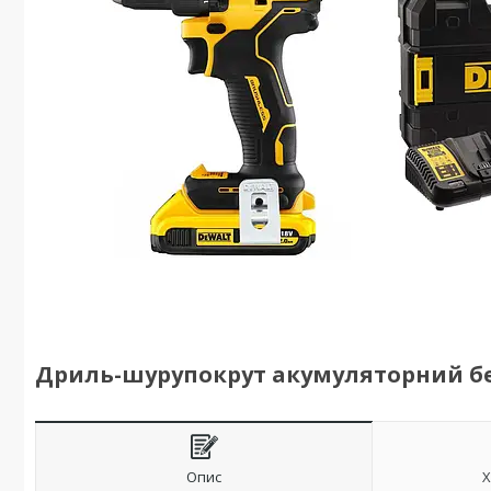
Дриль-шурупокрут акумуляторний б
Опис
Х