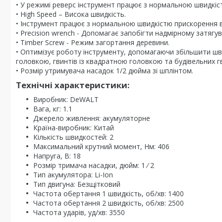
• У режимі реверс інструмент працює з нормальною швидкіс
• High Speed – Висока швидкість.
• Інструмент працює з нормальною швидкістю прискорення в
• Precision wrench - Допомагає запобігти надмірному затягу
• Timber Screw - Режим загортання деревини.
• Оптимізує роботу інструменту, допомагаючи збільшити шв
головкою, гвинтів із квадратною головкою та будівельних гв
• Розмір утримувача насадок 1/2 дюйма зі шплінтом.
Технічні характеристики:
Виробник: DeWALT
Вага, кг: 1.1
Джерело живлення: акумуляторне
Країна-виробник: Китай
Кількість швидкостей: 2
Максимальний крутний момент, Нм: 406
Напруга, В: 18
Розмір тримача насадки, дюйм: 1 ⁄ 2
Тип акумулятора: Li-Ion
Тип двигуна: Безщітковий
Частота обертання 1 швидкість, об/хв: 1400
Частота обертання 2 швидкість, об/хв: 2500
Частота ударів, уд/хв: 3550