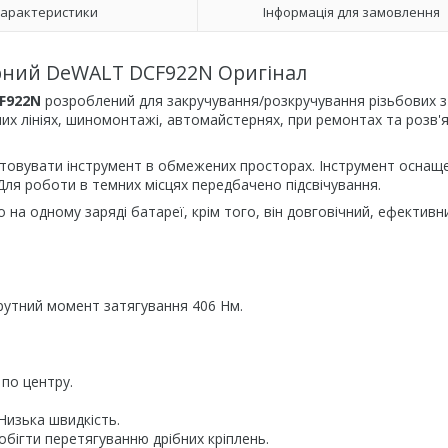
арактеристики
Інформація для замовлення
рний DeWALT DCF922N Оригінал
F922N
розроблений для закручування/розкручування різьбових з
их лініях, шиномонтажі, автомайстернях, при ремонтах та розв'
товувати інструмент в обмежених просторах. Інструмент оснащ
Для роботи в темних місцях передбачено підсвічування.
а одному заряді батареї, крім того, він довговічний, ефективн
рутний момент затягування 406 Нм.
по центру.
Низька швидкість.
обігти перетягуванню дрібних кріплень.