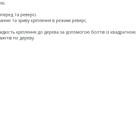
тю.
перед та реверсі.
ванню та зриву кріплення в режимі реверс.
идкість кріплення до дерева за допомогою болтів із квадратною
интів по дереву.