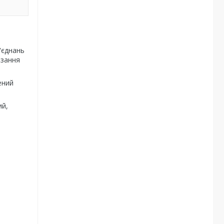
'єднань
язання
ений
ий,