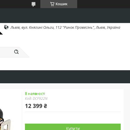
Кошик
Львів, вул. Княгині Ольги, 112 "Ринок Провесінь", Львів, Україна
В наявності
Код:
DCF922N
12 399 ₴
Купити