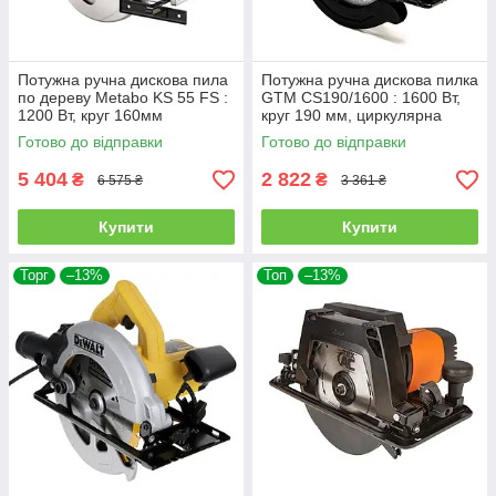
Потужна ручна дискова пила
Потужна ручна дискова пилка
по дереву Metabo KS 55 FS :
GTM CS190/1600 : 1600 Вт,
1200 Вт, круг 160мм
круг 190 мм, циркулярна
циркулярна пила 600955000
пилка
Готово до відправки
Готово до відправки
5 404
2 822
₴
₴
6 575 ₴
3 361 ₴
Купити
Купити
Торг
–13%
Топ
–13%