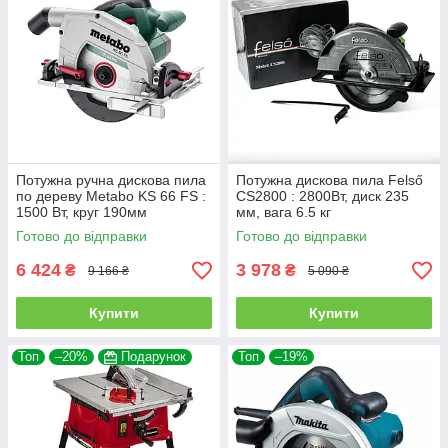
Потужна ручна дискова пила
Потужна дискова пила Felső
по дереву Metabo KS 66 FS :
CS2800 : 2800Вт, диск 235
1500 Вт, круг 190мм
мм, вага 6.5 кг
циркулярна пила 601066000
Готово до відправки
Готово до відправки
6 424
3 978
₴
₴
9 166 ₴
5 090 ₴
Купити
Купити
Топ
–20%
Подарунок
Топ
–19%