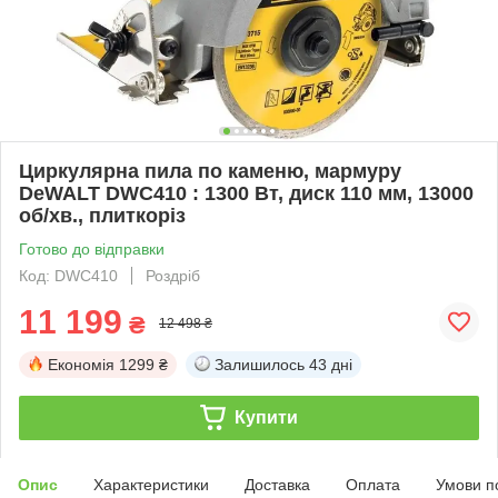
Циркулярна пила по каменю, мармуру
DeWALT DWC410 : 1300 Вт, диск 110 мм, 13000
об/хв., плиткоріз
Готово до відправки
Код: DWC410
Роздріб
11 199
₴
12 498 ₴
Економія
1299 ₴
Залишилось
43 дні
Купити
Опис
Характеристики
Доставка
Оплата
Умови п