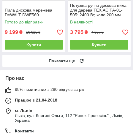
Потужна ручна дискова пила
Пила дискова мережева
для дерева TEX.AC ТА-01-
DeWALT DWE560
505: 2400 Вт, коло 200 мм
циркулярна пила, 36 місяців
Готово до відправки
В наявності
9 199
3 795
₴
₴
10 625 ₴
4 367 ₴
Купити
Купити
Показати ще
Про нас
98% позитивних з 280 відгуків за рік
Працює з 21.04.2018
м. Львів
Львів, вул. Княгині Ольги, 112 "Ринок Провесінь" , Львів,
Україна
Контакти