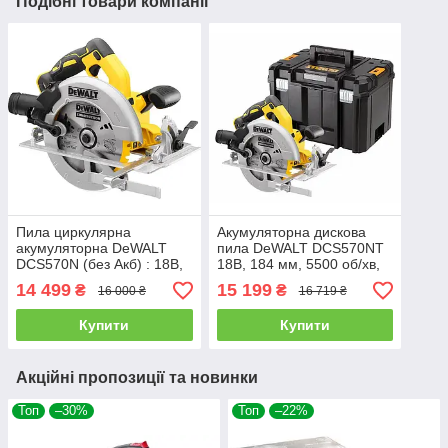
Подібні товари компанії
Пила циркулярна
Акумуляторна дискова
акумуляторна DeWALT
пила DeWALT DCS570NT
DCS570N (без Акб) : 18В,
18В, 184 мм, 5500 об/хв,
5500 об/хв., диск 184 мм,
TSTAK, без АКБ
14 499
15 199
₴
₴
16 000 ₴
16 719 ₴
3,6 кг
Купити
Купити
Акційні пропозиції та новинки
Топ
–30%
Топ
–22%