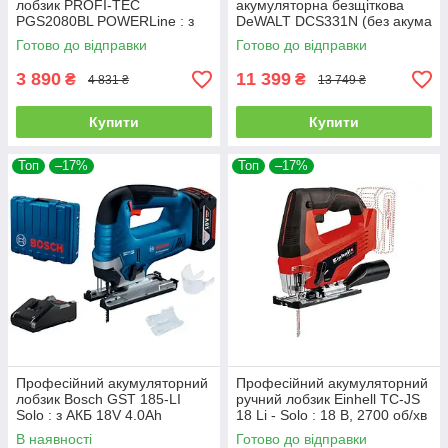
лобзик PROFI-TEC
акумуляторна безщіткова
PGS2080BL POWERLine : з
DeWALT DCS331N (без акума
АКБ 20V 4.0 Ah, 2900 хід/хв,
і зарядки)
Готово до відправки
Готово до відправки
хід штока 18мм
3 890
11 399
₴
₴
4 831 ₴
13 749 ₴
Купити
Купити
Топ
–17%
Топ
–17%
Професійний акумуляторний
Професійний акумуляторний
лобзик Bosch GST 185-LI
ручний лобзик Einhell TC-JS
Solo : з АКБ 18V 4.0Ah
18 Li - Solo : 18 В, 2700 об/хв
,глибина різу 125мм
(без АКБ та ЗП) 4321209
В наявності
Готово до відправки