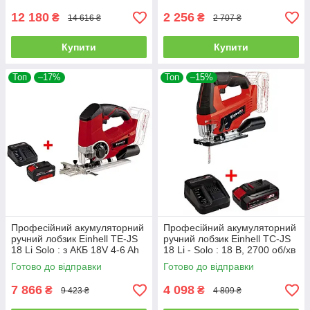
12 180
2 256
₴
₴
14 616 ₴
2 707 ₴
Купити
Купити
Топ
–17%
Топ
–15%
Професійний акумуляторний
Професійний акумуляторний
ручний лобзик Einhell TE-JS
ручний лобзик Einhell TC-JS
18 Li Solo : з АКБ 18V 4-6 Ah
18 Li - Solo : 18 В, 2700 об/хв
Multi-Ah (4321200 4511502
(акум 2.5 ампера і зарядка)
Готово до відправки
Готово до відправки
4512103)
4321209
7 866
4 098
₴
₴
9 423 ₴
4 809 ₴