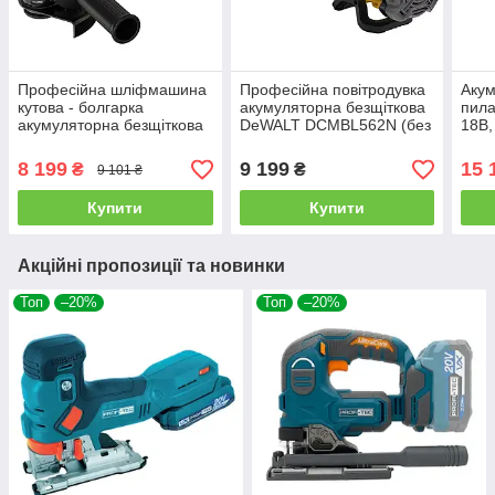
Професійна шліфмашина
Професійна повітродувка
Акум
кутова - болгарка
акумуляторна безщіткова
пил
акумуляторна безщіткова
DeWALT DCMBL562N (без
18В,
DeWALT DCG407N (без
акума і зарядки)
TSTA
акума і зарядки)
8 199
9 199
15 
₴
₴
9 101 ₴
Купити
Купити
Акційні пропозиції та новинки
Топ
–20%
Топ
–20%