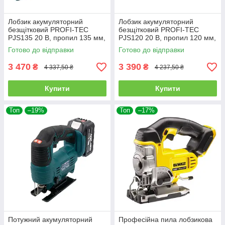
Лобзик акумуляторний
Лобзик акумуляторний
безщітковий PROFI-TEC
безщітковий PROFI-TEC
PJS135 20 В, пропил 135 мм,
PJS120 20 В, пропил 120 мм,
3200 хід/хв, без АКБ і ЗП
3500 хід/хв, без АКБ і ЗП
Готово до відправки
Готово до відправки
3 470
3 390
₴
₴
4 337,50 ₴
4 237,50 ₴
Купити
Купити
Топ
–19%
Топ
–17%
Потужний акумуляторний
Професійна пила лобзикова