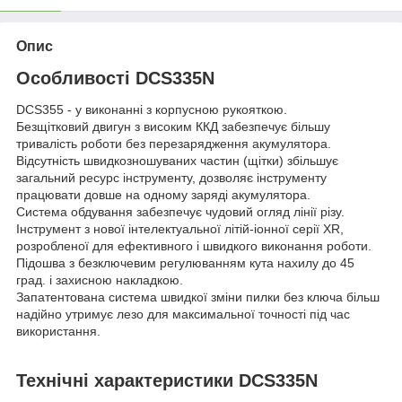
Опис
Особливості DCS335N
DCS355 - у виконанні з корпусною рукояткою.
Безщітковий двигун з високим ККД забезпечує більшу
тривалість роботи без перезарядження акумулятора.
Відсутність швидкозношуваних частин (щітки) збільшує
загальний ресурс інструменту, дозволяє інструменту
працювати довше на одному заряді акумулятора.
Система обдування забезпечує чудовий огляд лінії різу.
Інструмент з нової інтелектуальної літій-іонної cерії XR,
розробленої для ефективного і швидкого виконання роботи.
Підошва з безключевим регулюванням кута нахилу до 45
град. і захисною накладкою.
Запатентована система швидкої зміни пилки без ключа більш
надійно утримує лезо для максимальної точності під час
використання.
Технічні характеристики DCS335N