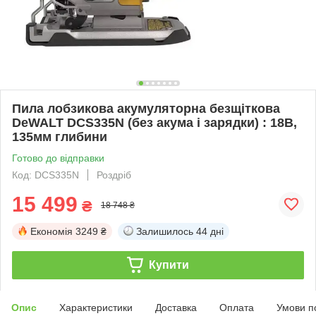
Пила лобзикова акумуляторна безщіткова
DeWALT DCS335N (без акума і зарядки) : 18B,
135мм глибини
Готово до відправки
Код: DCS335N
Роздріб
15 499
₴
18 748 ₴
Економія
3249 ₴
Залишилось
44 дні
Купити
Опис
Характеристики
Доставка
Оплата
Умови п