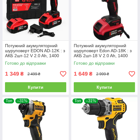
Потужний акумуляторний
Потужний акумуляторний
шуруповерт EDON AD-12K : з
шуруповерт Edon AD-18K : з
АКБ 2шт-12 V 2.0 Ah, 1400
АКБ 2шт-18 V 2.0 Ah, 1400
об/хв, Нм 30, патрон 10 мм
об/хв, Нм 30, патрон 10 мм
Готово до відправки
Готово до відправки
1 349
1 649
₴
₴
2 499 ₴
2 999 ₴
Купити
Купити
Топ
–31%
Топ
–31%