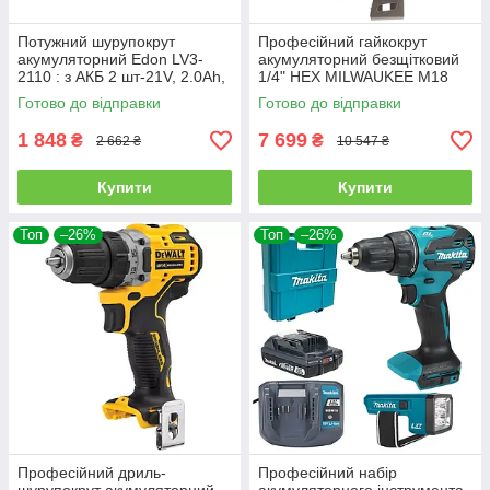
Потужний шурупокрут
Професійний гайкокрут
акумуляторний Edon LV3-
акумуляторний безщітковий
2110 : з АКБ 2 шт-21V, 2.0Ah,
1/4" HEX MILWAUKEE M18
26 Нм
CBLID-0 : без АКБ, 180Нм
Готово до відправки
Готово до відправки
1 848
7 699
₴
₴
2 662 ₴
10 547 ₴
Купити
Купити
Топ
–26%
Топ
–26%
Професійний дриль-
Професійний набір