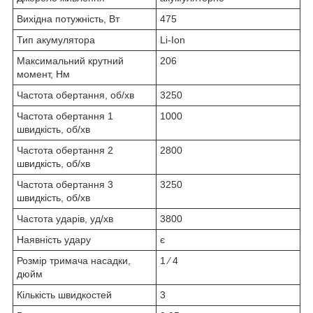
Вихідна потужність, Вт
475
Тип акумулятора
Li-Ion
Максимальний крутний
206
момент, Нм
Частота обертання, об/хв
3250
Частота обертання 1
1000
швидкість, об/хв
Частота обертання 2
2800
швидкість, об/хв
Частота обертання 3
3250
швидкість, об/хв
Частота ударів, уд/хв
3800
Наявність удару
є
Розмір тримача насадки,
1 ⁄ 4
дюйм
Кількість швидкостей
3