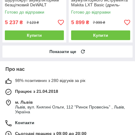
шурупокрут акумуляторний
акумуляторного інструмента
безщітковий DeWALT
Makita LXT Basic (дриль-
DCD701N : без АКБ, 57.5Нм
шурупокрут DDF490WV +
Готово до відправки
Готово до відправки
(DCD701N)
ліхтар DEBDML186)
5 237
5 899
₴
₴
7 123 ₴
7 999 ₴
Купити
Купити
Показати ще
Про нас
98% позитивних з 280 відгуків за рік
Працює з 21.04.2018
м. Львів
Львів, вул. Княгині Ольги, 112 "Ринок Провесінь" , Львів,
Україна
Контакти
Сьогодні працює з 09:00 до 20:00