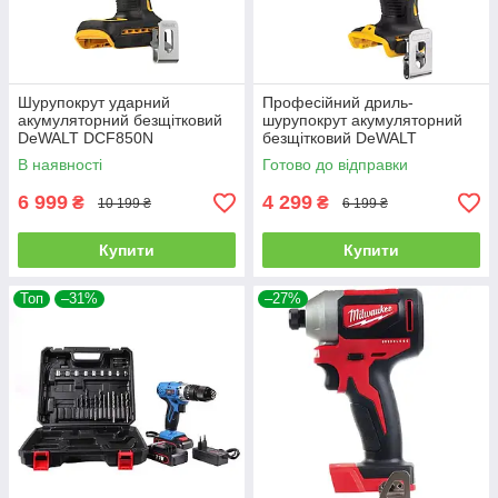
Шурупокрут ударний
Професійний дриль-
акумуляторний безщітковий
шурупокрут акумуляторний
DeWALT DCF850N
безщітковий DeWALT
DCD708N : без АКБ, 65Нм
В наявності
Готово до відправки
(DCD708N)
6 999
4 299
₴
₴
10 199 ₴
6 199 ₴
Купити
Купити
Топ
–31%
–27%