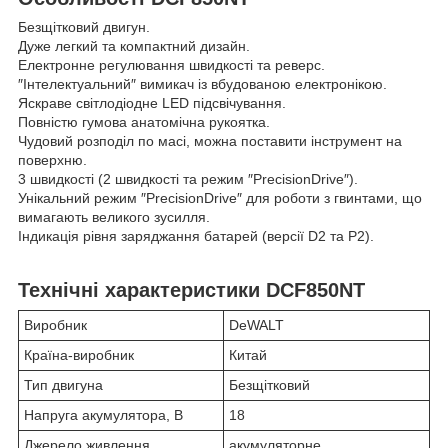
Безщітковий двигун.
Дуже легкий та компактний дизайн.
Електронне регулювання швидкості та реверс.
″Інтелектуальний″ вимикач із вбудованою електронікою.
Яскраве світлодіодне LED підсвічування.
Повністю гумова анатомічна рукоятка.
Чудовий розподіл по масі, можна поставити інструмент на
поверхню.
3 швидкості (2 швидкості та режим ″PrecisionDrive″).
Унікальний режим ″PrecisionDrive″ для роботи з гвинтами, що
вимагають великого зусилля.
Індикація рівня заряджання батарей (версії D2 та P2).
Технічні характеристики DCF850NT
Виробник
DeWALT
Країна-виробник
Китай
Тип двигуна
Безщітковий
Напруга акумулятора, В
18
Джерело живлення
акумуляторне