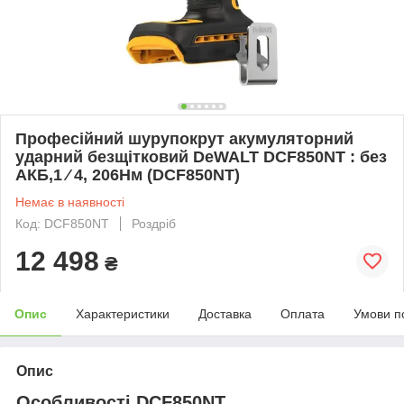
Професійний шурупокрут акумуляторний
ударний безщітковий DeWALT DCF850NT : без
АКБ,1 ⁄ 4, 206Нм (DCF850NT)
Немає в наявності
Код: DCF850NT
Роздріб
12 498
₴
Опис
Характеристики
Доставка
Оплата
Умови п
Опис
Особливості DCF850NT