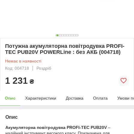
Потужна акумуляторна повітродувка PROFI-
TEC PUB20V POWERLine : без АКБ (004718)
Немає в наявності
Код: 004718
Роздріб
1 231
₴
Опис
Характеристики
Доставка
Оплата
Умови п
Опис
Акумуляторна повітродувка PROFI-TEC PUB20V
–
надійний інструмент високого класу. Призначена для