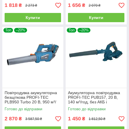
1 818
1 656
₴
₴
2 273 ₴
2 070 ₴
Купити
Купити
Топ
–20%
Топ
–20%
Повітродувка акумуляторна
Акумуляторна повітродувка
безщіткова PROFI-TEC
PROFI-TEC PUB157, 20 В,
PLB950 Turbo 20 В, 950 м³/
140 м³/год, без АКБ і
год, 200 км/год, без АКБ і ЗП
зарядного
Готово до відправки
Готово до відправки
2 870
1 450
₴
₴
3 587,50 ₴
1 812,50 ₴