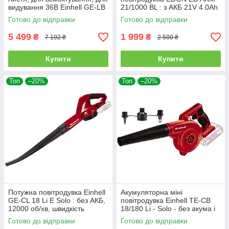
видування 36В Einhell GE-LB
21/1000 BL : з АКБ 21V 4.0Ah
36/230 Li E - Solo без АКБ та
і ЗП
Готово до відправки
Готово до відправки
ЗУ
5 499
1 999
₴
₴
7 192 ₴
2 500 ₴
Купити
Купити
Топ
–20%
Топ
–20%
Потужна повітродувка Einhell
Акумуляторна міні
GE-CL 18 Li E Solo : без АКБ,
повітродувка Einhell TE-CB
12000 об/хв, швидкість
18/180 Li - Solo - без акума і
видування 210 км/год
зарядки (3408001)
Готово до відправки
Готово до відправки