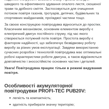
швидкого та ефективного здування опалого листя, скошеної
трави та дрібного сміття. Застосовується для очищення
потоком повітря газонів, тротуарів, дитячих, будівельних та
спортивних майданчиків, проїжджої частини тощо.
За своєю конструкцією повітродувка відноситься до
простих.
К
ласичним механізмом, основним елементом виробу є
електричний двигун постійного струму, під час якого
створюється потужний потік повітря. Простота виробу є
фактором надійності, що забезпечує безвідмовну роботу
виробу за різних умов експлуатації. Завдяки використанню
сучасних розробок і технологій повітродувка має оптимальні
робочі характеристики роботи двигуна, а також відрізняється
довговічністю і зносостійкістю основних частин і деталей.
Увага! Повітродувка працює тільки в режимі видування
повітря.
Особливості акумуляторної
повітродувки PROFI-TEC PUB20V:
легкість та компактність;
здатність прибирати значну територію;