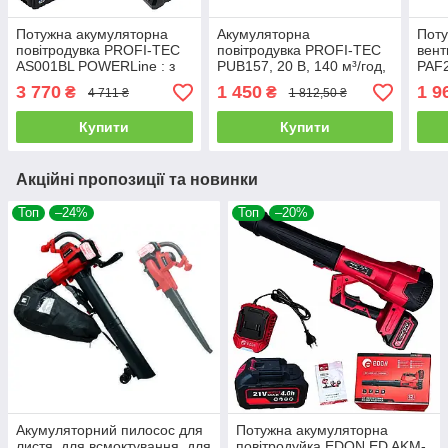
Потужна акумуляторна
Акумуляторна
Поту
повітродувка PROFI-TEC
повітродувка PROFI-TEC
вен
AS001BL POWERLine : з
PUB157, 20 В, 140 м³/год,
PAF
АКБ 20 V 4.0 Аh (007954)
без АКБ і зарядного
без 
3 770
1 450
1 9
₴
₴
4 711 ₴
1 812,50 ₴
Купити
Купити
Акційні пропозиції та новинки
Топ
–24%
Топ
–20%
Акумуляторний пилосос для
Потужна акумуляторна
листя, для всмоктування, для
повітродуйка EDON ED AKM-