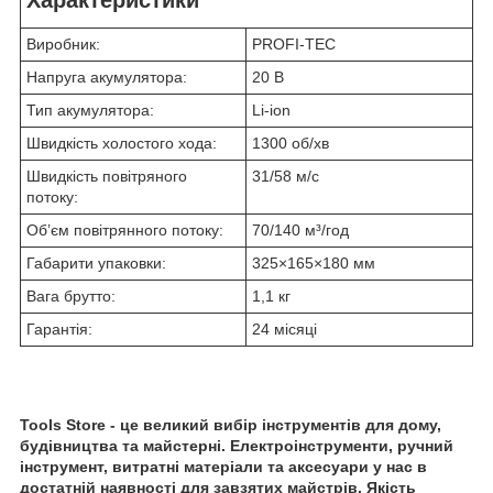
Виробник:
PROFI-TEC
Напруга акумулятора:
20 В
Тип акумулятора:
Li-ion
Швидкість холостого хода:
1300 об/хв
Швидкість повітряного
31/58 м/с
потоку:
Об’єм повітрянного потоку:
70/140 м³/год
Габарити упаковки:
325×165×180 мм
Вага брутто:
1,1 кг
Гарантія:
24 місяці
Tools Store - це великий вибір інструментів для дому,
будівництва та майстерні. Електроінструменти, ручний
інструмент, витратні матеріали та аксесуари у нас в
достатній наявності для завзятих майстрів. Якість