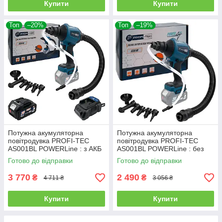
Купити
Купити
Топ
–20%
Топ
–19%
Потужна акумуляторна
Потужна акумуляторна
повітродувка PROFI-TEC
повітродувка PROFI-TEC
AS001BL POWERLine : з АКБ
AS001BL POWERLine : без
20 V 4.0 Аh (007954)
АКБ, 200 м/с
Готово до відправки
Готово до відправки
3 770
2 490
₴
₴
4 711 ₴
3 056 ₴
Купити
Купити