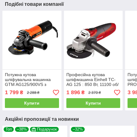
Подібні товари компанії
Потужна кутова
Професійна кутова
Поту
шліфувальна машинка
шліфмашина Einhell TC-
шлі
GTM AG125/900VS з
AG 125 : 850 Вт, 11100 об/
PRO
регулюванням обертів і
хв, діаметр диска 125 мм
Indus
1 799
1 896
3 9
₴
₴
2 288 ₴
2 370 ₴
плавним пуском (2890)
(4430619)
диск
Купити
Купити
Акційні пропозиції та новинки
Топ
–38%
Подарунок
–32%