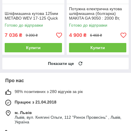
Потужна електрична кутова
Шліфмашина кутова 125мм
шліфмашина (болгарка)
METABO WEV 17-125 Quick
MAKITA GA 9050 : 2000 Вт,
230мм, 6600 об/хв
Готово до відправки
Готово до відправки
7 036
4 900
₴
₴
9 390 ₴
6 468 ₴
Купити
Купити
Показати ще
Про нас
98% позитивних з 280 відгуків за рік
Працює з 21.04.2018
м. Львів
Львів, вул. Княгині Ольги, 112 "Ринок Провесінь" , Львів,
Україна