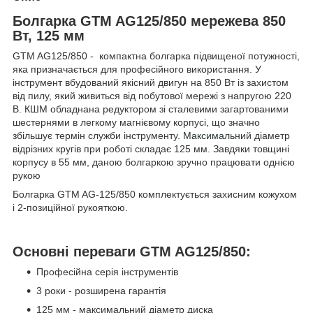
Болгарка GTM AG125/850 мережева 850
Вт, 125 мм
GTM AG125/850 - компактна болгарка підвищеної потужності,
яка призначається для професійного використання. У
інструмент вбудований якісний двигун на 850 Вт із захистом
від пилу, який живиться від побутової мережі з напругою 220
В. КШМ обладнана редуктором зі сталевими загартованими
шестернями в легкому магнієвому корпусі, що значно
збільшує термін служби інструменту.
Максималь
ний діаметр
відрізних кругів при роботі складає 125 мм. Завдяки товщині
корпусу в 55 мм, даною болгаркою зручно працювати однією
рукою
Болгарка GTM AG-125/850 комплектується захисним кожухом
і 2-позиційної рукояткою.
Основні переваги GTM AG125/850:
Професійна серія інструментів
3 роки - розшир
ена г
арантія
125 мм - максимальний діаметр диска