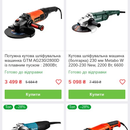
Потужна кутова шліфувальна
Кутова шліфувальна машина
машинка GTM AG230/2800D
(болгарка) 230 мм Metabo W
із плавним пуском : 2800Вт,
2200-230 New, 2200 Вт, 6600
диск 230мм (2893)
об/мин, диск 230 мм
Готово до відправки
Готово до відправки
3 499
5 098
₴
₴
5 684 ₴
7 459 ₴
Купити
Купити
Топ
–28%
Топ
–28%