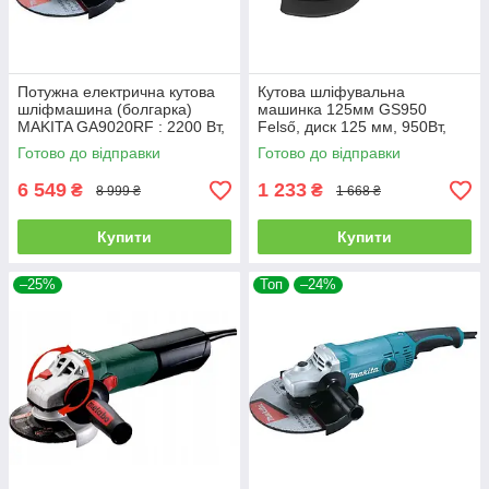
Потужна електрична кутова
Кутова шліфувальна
шліфмашина (болгарка)
машинка 125мм GS950
MAKITA GA9020RF : 2200 Вт,
Felső, диск 125 мм, 950Вт,
230мм
11000 об/хв.
Готово до відправки
Готово до відправки
6 549
1 233
₴
₴
8 999 ₴
1 668 ₴
Купити
Купити
–25%
Топ
–24%