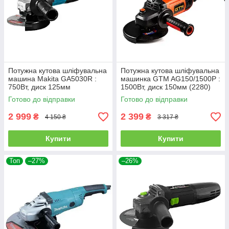
Потужна кутова шліфувальна
Потужна кутова шліфувальна
машина Makita GA5030R :
машинка GTM AG150/1500P :
750Вт, диск 125мм
1500Вт, диск 150мм (2280)
Готово до відправки
Готово до відправки
2 999
2 399
₴
₴
4 150 ₴
3 317 ₴
Купити
Купити
Топ
–27%
–26%