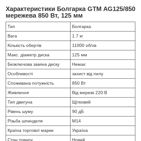
Характеристики Болгарка GTM AG125/850
мережева 850 Вт, 125 мм
Тип
Болгарка
Вага
1.7 кг
Кількість обертів
11000 об/хв
Макс. діаметр диска
125 мм
Безключова заміна диску
Немає
Особливості
захист від пилу
Споживана потужність
850 Вт
Живлення
Від мережі 220 В
Тип двигуна
Щітковий
Рівень шуму
90 дБ
Різьба шпинделя
M14
Країна торгової марки
Україна
Стан товару
Новий