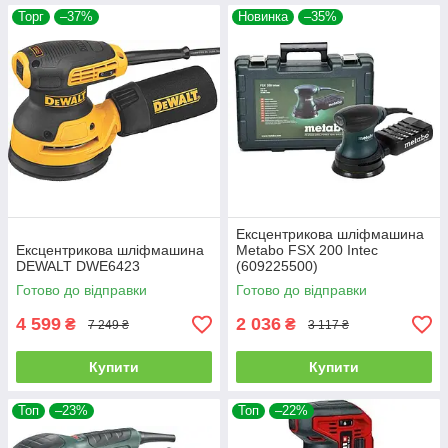
Торг
–37%
Новинка
–35%
Ексцентрикова шліфмашина
Ексцентрикова шліфмашина
Metabo FSX 200 Intec
DEWALT DWE6423
(609225500)
Готово до відправки
Готово до відправки
4 599
2 036
₴
₴
7 249 ₴
3 117 ₴
Купити
Купити
Топ
–23%
Топ
–22%