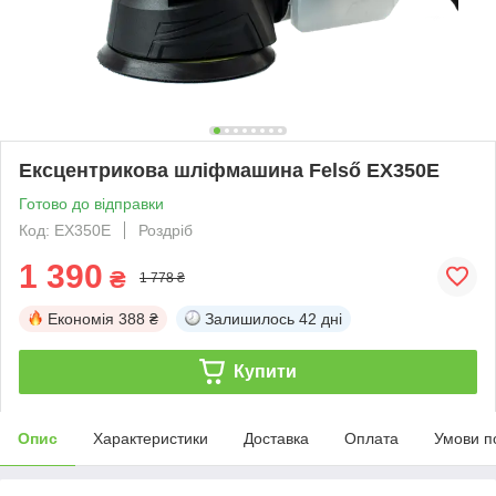
Ексцентрикова шліфмашина Felső EX350E
Готово до відправки
Код: EX350E
Роздріб
1 390
₴
1 778 ₴
Економія
388 ₴
Залишилось
42 дні
Купити
Опис
Характеристики
Доставка
Оплата
Умови п