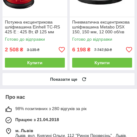
Потужна ексцентрикова
Пневматична ексцентрикова
шліфмашина Einhell TC-RS
шліфмашина Metabo DSX
425 E : 425 Вт, Ø 125 мм
150, 150 мм, 12 000 об/хв
(4462005)
Готово до відправки
Готово до відправки
2 508
6 198
₴
₴
3 135 ₴
7 747,50 ₴
Купити
Купити
Показати ще
Про нас
98% позитивних з 280 відгуків за рік
Працює з 21.04.2018
м. Львів
Львів, вул. Княгині Ольги, 112 "Ринок Провесінь" , Львів,