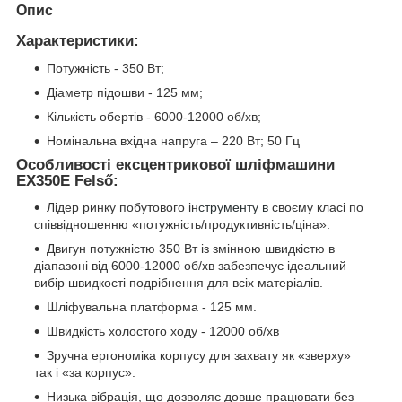
Опис
Характеристики:
Потужність - 350 Вт;
Діаметр підошви - 125 мм;
Кількість обертів - 6000-12000 об/хв;
Номінальна вхідна напруга – 220 Вт; 50 Гц
Особливості ексцентрикової шліфмашини
EX350E Felső:
Лідер ринку побутового ін
струменту в
своєму класі по
співвідношенню «потужність/продуктивність/ціна».
Двигун потужністю 350 Вт із змінною швидкістю в
діапазоні від 6000-12000 об/хв забезпечує ідеальний
вибір швидкості подрібнення для всіх матеріалів.
Шліфувальна платформа - 125 мм.
Швидкість холостого ходу - 12000 об/хв
Зручна ергономіка корпусу для захвату як «зверху»
так і «за корпус».
Низька вібрація, що дозволяє довше працювати без