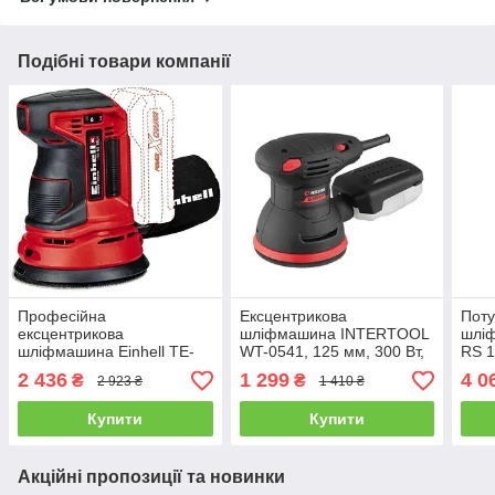
Подібні товари компанії
Професійна
Ексцентрикова
Поту
ексцентрикова
шліфмашина INTERTOOL
шліф
шліфмашина Einhell TE-
WT-0541, 125 мм, 300 Вт,
RS 1
RS 18 Li - Solo : без АКБ і
5000-12000 об/хв.
2.5 
2 436
1 299
4 0
₴
₴
2 923 ₴
1 410 ₴
зарядки (4462010)
4462
Купити
Купити
Акційні пропозиції та новинки