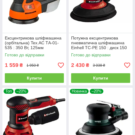
Ексцентрикова шліфмашина
Потужна ексцентрикова
(орбітальна) Tex.AC ТА-01-
пневматична шліфмашина
535 : 350 Вт, 125мм
Einhell TC-PE 150 : диск 150
платформа шліфувальна
мм, 100 л/хв, 6.3 бар
Готово до відправки
Готово до відправки
машина
1 559
2 430
₴
₴
1 950 ₴
3 038 ₴
Купити
Купити
Топ
–20%
Новинка
–20%