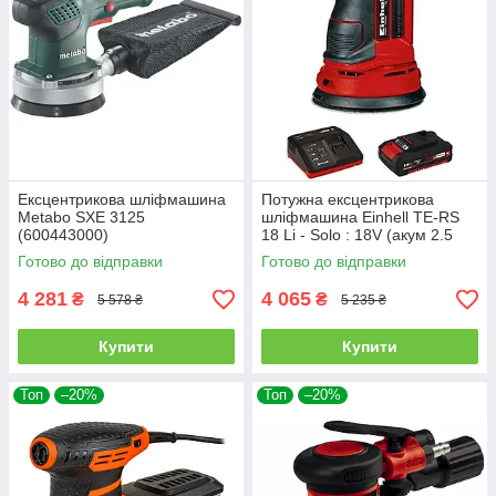
Ексцентрикова шліфмашина
Потужна ексцентрикова
Metabo SXE 3125
шліфмашина Einhell TE-RS
(600443000)
18 Li - Solo : 18V (акум 2.5
ампера + зарядка) 4462010,
Готово до відправки
Готово до відправки
4512097
4 281
4 065
₴
₴
5 578 ₴
5 235 ₴
Купити
Купити
Топ
–20%
Топ
–20%