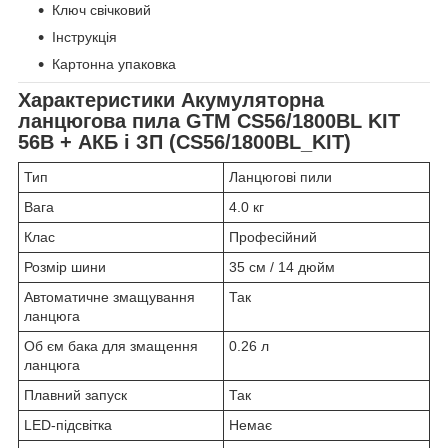
Ключ свічковий
Інструкція
Картонна упаковка
Характеристики Акумуляторна
ланцюгова пила GTM CS56/1800BL KIT
56В + АКБ і ЗП (CS56/1800BL_KIT)
Тип
Ланцюгові пили
Вага
4.0 кг
Клас
Професійний
Розмір шини
35 см / 14 дюйм
Автоматичне змащування
Так
ланцюга
Об єм бака для змащення
0.26 л
ланцюга
Плавний запуск
Так
LED-підсвітка
Немає