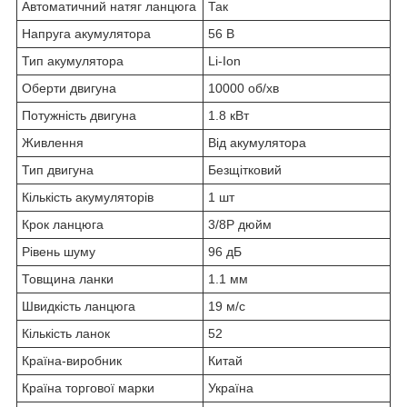
Автоматичний натяг ланцюга
Так
Напруга акумулятора
56 В
Тип акумулятора
Li-Ion
Оберти двигуна
10000 об/хв
Потужність двигуна
1.8 кВт
Живлення
Від акумулятора
Тип двигуна
Безщітковий
Кількість акумуляторів
1 шт
Крок ланцюга
3/8P дюйм
Рівень шуму
96 дБ
Товщина ланки
1.1 мм
Швидкість ланцюга
19 м/с
Кількість ланок
52
Країна-виробник
Китай
Країна торгової марки
Україна