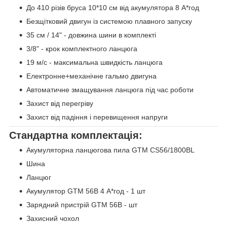
До 410 різів бруса 10*10 см від акумулятора 8 А*год
Безщітковий двигун із системою плавного запуску
35 см / 14" - довжина шини в комплекті
3/8" - крок комплектного ланцюга
19 м/с - максимальна швидкість ланцюга
Електронне+механічне гальмо двигуна
Автоматичне змащування ланцюга під час роботи
Захист від перегріву
Захист від падіння і перевищення напруги
Стандартна комплектація:
Акумуляторна ланцюгова пила GTM CS56/1800BL
Шина
Ланцюг
Акумулятор GTM 56В 4 А*год - 1 шт
Зарядний пристрій GTM 56В - шт
Захисний чохол