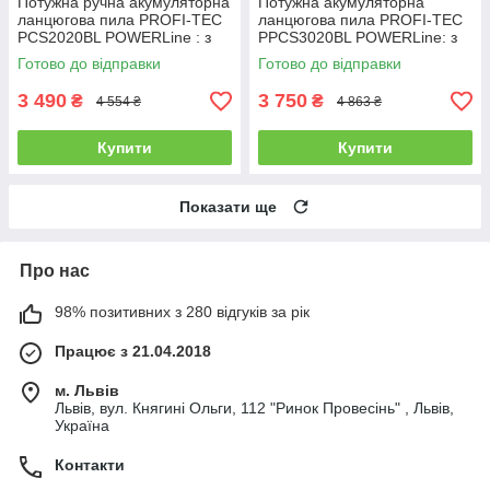
Потужна ручна акумуляторна
Потужна акумуляторна
ланцюгова пила PROFI-TEC
ланцюгова пила PROFI-TEC
PCS2020BL POWERLine : з
PPCS3020BL POWERLine: з
АКБ 20V 4.0 Аh, шина 20 см
АКБ 20V 4.0 Аh, шина 30 см
Готово до відправки
Готово до відправки
3 490
3 750
₴
₴
4 554 ₴
4 863 ₴
Купити
Купити
Показати ще
Про нас
98% позитивних з 280 відгуків за рік
Працює з 21.04.2018
м. Львів
Львів, вул. Княгині Ольги, 112 "Ринок Провесінь" , Львів,
Україна
Контакти