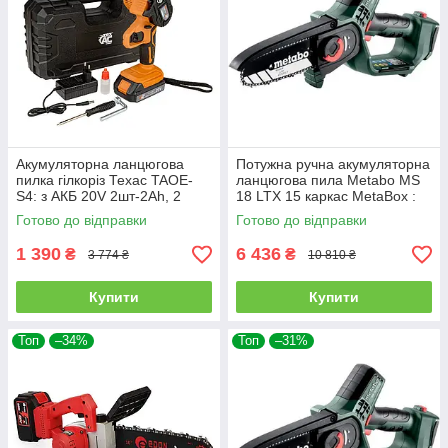
Акумуляторна ланцюгова
Потужна ручна акумуляторна
пилка гілкоріз Техас TAOE-
ланцюгова пила Metabo MS
S4: з АКБ 20V 2шт-2Ah, 2
18 LTX 15 каркас MetaBox :
шини і ланцюги по
без АКБ, шина 15 см
Готово до відправки
Готово до відправки
100/150мм
1 390
6 436
₴
₴
3 774 ₴
10 810 ₴
Купити
Купити
Топ
–34%
Топ
–31%