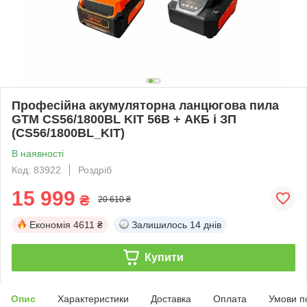
Професійна акумуляторна ланцюгова пила
GTM CS56/1800BL KIT 56В + АКБ і ЗП
(CS56/1800BL_KIT)
В наявності
Код: 83922
Роздріб
15 999
₴
20 610 ₴
Економія
4611 ₴
Залишилось
14 днів
Купити
Опис
Характеристики
Доставка
Оплата
Умови п