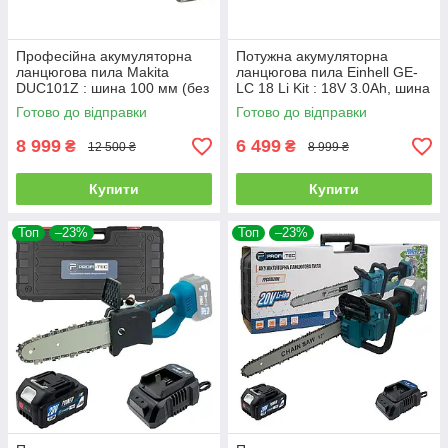
Професійна акумуляторна
Потужна акумуляторна
ланцюгова пила Makita
ланцюгова пила Einhell GE-
DUC101Z : шина 100 мм (без
LC 18 Li Kit : 18V 3.0Ah, шина
АКБ)
25см (4501760)
Готово до відправки
Готово до відправки
8 999
6 499
₴
₴
12 500 ₴
8 999 ₴
Купити
Купити
Топ
–23%
Топ
–23%