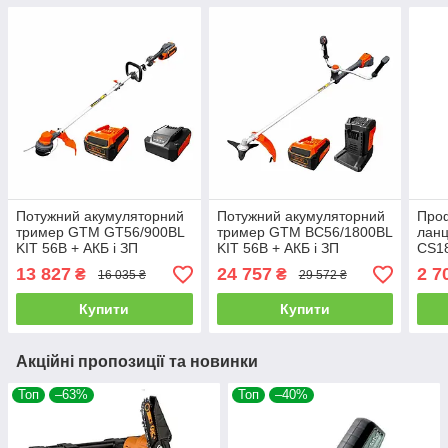
Потужний акумуляторний
Потужний акумуляторний
Проф
тример GTM GT56/900BL
тример GTM BC56/1800BL
лан
KIT 56В + АКБ і ЗП
KIT 56В + АКБ і ЗП
CS18
(GT56/900BL_KIT)
(BC56/1800BL_KIT)
кейс
13 827
24 757
2 7
₴
₴
16 035 ₴
29 572 ₴
Купити
Купити
Акційні пропозиції та новинки
Топ
–63%
Топ
–40%