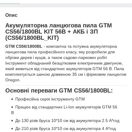
Опис
Акумуляторна ланцюгова пила GTM
CS56/1800BL KIT 56В + АКБ і ЗП
(CS56/1800BL_KIT)
GTM CS56/1800BL
- компактна та потужна акумуляторна
ланцюгова пила професійного класу, яку розробили для
обрізки дерев і кущів, а також садово-паркових робіт.
Інструмент обладнаний безщітковим електричним двигуном,
який живиться від стандартних акумуляторів GTM 56 В. Пила
комплектується шиною довжиною
35 см і фі
рмовим ланцюгом
Oregon.
Основні переваги GTM CS56/1800BL:
Професійна серія інструменту GTM
Працює від стандартних Li-Ion акумуляторів GTM 56
В
До 130 різів бруса 10
*10 см від акумул
ятора 2.5 А*год
До 210 різів бруса 10*10 см від акумулятора 4 А*год