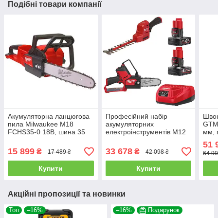
Подібні товари компанії
Акумуляторна ланцюгова
Професійний набір
Швон
пила Milwaukee M18
акумуляторних
GTM 
FCHS35-0 18В, шина 35
електроінструментів M12
мм, 
см, безщіткова, без АКБ
FPP2OP2-642
13 к.
51 
MILWAUKEE :з АКБ,
15 899
33 678
₴
₴
17 489 ₴
42 098 ₴
64 99
Кущоріз 20см, ланцюгова
пила 15см
Купити
Купити
Акційні пропозиції та новинки
Топ
–16%
–16%
Подарунок