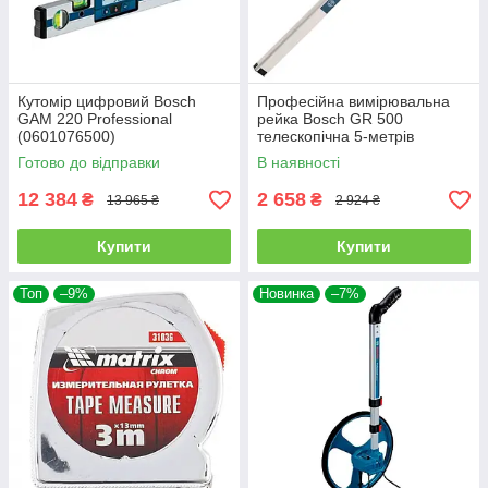
Кутомір цифровий Bosch
Професійна вимірювальна
GAM 220 Professional
рейка Bosch GR 500
(0601076500)
телескопічна 5-метрів
(0601094600)
Готово до відправки
В наявності
12 384
2 658
₴
₴
13 965 ₴
2 924 ₴
Купити
Купити
Топ
–9%
Новинка
–7%