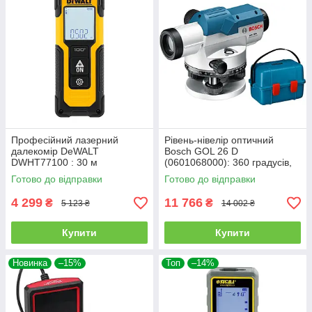
Професійний лазерний
Рівень-нівелір оптичний
далекомір DeWALT
Bosch GOL 26 D
DWHT77100 : 30 м
(0601068000): 360 градусів,
електронна лазерна рулетка
до 100м, 26х зум
Готово до відправки
Готово до відправки
4 299
11 766
₴
₴
5 123 ₴
14 002 ₴
Купити
Купити
Новинка
–15%
Топ
–14%