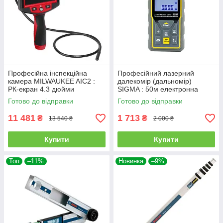
Професійна інспекційна
Професійний лазерний
камера MILWAUKEE AIC2 :
далекомір (дальномір)
РК-екран 4.3 дюйми
SIGMA : 50м електронна
(4933480738)
лазерна рулетка 3727411
Готово до відправки
Готово до відправки
11 481
1 713
₴
₴
13 540 ₴
2 000 ₴
Купити
Купити
Топ
–11%
Новинка
–9%