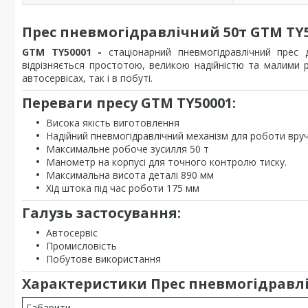
Прес пневмогідравлічний 50т GTM TY
GTM TY50001 -
стаціонарний пневмогідравлічний прес 
відрізняється простотою, великою надійністю та малими 
автосервісах, так і в побуті.
Переваги пресу GTM TY50001:
Висока якість виготовлення
Надійний пневмогідравлічний механізм для роботи вру
Максимальне робоче зусилля 50 т
Манометр на корпусі для точного контролю тиску.
Максимальна висота деталі 890 мм
Хід штока під час роботи 175 мм
Галузь застосування:
Автосервіс
Промисловість
Побутове використання
Характеристики Прес пневмогідравлі
Габарити