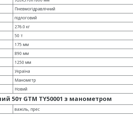
Пневмогідравлічний
підлоговий
276.0 кг
50 т
175 мм
890 мм
1250 мм
Україна
Манометр
Новий
ий 50т GTM TY50001 з манометром
важіль, прес