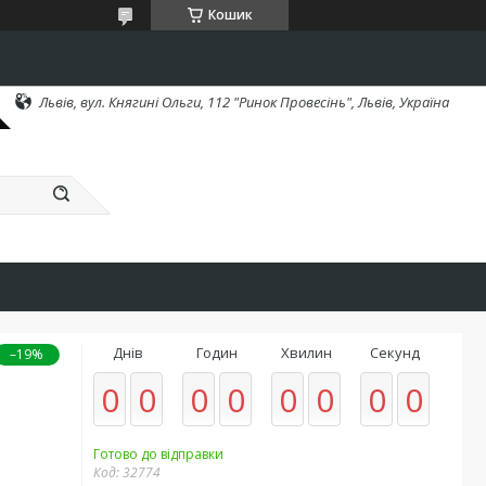
Кошик
Львів, вул. Княгині Ольги, 112 "Ринок Провесінь", Львів, Україна
Днів
Годин
Хвилин
Секунд
–19%
0
0
0
0
0
0
0
0
Готово до відправки
Код:
32774