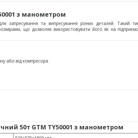
50001 з манометром
для запресування та випресування різних деталей. Такий ти
розмірами, що дозволяє використовувати його як на підприєм
чну або від компресора
чний 50т GTM TY50001 з манометром
920xЗ70x1800 мм