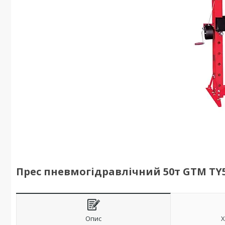
Прес пневмогідравлічний 50т GTM TY5
Опис
Х