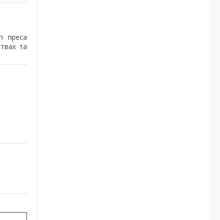
п преса
ствах та