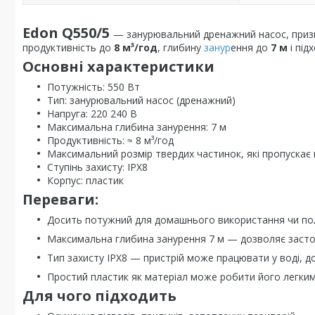
Edon Q550/5
— занурювальний дренажний насос, приз
продуктивність до
8 м³/год
, глибину
занур
ення до
7 м
і під
Основні характеристики
Потужність: 550 Вт
Тип: занурювальний насос (дренажний)
Напруга: 220 240 В
Максимальна глибина занурення: 7 м
Продуктивність: ≈ 8 м³/год
Максимальний розмір твердих частинок, які пропускає 
Ступінь захисту: IPX8
Корпус: пластик
Переваги:
Досить потужний для домашнього використання чи поли
Максимальна глибина занурення 7 м — дозволяє застос
Тип захисту IPX8 — пристрій може працювати у воді, д
Простий пластик як матеріал може робити його легким
Для чого підходить