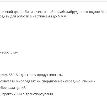
начений для роботи з чистою або слабозабрудненою водою.Ма
ходить для роботи з частинками до
5
мм
.
насос: 5 мм
ву, 550 Вт дає гарну продуктивність.
овувати у колодязях чи свердловинах середньої глибини.
обре захищений.
, практичним в транспортуванні.