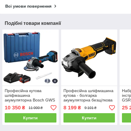
Всі умови повернення
Подібні товари компанії
Професійна кутова
Професійна шліфмашина
Набі
шліфмашина
кутова - болгарка
інст
акумуляторна Bosch GWS
акумуляторна безщіткова
GSR 
18V-8 : з АКБ 18V 4Ah
DeWALT DCG407N (без
GBH 
10 350
8 199
25 
₴
₴
11 000 ₴
9 101 ₴
(06019N9021)
акума і зарядки)
Купити
Купити