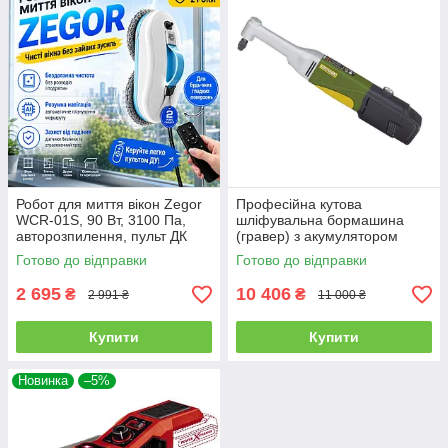
Робот для миття вікон Zegor
Професійна кутова
WCR-01S, 90 Вт, 3100 Па,
шліфувальна бормашина
авторозпилення, пульт ДК
(гравер) з акумулятором
PROXXON LWB/A : з АКБ 10.8
Готово до відправки
Готово до відправки
V 2.6 Ah (29805)
2 695
10 406
₴
₴
2 991 ₴
11 000 ₴
Купити
Купити
Новинка
–5%