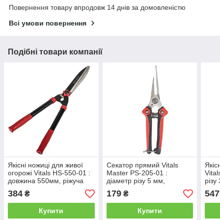
Повернення товару впродовж 14 днів за домовленістю
Всі умови повернення
Подібні товари компанії
Якісні ножиці для живої
Секатор прямий Vitals
Якіс
огорожі Vitals HS-550-01 :
Master PS-205-01 :
Vita
довжина 550мм, ріжуча
діаметр різу 5 мм,
різу
довжина 285 мм, вага
довжина 205 мм, вага
мм, 
384
179
547
₴
₴
0.920 кг
0.110кг (163190)
Купити
Купити