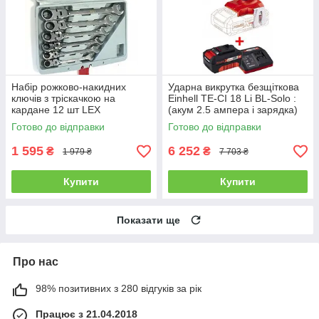
Набір рожково-накидних
Ударна викрутка безщіткова
ключів з тріскачкою на
Einhell TE-CI 18 Li BL-Solo :
кардане 12 шт LEX
(акум 2.5 ампера і зарядка)
LXKRS12S
Готово до відправки
Готово до відправки
1 595
6 252
₴
₴
1 979 ₴
7 703 ₴
Купити
Купити
Показати ще
Про нас
98% позитивних з 280 відгуків за рік
Працює з 21.04.2018