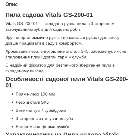
Опис
Пила садова Vitals GS-200-01
Vitals GS-200-01 — складана ручна пила з 3-стороннім
заточуванням зубів для садових робіт.
Зручне ергономмічне руків’я не ковзає в руках і дає змогу
довше працювати в саду з комфортом.
Хромоване лезо, виготовлене зі сталі SK5, забезпечує якісне
спилювання гілок і довгий термін служби.
Є надійний фіксатор для безпечного зберігання пили в
складеному вигляді.
Особливості садової пили Vitals GS-200-
01
Пряме лезо 190 мм
Лезо зі сталі SK5
Великий зуб 7 зубів/дюйм
3-стороннє заточування зуба
Ергономічна форма руків’я
Характеристики на Пила садова Vitals