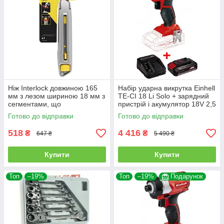
Ніж Interlock довжиною 165
Набір ударна викрутка Einhell
мм з лезом шириною 18 мм з
TE-CI 18 Li Solo + зарядний
сегментами, що
пристрій і акумулятор 18V 2,5
відламуються STANLEY 0-10-
Ah
Готово до відправки
Готово до відправки
018
518
4 416
₴
₴
647 ₴
5 490 ₴
Купити
Купити
Топ
–19%
Топ
–19%
Подарунок