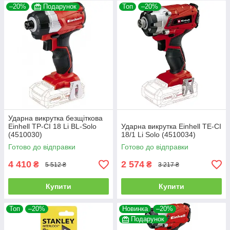
–20%
Подарунок
Топ
–20%
Ударна викрутка безщіткова
Einhell TP-CI 18 Li BL-Solo
Ударна викрутка Einhell TE-CI
(4510030)
18/1 Li Solo (4510034)
Готово до відправки
Готово до відправки
4 410
2 574
₴
₴
5 512 ₴
3 217 ₴
Купити
Купити
Топ
–20%
Новинка
–20%
Подарунок