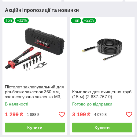
Акційні пропозиції та новинки
Топ
–31%
Топ
–22%
Пістолет заклепувальний для
різьбових заклепок 360 мм,
Комплект для очищення труб
застосовувана заклепка M3;
(15 м) (2.637-767.0)
M4; M5; M6; M8; M10, Storm
В наявності
Готово до відправки
INTERTOOL RT-0020
1 299
3 199
₴
₴
1 888 ₴
4 079 ₴
Купити
Купити