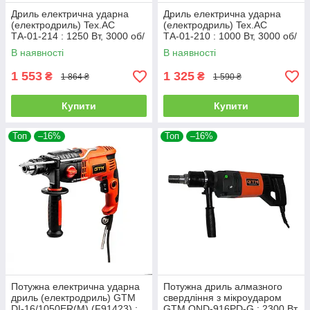
Дриль електрична ударна
Дриль електрична ударна
(електродриль) Tex.AC
(електродриль) Tex.AC
ТА-01-214 : 1250 Вт, 3000 об/
ТА-01-210 : 1000 Вт, 3000 об/
хв., 2.2 кг
хв., 1.9 кг
В наявності
В наявності
1 553
1 325
₴
₴
1 864 ₴
1 590 ₴
Купити
Купити
Топ
–16%
Топ
–16%
Потужна електрична ударна
Потужна дриль алмазного
дриль (електродриль) GTM
свердління з мікроударом
DI-16/1050ER(M) (F91423) :
GTM OND-916PD-G : 2300 Вт,