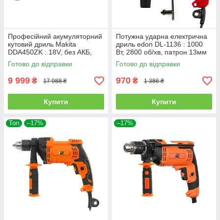
Професійний акумуляторний
Потужна ударна електрична
кутовий дриль Makita
дриль edon DL-1136 : 1000
DDA450ZK : 18V, без АКБ,
Вт, 2800 об/хв, патрон 13мм
крутний момент 70 Нм, 1400
Готово до відправки
Готово до відправки
об/хв
9 999
970
₴
₴
17 988 ₴
1 386 ₴
Купити
Купити
Топ
–17%
–17%