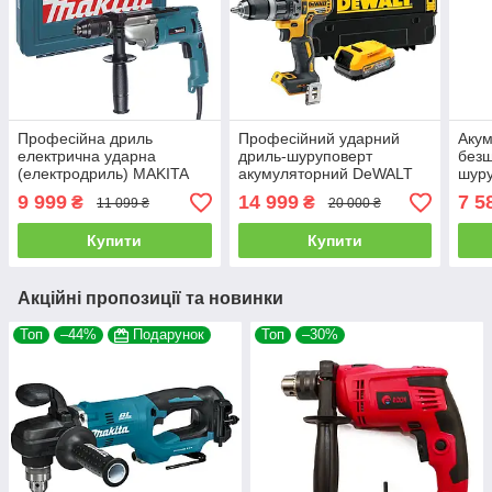
Професійна дриль
Професійний ударний
Аку
електрична ударна
дриль-шуруповерт
безщ
(електродриль) MAKITA
акумуляторний DeWALT
шуру
HP2071 : 1010 Вт
DCD796E1T : з АКБ 18V
185-
9 999
14 999
7 5
₴
₴
11 099 ₴
20 000 ₴
(HP2071)
1.7Ah, 70Нм (DCD796E1T)
18V 
хв, в
Купити
Купити
Акційні пропозиції та новинки
Топ
–44%
Подарунок
Топ
–30%