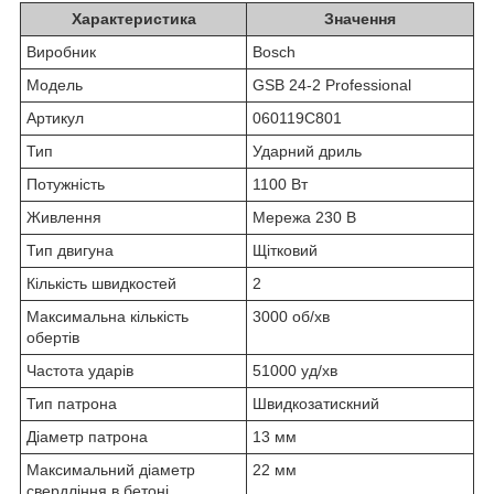
Характеристика
Значення
Виробник
Bosch
Модель
GSB 24-2 Professional
Артикул
060119C801
Тип
Ударний дриль
Потужність
1100 Вт
Живлення
Мережа 230 В
Тип двигуна
Щітковий
Кількість швидкостей
2
Максимальна кількість
3000 об/хв
обертів
Частота ударів
51000 уд/хв
Тип патрона
Швидкозатискний
Діаметр патрона
13 мм
Максимальний діаметр
22 мм
свердління в бетоні