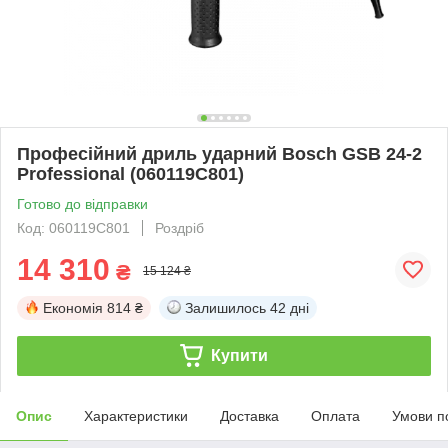
Професійний дриль ударний Bosch GSB 24-2
Professional (060119C801)
Готово до відправки
Код: 060119C801
Роздріб
14 310
₴
15 124 ₴
Економія
814 ₴
Залишилось
42 дні
Купити
Опис
Характеристики
Доставка
Оплата
Умови п