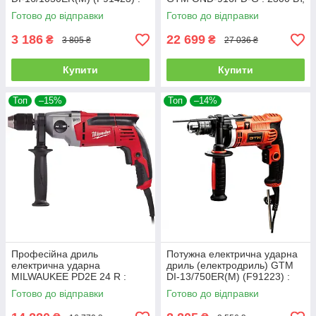
1050 Вт, 3000 об/хв, вага 3.2
1700 об/хв, патрон 1 1/4"
Готово до відправки
Готово до відправки
кг
(37422)
3 186
22 699
₴
₴
3 805 ₴
27 036 ₴
Купити
Купити
Топ
–15%
Топ
–14%
Професійна дриль
Потужна електрична ударна
електрична ударна
дриль (електродриль) GTM
MILWAUKEE PD2E 24 R :
DI-13/750ER(M) (F91223) :
1020 Вт (4933419595)
750 Вт, 3200 об/хв, вага 2.3 кг
Готово до відправки
Готово до відправки