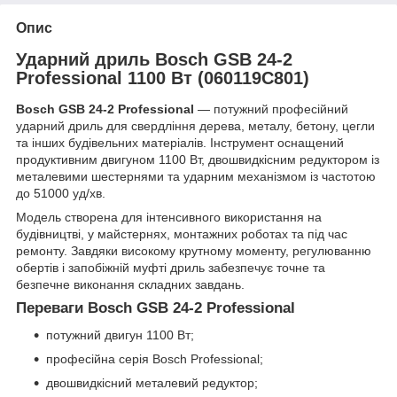
Опис
Ударний дриль Bosch GSB 24-2
Professional 1100 Вт (060119C801)
Bosch GSB 24-2 Professional
— потужний професійний
ударний дриль для свердління дерева, металу, бетону, цегли
та інших будівельних матеріалів. Інструмент оснащений
продуктивним двигуном 1100 Вт, двошвидкісним редуктором із
металевими шестернями та ударним механізмом із частотою
до 51000 уд/хв.
Модель створена для інтенсивного використання на
будівництві, у майстернях, монтажних роботах та під час
ремонту. Завдяки високому крутному моменту, регулюванню
обертів і запобіжній муфті дриль забезпечує точне та
безпечне виконання складних завдань.
Переваги Bosch GSB 24-2 Professional
потужний двигун 1100 Вт;
професійна серія Bosch Professional;
двошвидкісний металевий редуктор;