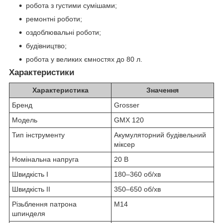
робота з густими сумішами;
ремонтні роботи;
оздоблювальні роботи;
будівництво;
робота у великих ємностях до 80 л.
Характеристики
Характеристика
Значення
Бренд
Grosser
Модель
GMX 120
Тип інструменту
Акумуляторний будівельний
міксер
Номінальна напруга
20 В
Швидкість I
180–360 об/хв
Швидкість II
350–650 об/хв
Різьблення патрона
М14
шпинделя