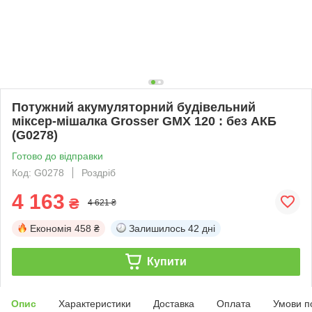
Потужний акумуляторний будівельний
міксер-мішалка Grosser GMX 120 : без АКБ
(G0278)
Готово до відправки
Код: G0278
Роздріб
4 163
₴
4 621 ₴
Економія
458 ₴
Залишилось
42 дні
Купити
Опис
Характеристики
Доставка
Оплата
Умови п