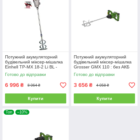
Потужний акумуляторний
Потужний акумуляторний
будівельний міксер-мішалка
будівельний міксер-мішалка
Einhell TP-MX 18-2 Li BL -
Grosser GMX 110 : без АКБ
Solo : без АКБ, 720 об/хв, 60
(G0279)
Готово до відправки
Готово до відправки
Нм
6 996
3 656
₴
₴
8 064 ₴
4 058 ₴
Купити
Купити
Топ
–10%