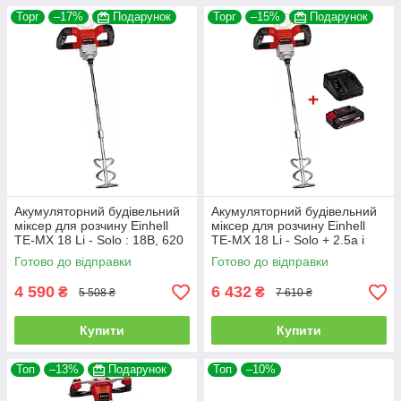
Торг
–17%
Подарунок
Торг
–15%
Подарунок
Акумуляторний будівельний
Акумуляторний будівельний
міксер для розчину Einhell
міксер для розчину Einhell
TE-MX 18 Li - Solo : 18В, 620
TE-MX 18 Li - Solo + 2.5а і
об/хв, 1.9 кг 4258760 (без
зарядка
Готово до відправки
Готово до відправки
АКБ та ЗП)
4 590
6 432
₴
₴
5 508 ₴
7 610 ₴
Купити
Купити
Топ
–13%
Подарунок
Топ
–10%