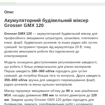
Опис
Акумуляторний будівельний міксер
Grosser GMX 120
Grosser GMX 120
— акумуляторний будівельний міксер для
професійного змішування штукатурок, шпаклівок, плиткового
клею, фарб, будівельних розчинів та інших рідких або густих
сумішей. Інструмент працює від акумулятора 20 В, тому
дозволяє виконувати роботи без підключення до
електромережі.
Модель оснащена двоступеневим регулюванням швидкості,
що робить її більш універсальною для різних матеріалів.
Перша швидкість
180–360 об/хв
підходить для густих
сумішей, де потрібна більша тяга та контроль. Друга швидкість
350–650 об/хв
зручна для швидкого перемішування фарб,
рідких розчинів та менш щільних матеріалів.
Міксер підтримує змішування об’єму до
80 л
, має різьблення
М14
, насадку довжиною
590 мм
та лопаті діаметром до
120
мм
. Завдяки цьому Grosser GMX 120 добре підходить для
будівництва, ремонту, оздоблювальних робіт і щоденного