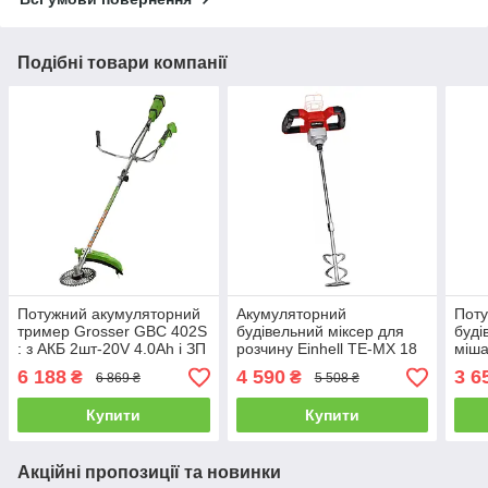
Подібні товари компанії
Потужний акумуляторний
Акумуляторний
Поту
тример Grosser GBC 402S
будівельний міксер для
буді
: з АКБ 2шт-20V 4.0Ah і ЗП
розчину Einhell TE-MX 18
міша
(G0137)
Li - Solo : 18В, 620 об/хв,
: бе
6 188
4 590
3 6
₴
₴
6 869 ₴
5 508 ₴
1.9 кг 4258760 (без АКБ та
ЗП)
Купити
Купити
Акційні пропозиції та новинки