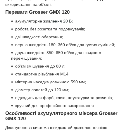
використання на об’єкті.
Переваги Grosser GMX 120
акумуляторне живл
ення 20 В;
робота без розетки та подовжувачів;
дві швидкості обертання;
перша швидкість 180–360 об/хв для густих сумішей;
друга швидкість 350–650 об/хв для швидкого
перемішування;
об’єм змішування до 80 л;
стандартне різьблення М14;
міксерна насадка довжиною 590 мм;
діаметр лопатей до 120 мм;
підходить для фарб, клею, штукатурки та розчинів;
зручний для професійного використання.
Особливості акумуляторного міксера Grosser
GMX 120
Двоступенева система швидкостей дозволяє точніше