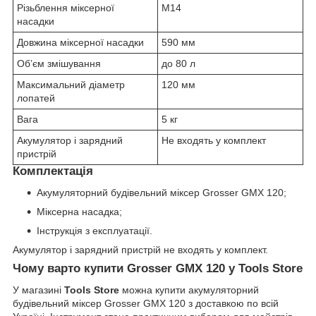
Різьблення міксерної
М14
насадки
Довжина міксерної насадки
590 мм
Об’єм змішування
до 80 л
Максимальний діаметр
120 мм
лопатей
Вага
5 кг
Акумулятор і зарядний
Не входять у комплект
пристрій
Комплектація
Акумуляторний будівельний міксер Grosser GMX 120;
Міксерна насадка;
Інструкція з експлуатації.
Акумулятор і зарядний пристрій не входять у комплект.
Чому варто купити Grosser GMX 120 у Tools Store
У магазині
Tools Store
можна купити акумуляторний
будівельний міксер Grosser GMX 120 з доставкою по всій